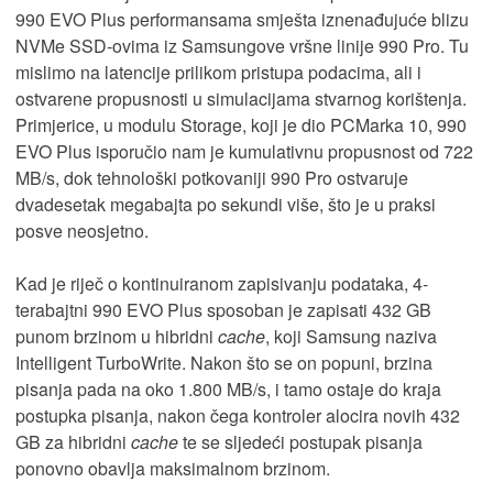
990 EVO Plus performansama smješta iznenađujuće blizu
NVMe SSD-ovima iz Samsungove vršne linije 990 Pro. Tu
mislimo na latencije prilikom pristupa podacima, ali i
ostvarene propusnosti u simulacijama stvarnog korištenja.
Primjerice, u modulu Storage, koji je dio PCMarka 10, 990
EVO Plus isporučio nam je kumulativnu propusnost od 722
MB/s, dok tehnološki potkovaniji 990 Pro ostvaruje
dvadesetak megabajta po sekundi više, što je u praksi
posve neosjetno.
Kad je riječ o kontinuiranom zapisivanju podataka, 4-
terabajtni 990 EVO Plus sposoban je zapisati 432 GB
punom brzinom u hibridni
cache
, koji Samsung naziva
Intelligent TurboWrite. Nakon što se on popuni, brzina
pisanja pada na oko 1.800 MB/s, i tamo ostaje do kraja
postupka pisanja, nakon čega kontroler alocira novih 432
GB za hibridni
cache
te se sljedeći postupak pisanja
ponovno obavlja maksimalnom brzinom.