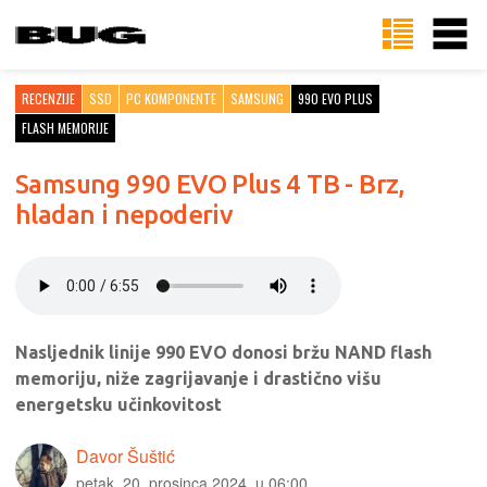
RECENZIJE
SSD
PC KOMPONENTE
SAMSUNG
990 EVO PLUS
FLASH MEMORIJE
Samsung 990 EVO Plus 4 TB - Brz,
hladan i nepoderiv
Nasljednik linije 990 EVO donosi bržu NAND flash
memoriju, niže zagrijavanje i drastično višu
energetsku učinkovitost
Davor Šuštić
petak, 20. prosinca 2024. u 06:00