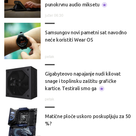
punokrvnu audio miksetu
jučer 06:30
Samsungov novi pametni sat navodno
neće koristiti Wear OS
petak
Gigabyteovo napajanje nudi kilovat
snage i toplinsku zaštitu grafičke
kartice. Testirali smo ga
petak
Matične ploče uskoro poskupljuju za 50
%?