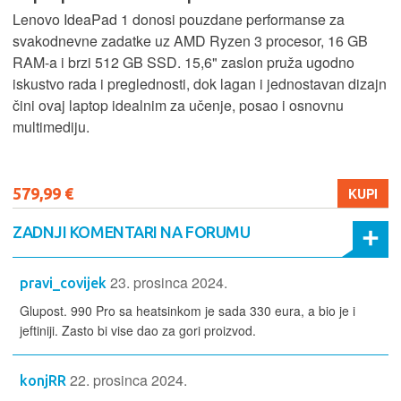
Lenovo IdeaPad 1 donosi pouzdane performanse za
svakodnevne zadatke uz AMD Ryzen 3 procesor, 16 GB
RAM-a i brzi 512 GB SSD. 15,6" zaslon pruža ugodno
iskustvo rada i preglednosti, dok lagan i jednostavan dizajn
čini ovaj laptop idealnim za učenje, posao i osnovnu
multimediju.
579,99 €
KUPI
ZADNJI KOMENTARI NA FORUMU
23. prosinca 2024.
pravi_covijek
Glupost. 990 Pro sa heatsinkom je sada 330 eura, a bio je i
jeftiniji. Zasto bi vise dao za gori proizvod.
22. prosinca 2024.
konjRR