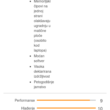
Memorijski
čipovi na
jednoj
strani
olakšavaju
ugradnju u
matične
ploče
(osobito
kod
laptopa)
Moćan
softver
Visoka
deklarirana
izdržljivost
Petogodišnje
jamstvo
9
Performanse
10
Hlađenje