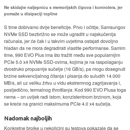
Ne skidajte naljepnicu s memorijskih čipova i kontrolera, jer
pomaže u disipaciji topline
S time dobivamo dvije beneficije. Prvo i očitije, Samsungov
NVMe SSD bezbrižno se može ugraditi u najskučenija
računala, jer će čak i u takvim uvjetima ostajati dovoljno
hladan da ne mora degradirati vlastite performanse. Samim
time, 990 EVO Plus ima što tražiti među sve popularnijim
PCIe 5.0 x4 NVMe SSD-ovima, kojima je na raspolaganju
dvostruko propusnije sučelje (16 GB/s), pa mogu dosegnuti
brzine sekvencijalnog čitanja i pisanja do suludih 14.000
MB/s, ali uz veliku žrtvu u vidu ekstremnog zagrijavanja i,
posljedično, termalnog
throttlanja
. Kod 990 EVO Plusa toga
nema – on uvijek radi istom, konzistentnom brzinom, koja
se kreće na granici maksimuma PCIe 4.0 x4 sučelja.
Nadomak najboljih
Konkretne brojke u nekolicini su testova pokazale da se