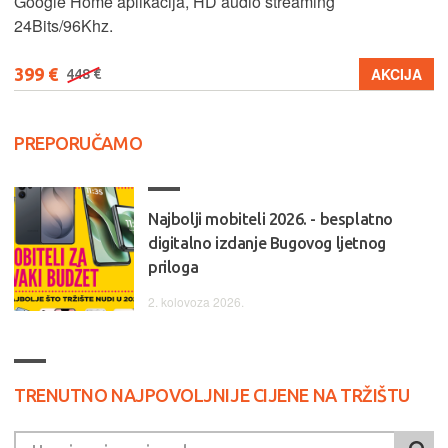
Google Home aplikacija, HD audio streaming
24Bits/96Khz.
399 €
AKCIJA
448 €
PREPORUČAMO
Najbolji mobiteli 2026. - besplatno
digitalno izdanje Bugovog ljetnog
priloga
2. kolovoza 2026.
TRENUTNO NAJPOVOLJNIJE CIJENE NA TRŽIŠTU