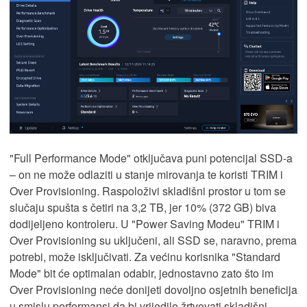
"Full Performance Mode" otključava puni potencijal SSD-a
– on ne može odlaziti u stanje mirovanja te koristi TRIM i
Over Provisioning. Raspoloživi skladišni prostor u tom se
slučaju spušta s četiri na 3,2 TB, jer 10% (372 GB) biva
dodijeljeno kontroleru. U "Power Saving Modeu" TRIM i
Over Provisioning su uključeni, ali SSD se, naravno, prema
potrebi, može isključivati. Za većinu korisnika "Standard
Mode" bit će optimalan odabir, jednostavno zato što im
Over Provisioning neće donijeti dovoljno osjetnih beneficija
u smislu performansi da bi vrijedilo žrtvovati skladišni