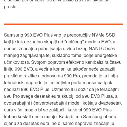
prostor.
Samsung 990 EVO Plus vrlo je preporučljiv NVMe SSD,
koji je tek neznatno skuplji od "običnog" modela EVO, a
donosi značajna poboljšanja u vidu bržeg NAND
flasha
,
manjeg zagrijavanja te, sukladno tome, bolje energetske
učinkovitosti. Svojom pojavom efektivno kanibalizira čitavu
liniju 990 EVO, a većina korisnika također neće zapaziti
praktične razlike u odnosu na 990 Pro, premda je ta linija
tehnološki naprednija i mjerljivim performansama ipak
nadilazi 990 EVO Plus. Uzmemo li u obzir da je terabajtni
990 Pro svega desetak eura skuplji od 990 EVO Plusa, a
dvoterabajtni i četveroterabajtni modeli koštaju dvadesetak
eura više, moglo bi se zaključiti kako bi 990 EVO Plus
trebao koštati nešto manje. Kada bi mu Samsung oborio
cijenu za desetak eura, ne bi samo napravio značajniju