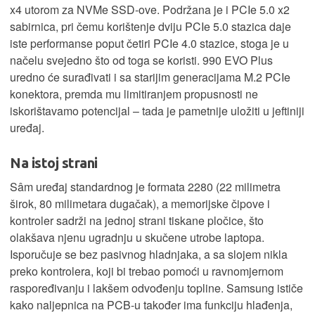
x4 utorom za NVMe SSD-ove. Podržana je i PCIe 5.0 x2
sabirnica, pri čemu korištenje dviju PCIe 5.0 stazica daje
iste performanse poput četiri PCIe 4.0 stazice, stoga je u
načelu svejedno što od toga se koristi. 990 EVO Plus
uredno će surađivati i sa starijim generacijama M.2 PCIe
konektora, premda mu limitiranjem propusnosti ne
iskorištavamo potencijal – tada je pametnije uložiti u jeftiniji
uređaj.
Na istoj strani
Sâm uređaj standardnog je formata 2280 (22 milimetra
širok, 80 milimetara dugačak), a memorijske čipove i
kontroler sadrži na jednoj strani tiskane pločice, što
olakšava njenu ugradnju u skučene utrobe laptopa.
Isporučuje se bez pasivnog hladnjaka, a sa slojem nikla
preko kontrolera, koji bi trebao pomoći u ravnomjernom
raspoređivanju i lakšem odvođenju topline. Samsung ističe
kako naljepnica na PCB-u također ima funkciju hlađenja,