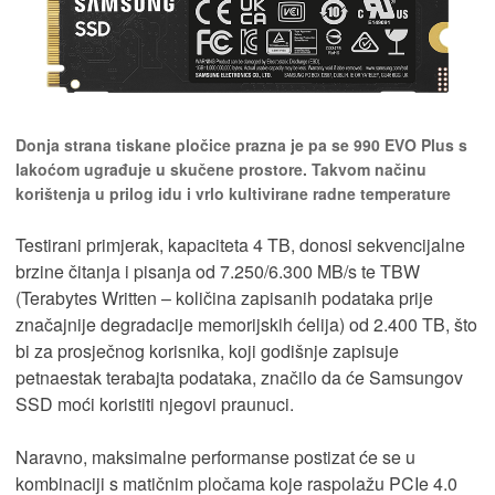
Donja strana tiskane pločice prazna je pa se 990 EVO Plus s
lakoćom ugrađuje u skučene prostore. Takvom načinu
korištenja u prilog idu i vrlo kultivirane radne temperature
Testirani primjerak, kapaciteta 4 TB, donosi sekvencijalne
brzine čitanja i pisanja od 7.250/6.300 MB/s te TBW
(Terabytes Written – količina zapisanih podataka prije
značajnije degradacije memorijskih ćelija) od 2.400 TB, što
bi za prosječnog korisnika, koji godišnje zapisuje
petnaestak terabajta podataka, značilo da će Samsungov
SSD moći koristiti njegovi praunuci.
Naravno, maksimalne performanse postizat će se u
kombinaciji s matičnim pločama koje raspolažu PCIe 4.0