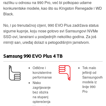
razliku u odnosu na 990 Pro, već bi potkopao udarne
konkurentske modele, kao što su Kingston Renegade i WD
Black.
No, i po trenutačnoj cijeni, 990 EVO Plus zadržava status
sigurne kupnje, koju nose gotovo svi Samsungovi NVMe
SSD-ovi, lansirani u posljednjih nekoliko godina. Za još
mirniji san, uređaj dolazi s petogodišnjim jamstvom.
Samsung 990 EVO Plus 4 TB
Odlične i
Tek malo
konzistentne
jeftiniji od
performanse
Samsungovih
modela iz
Nisko
linije 990
zagrijavanje
Pro
bez obzira
na stupanj
opterećenja