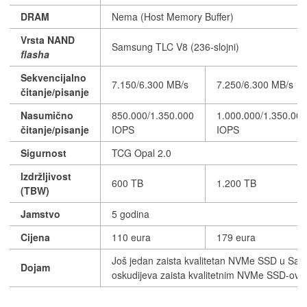
DRAM
Nema (Host Memory Buffer)
Vrsta NAND
Samsung TLC V8 (236-slojni)
flasha
Sekvencijalno
7.150/6.300 MB/s
7.250/6.300 MB/s
čitanje/pisanje
Nasumično
850.000/1.350.000
1.000.000/1.350.000
čitanje/pisanje
IOPS
IOPS
Sigurnost
TCG Opal 2.0
Izdržljivost
600 TB
1.200 TB
(TBW)
Jamstvo
5 godina
Cijena
110 eura
179 eura
Još jedan zaista kvalitetan NVMe SSD u Sam
Dojam
oskudijeva zaista kvalitetnim NVMe SSD-ovi