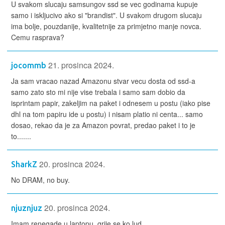
U svakom slucaju samsungov ssd se vec godinama kupuje
samo i iskljucivo ako si "brandist". U svakom drugom slucaju
ima bolje, pouzdanije, kvalitetnije za primjetno manje novca.
Cemu rasprava?
21. prosinca 2024.
jocommb
Ja sam vracao nazad Amazonu stvar vecu dosta od ssd-a
samo zato sto mi nije vise trebala i samo sam dobio da
isprintam papir, zakeljim na paket i odnesem u postu (iako pise
dhl na tom papiru ide u postu) i nisam platio ni centa... samo
dosao, rekao da je za Amazon povrat, predao paket i to je
to.......
20. prosinca 2024.
SharkZ
No DRAM, no buy.
20. prosinca 2024.
njuznjuz
Imam renegade u laptopu, grije se ko lud