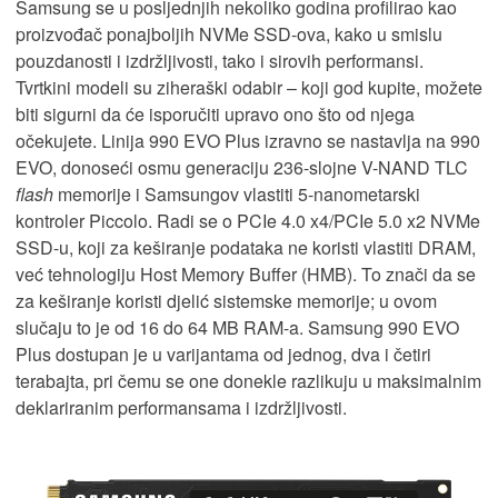
Samsung se u posljednjih nekoliko godina profilirao kao
proizvođač ponajboljih NVMe SSD-ova, kako u smislu
pouzdanosti i izdržljivosti, tako i sirovih performansi.
Tvrtkini modeli su ziheraški odabir – koji god kupite, možete
biti sigurni da će isporučiti upravo ono što od njega
očekujete. Linija 990 EVO Plus izravno se nastavlja na 990
EVO, donoseći osmu generaciju 236-slojne V-NAND TLC
flash
memorije i Samsungov vlastiti 5-nanometarski
kontroler Piccolo. Radi se o PCIe 4.0 x4/PCIe 5.0 x2 NVMe
SSD-u, koji za keširanje podataka ne koristi vlastiti DRAM,
već tehnologiju Host Memory Buffer (HMB). To znači da se
za keširanje koristi djelić sistemske memorije; u ovom
slučaju to je od 16 do 64 MB RAM-a. Samsung 990 EVO
Plus dostupan je u varijantama od jednog, dva i četiri
terabajta, pri čemu se one donekle razlikuju u maksimalnim
deklariranim performansama i izdržljivosti.