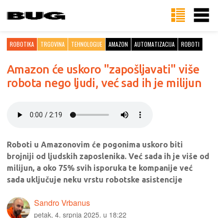
ROBOTIKA
TRGOVINA
TEHNOLOGIJE
AMAZON
AUTOMATIZACIJA
ROBOTI
Amazon će uskoro "zapošljavati" više
robota nego ljudi, već sad ih je milijun
Roboti u Amazonovim će pogonima uskoro biti
brojniji od ljudskih zaposlenika. Već sada ih je više od
milijun, a oko 75% svih isporuka te kompanije već
sada uključuje neku vrstu robotske asistencije
Sandro Vrbanus
petak, 4. srpnja 2025. u 18:22