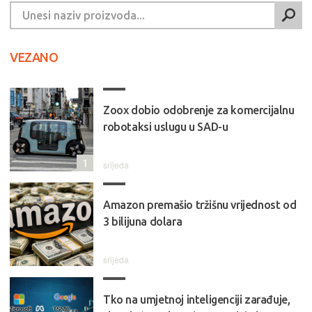
VEZANO
Zoox dobio odobrenje za komercijalnu
robotaksi uslugu u SAD-u
1
srijeda
Amazon premašio tržišnu vrijednost od
3 bilijuna dolara
srijeda
Tko na umjetnoj inteligenciji zarađuje,