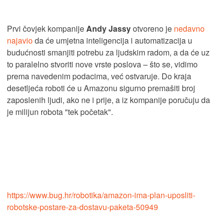
Prvi čovjek kompanije
Andy Jassy
otvoreno je
nedavno
najavio
da će umjetna inteligencija i automatizacija u
budućnosti smanjiti potrebu za ljudskim radom, a da će uz
to paralelno stvoriti nove vrste poslova – što se, vidimo
prema navedenim podacima, već ostvaruje. Do kraja
desetljeća roboti će u Amazonu sigurno premašiti broj
zaposlenih ljudi, ako ne i prije, a iz kompanije poručuju da
je milijun robota "tek početak".
https://www.bug.hr/robotika/amazon-ima-plan-uposliti-
robotske-postare-za-dostavu-paketa-50949