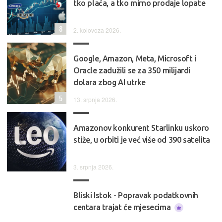
tko plaća, a tko mirno prodaje lopate
8
2. kolovoza 2026.
Google, Amazon, Meta, Microsoft i
Oracle zadužili se za 350 milijardi
dolara zbog AI utrke
5
13. srpnja 2026.
Amazonov konkurent Starlinku uskoro
stiže, u orbiti je već više od 390 satelita
3. srpnja 2026.
Bliski Istok - Popravak podatkovnih
centara trajat će mjesecima