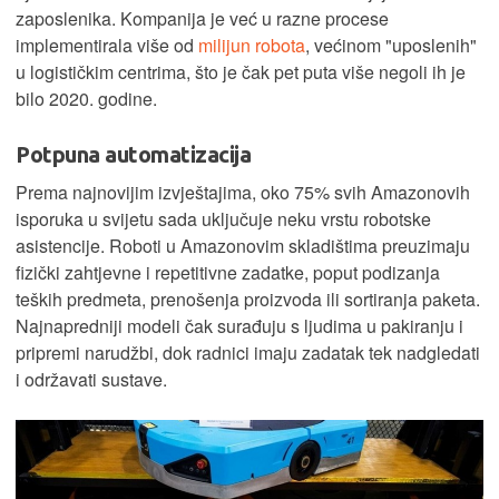
zaposlenika. Kompanija je već u razne procese
implementirala više od
milijun robota
, većinom "uposlenih"
u logističkim centrima, što je čak pet puta više negoli ih je
bilo 2020. godine.
Potpuna automatizacija
Prema najnovijim izvještajima, oko 75% svih Amazonovih
isporuka u svijetu sada uključuje neku vrstu robotske
asistencije. Roboti u Amazonovim skladištima preuzimaju
fizički zahtjevne i repetitivne zadatke, poput podizanja
teških predmeta, prenošenja proizvoda ili sortiranja paketa.
Najnapredniji modeli čak surađuju s ljudima u pakiranju i
pripremi narudžbi, dok radnici imaju zadatak tek nadgledati
i održavati sustave.