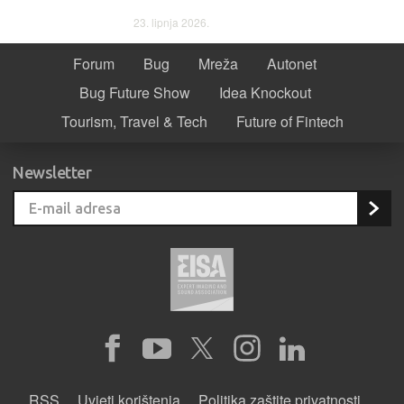
23. lipnja 2026.
Forum
Bug
Mreža
Autonet
Bug Future Show
Idea Knockout
Tourism, Travel & Tech
Future of Fintech
Newsletter
RSS
Uvjeti korištenja
Politika zaštite privatnosti