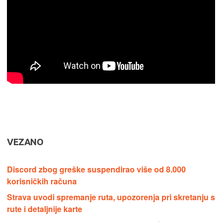
VEZANO
Discord zbog greške suspendirao više od 8.000
korisničkih računa
Strava uvodi spremanje ruta, upozorenja pri skretanju s
rute i detaljnije karte