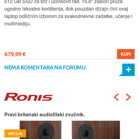
512 GB SSD za brz i učinkovit rad. 15,6" zaslon pruža
ugodno iskustvo korištenja, dok pouzdan dizajn čini ovaj
laptop odličnim izborom za svakodnevne zadatke, učenje i
multimediju.
679,99 €
KUPI
NEMA KOMENTARA NA FORUMU
Pravi britanski audiofilski zvučnik.
AKCIJA