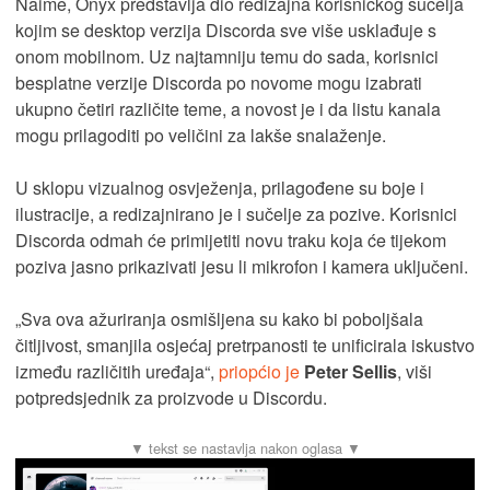
Naime, Onyx predstavlja dio redizajna korisničkog sučelja
kojim se desktop verzija Discorda sve više usklađuje s
onom mobilnom. Uz najtamniju temu do sada, korisnici
besplatne verzije Discorda po novome mogu izabrati
ukupno četiri različite teme, a novost je i da listu kanala
mogu prilagoditi po veličini za lakše snalaženje.
U sklopu vizualnog osvježenja, prilagođene su boje i
ilustracije, a redizajnirano je i sučelje za pozive. Korisnici
Discorda odmah će primijetiti novu traku koja će tijekom
poziva jasno prikazivati jesu li mikrofon i kamera uključeni.
„Sva ova ažuriranja osmišljena su kako bi poboljšala
čitljivost, smanjila osjećaj pretrpanosti te unificirala iskustvo
između različitih uređaja“,
priopćio je
Peter Sellis
, viši
potpredsjednik za proizvode u Discordu.