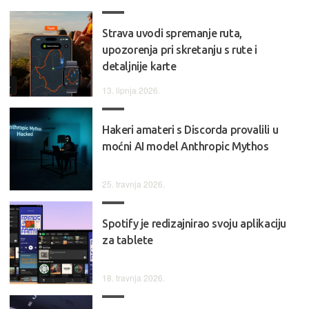
Strava uvodi spremanje ruta,
upozorenja pri skretanju s rute i
detaljnije karte
13. lipnja 2026.
Hakeri amateri s Discorda provalili u
moćni AI model Anthropic Mythos
25. travnja 2026.
Spotify je redizajnirao svoju aplikaciju
za tablete
18. travnja 2026.