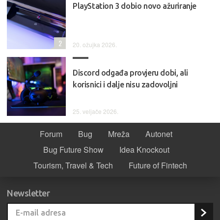
PlayStation 3 dobio novo ažuriranje
2
20. ožujka 2026.
Discord odgađa provjeru dobi, ali
korisnici i dalje nisu zadovoljni
25. veljače 2026.
Forum
Bug
Mreža
Autonet
Bug Future Show
Idea Knockout
Tourism, Travel & Tech
Future of Fintech
Newsletter