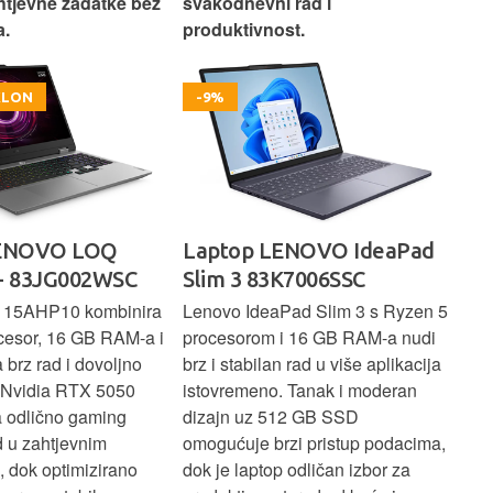
htjevne zadatke bez
svakodnevni rad i
rad
.
produktivnost.
kor
OKLON
-9%
LENOVO LOQ
Laptop LENOVO IdeaPad
La
- 83JG002WSC
Slim 3 83K7006SSC
1 
 15AHP10 kombinira
Lenovo IdeaPad Slim 3 s Ryzen 5
Len
cesor, 16 GB RAM-a i
procesorom i 16 GB RAM-a nudi
pou
brz rad i dovoljno
brz i stabilan rad u više aplikacija
sva
z Nvidia RTX 5050
istovremeno. Tanak i moderan
Ryz
a odlično gaming
dizajn uz 512 GB SSD
brz
ad u zahtjevnim
omogućuje brzi pristup podacima,
pru
, dok optimizirano
dok je laptop odličan izbor za
pre