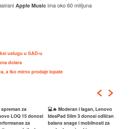
lasirani
ima oko 60 milijuna
Apple Music
aksi uslugu u SAD-u
una dolara
ća, a tko mirno prodaje lopate
i spreman za
💻🔥 Moderan i lagan, Lenovo
💻✨
enovo LOQ 15 donosi
IdeaPad Slim 3 donosi odličan
pra
erformanse za
balans snage i mobilnosti za
ide