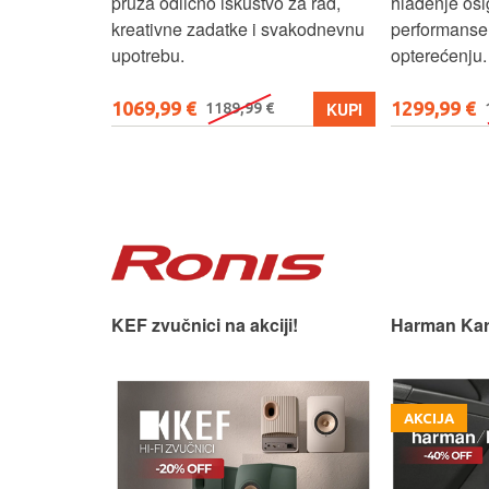
pruža odlično iskustvo za rad,
hlađenje osi
kreativne zadatke i svakodnevnu
performanse 
upotrebu.
opterećenju.
1069,99 €
1299,99 €
KUPI
KUPI
1189,99 €
 slušaonicu.
KEF zvučnici na akciji!
Harman Kar
AKCIJA