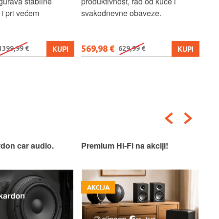
gurava stabilne
produktivnost, rad od kuće i
jed
i pri većem
svakodnevne obaveze.
lap
osn
569,98 €
579
KUPI
KUPI
1399,99 €
629,99 €
don car audio.
Premium Hi-Fi na akciji!
Pre
AKCIJA
A