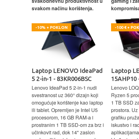
omisa!
svakodnevnu produktivnost u
gaming i za
svakom načinu korištenja.
kompromisa
-10% + POKLON
-100 € + P
oga 9 -
Laptop LENOVO IdeaPad
Laptop 
5 2-in-1 - 83KR006BSC
15AHP10 
ažan Intel
Lenovo IdeaPad 5 2‑in‑1 nudi
Lenovo LOQ
RAM-a i 1 TB
svestranost uz 360° dizajn koji
Ryzen 5 pro
 rad, uz 14"
omogućuje korištenje kao laptop
1 TB SSD za 
u‑1 dizajn
ili tablet. Opremljen je Intel U5
prostora. U
enje kao
procesorom, 16 GB RAM-a i
grafiku pruž
aksimalnu
prostranim 1 TB SSD‑om za brz i
iskustvo i r
ost.
učinkovit rad, dok 14" zaslon
aplikacijama