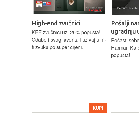
High-end zvučnici
Pošalji na
ugradnju 
našoj Hi-Fi
KEF zvučnici uz -20% popusta!
ajam i
Odaberi svog favorita i uživaj u hi-
Počasti sebe
tijih
fi zvuku po super cijeni.
Harman Kar
ova.
popusta!
KUPI
KUPI