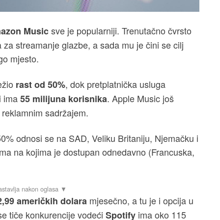
sve je popularniji. Trenutačno čvrsto
azon Music
za streamanje glazbe, a sada mu je čini se cilj
go mjesto.
ežio
, dok pretplatnička usluga
rast od 50%
i ima
. Apple Music još
55 milijuna korisnika
e s reklamnim sadržajem.
 50% odnosi se na SAD, Veliku Britaniju, Njemačku i
štima na kojima je dostupan odnedavno (Francuska,
mjesečno, a tu je i opcija u
2,99 američkih dolara
e tiče konkurencije vodeći
ima oko 115
Spotify