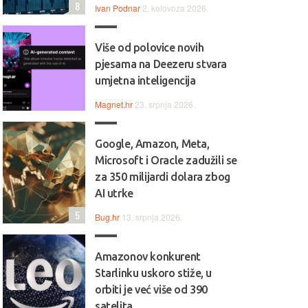
8
Ivan Podnar
2. kolovoza 2026.
Više od polovice novih
pjesama na Deezeru stvara
umjetna inteligencija
Magnet.hr
23. srpnja 2026.
Google, Amazon, Meta,
Microsoft i Oracle zadužili se
za 350 milijardi dolara zbog
AI utrke
5
Bug.hr
13. srpnja 2026.
Amazonov konkurent
 Jednostavan, pouzdan i
💻💼 Svestran i pouzdan, HP
Starlinku uskoro stiže, u
ktičan, Lenovo IdeaPad 1
idealan je izbor za svakodne
orbiti je već više od 390
alan je izbor za svakodnevni
rad, učenje i multimediju.
satelita