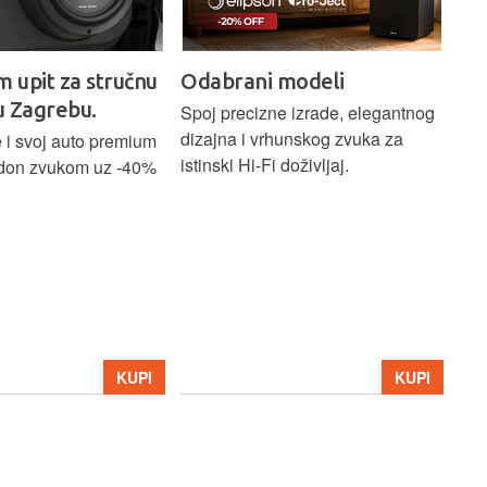
m upit za stručnu
Odabrani modeli
H
u Zagrebu.
Ci
Spoj precizne izrade, elegantnog
dizajna i vrhunskog zvuka za
 i svoj auto premium
Bež
istinski Hi-Fi doživljaj.
don zvukom uz -40%
ind
Blu
Ass
sna
upa
Hom
str
39
KUPI
KUPI