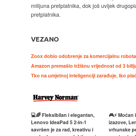
milijuna pretplatnika, dok još uvijek drugop
pretplatnika.
VEZANO
Zoox dobio odobrenje za komercijalnu robot
Amazon premašio tržišnu vrijednost od 3 bilij
Tko na umjetnoj inteligenciji zarađuje, tko pla
 – premium
💻🌈 Fleksibilan i elegantan,
🎮⚡ Moćan 
ija i
Lenovo IdeaPad 5 2‑in‑1
izazove, L
e za rad i
savršen je za rad, kreativu i
vrhunske p