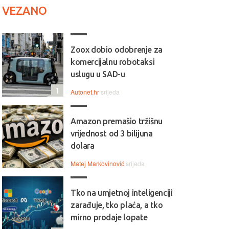
VEZANO
Zoox dobio odobrenje za
komercijalnu robotaksi
uslugu u SAD-u
1
Autonet.hr
srijeda
Amazon premašio tržišnu
vrijednost od 3 bilijuna
dolara
Matej Markovinović
srijeda
Tko na umjetnoj inteligenciji
zarađuje, tko plaća, a tko
mirno prodaje lopate