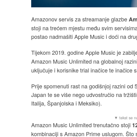
Amazonov servis za streamanje glazbe
Am
stoji na trećem mjestu među svim servisima 
postao nadmašiti Apple Music i doći na dru
Tijekom 2019. godine Apple Music je zabilj
Amazon Music Unlimited na globalnoj razin
uključuje i korisnike trial inačice te inačic
Prije spomenuti rast na godišnjoj razini od
Japan te se više nego udvostručio na trži
Italija, Španjolska i Meksiko).
Amazon Music Unlimited trenutačno stoji
1
kombinaciji s Amazon Prime uslugom. Što s