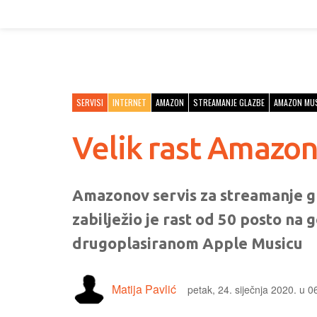
SERVISI
INTERNET
AMAZON
STREAMANJE GLAZBE
AMAZON MU
Velik rast Amazon
Amazonov servis za streamanje gl
zabilježio je rast od 50 posto na 
drugoplasiranom Apple Musicu
Matija Pavlić
petak, 24. siječnja 2020. u 0