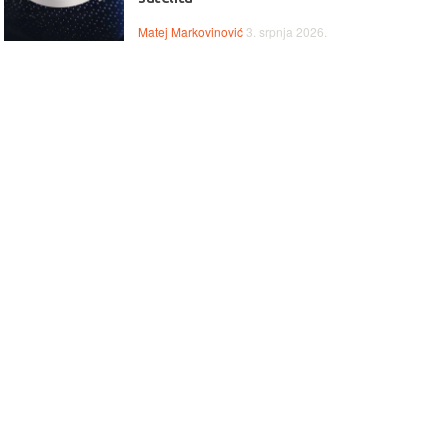
, učenje i bezbrižno
ištenje.
Matej Markovinović
3. srpnja 2026.
ptop LENOVO Ideapad
Laptop HP 15-fc0277nm 
- 82VG00V5SC
CZ9C6EA
ovo IdeaPad 1 donosi
HP 15 kombinira AMD Ryzen 
zdane performanse za
procesor, 16 GB RAM-a i 512
kodnevne zadatke uz AMD
SSD za brz i učinkovit rad. 15,
en 3 procesor, 16 GB RAM-a i
zaslon pruža ugodno iskustvo
i 512 GB SSD. 15,6" zaslon
korištenja, dok pouzdan dizajn
ža ugodno iskustvo rada i
čini ovaj laptop odličnim izbor
glednosti, dok lagan i
za svakodnevne zadatke, učenj