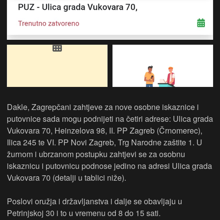
Dakle, Zagrepčani zahtjeve za nove osobne iskaznice i
putovnice sada mogu podnijeti na četiri adrese: Ulica grada
Vukovara 70, Heinzelova 98, II. PP Zagreb (Črnomerec),
Ilica 245 te VI. PP Novi Zagreb, Trg Narodne zaštite 1. U
žurnom i ubrzanom postupku zahtjevi se za osobnu
iskaznicu i putovnicu podnose jedino na adresi Ulica grada
Vukovara 70 (detalji u tablici niže).
Poslovi oružja i državljanstva i dalje se obavljaju u
Petrinjskoj 30 i to u vremenu od 8 do 15 sati.