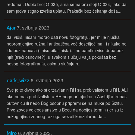
redomat. Dobio broj O-035, a na semaforu stoji O-034, tako da
sam jedva stigao izvršiti uplatu. Praktički bez čekanja doša...
7. svibnja 2023.
Ajar
da, vidiš, nisam morao dati novu fotografiju, jer mi je njuška
nepromjenjivo ružna i antipatična već desetljećima. i nikako ne
ide bez naočala (i nisu pitali ništa). i ne pamtim više doba bez
njih (treći osnovne?). u svakom slučaju valja pokušati bez
novog fotografiranja, osim u slučaju n...
6. svibnja 2023.
dark_wizz
Sve je to divno ako si drzavljanin RH sa prebivalistem u RH. ALI
ako nemas prebivaliste u RH nego primjerice u Austriji a trebas
putovnicu ili nedo Bog osobnu pripremi se na muke po Sizifu.
Prvo zoves veleposlanstvo u Becu da dobijes termin (jer su iz
nekog njima znanog razloga srezali konzularne da...
6. svibnja 2023.
Miro