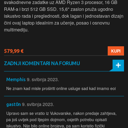
svakodnevne zadatke uz AMD Ryzen 3 procesor, 16 GB
RAM-a i brzi 512 GB SSD. 15,6" zaslon pruža ugodno
iskustvo rada i preglednosti, dok lagan i jednostavan dizajn
čini ovaj laptop idealnim za učenje, posao i osnovnu
multimediju.
579,99 €
KUPI
ZADNJI KOMENTARI NA FORUMU
9. svibnja 2023.
Memphis
Ne znam kad misle proširiti online usluge sad kad imamo eoi
9. svibnja 2023.
gast0n
Upravo sam se vratio iz Vukovarske, nakon predaje zahtjeva,
pa još uvijek pod lijepim dojmom, osjetih potrebu opisati
iskustvo. Nije bilo online brojeva, pa sam koristio fizički