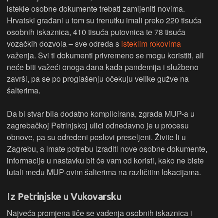
istekle osobne dokumente trebati zamijeniti novima.
Hrvatski građani u tom su trenutku imali preko 220 tisuća
osobnih iskaznica, 410 tisuća putovnica te 78 tisuća
vozačkih dozvola – sve odreda s
isteklim rokovima
važenja. Svi ti dokumenti privremeno se mogu koristiti, ali
neće biti važeći onoga dana kada pandemija i službeno
završi, pa se po proglašenju očekuju velike gužve na
šalterima.
Da bi stvar bila dodatno komplicirana, zgrada MUP-a u
zagrebačkoj Petrinjskoj ulici odnedavno je u procesu
obnove, pa su određeni poslovi preseljeni. Živite li u
Zagrebu, a imate potrebu izraditi nove osobne dokumente,
informacije u nastavku bit će vam od koristi, kako ne biste
lutali među MUP-ovim šalterima na različitim lokacijama.
Iz Petrinjske u Vukovarsku
Najveća promjena tiče se vađenja osobnih iskaznica i