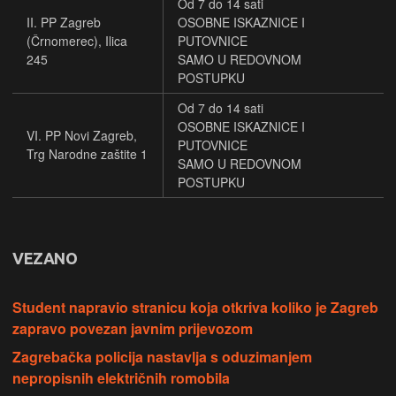
Od 7 do 14 sati
II. PP Zagreb
OSOBNE ISKAZNICE I
(Črnomerec), Ilica
PUTOVNICE
245
SAMO U REDOVNOM
POSTUPKU
Od 7 do 14 sati
OSOBNE ISKAZNICE I
VI. PP Novi Zagreb,
PUTOVNICE
Trg Narodne zaštite 1
SAMO U REDOVNOM
POSTUPKU
VEZANO
Student napravio stranicu koja otkriva koliko je Zagreb
zapravo povezan javnim prijevozom
Zagrebačka policija nastavlja s oduzimanjem
nepropisnih električnih romobila