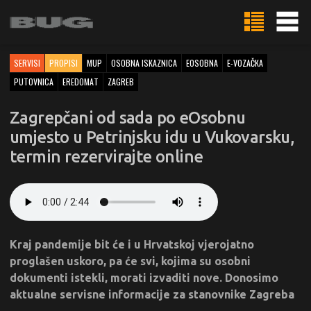
SERVISI
PROPISI
MUP
OSOBNA ISKAZNICA
EOSOBNA
E-VOZAČKA
PUTOVNICA
EREDOMAT
ZAGREB
Zagrepčani od sada po eOsobnu
umjesto u Petrinjsku idu u Vukovarsku,
termin rezervirajte online
Kraj pandemije bit će i u Hrvatskoj vjerojatno
proglašen uskoro, pa će svi, kojima su osobni
dokumenti istekli, morati izvaditi nove. Donosimo
aktualne servisne informacije za stanovnike Zagreba