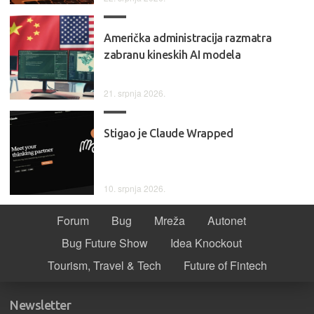
Američka administracija razmatra
zabranu kineskih AI modela
21. srpnja 2026.
Stigao je Claude Wrapped
10. srpnja 2026.
Forum
Bug
Mreža
Autonet
Bug Future Show
Idea Knockout
Tourism, Travel & Tech
Future of Fintech
Newsletter