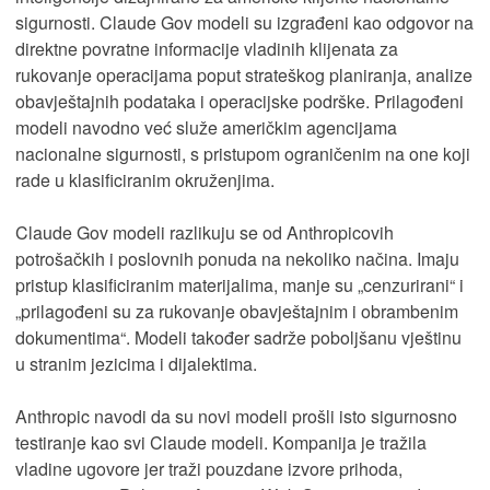
sigurnosti. Claude Gov modeli su izgrađeni kao odgovor na
direktne povratne informacije vladinih klijenata za
rukovanje operacijama poput strateškog planiranja, analize
obavještajnih podataka i operacijske podrške. Prilagođeni
modeli navodno već služe američkim agencijama
nacionalne sigurnosti, s pristupom ograničenim na one koji
rade u klasificiranim okruženjima.
Claude Gov modeli razlikuju se od Anthropicovih
potrošačkih i poslovnih ponuda na nekoliko načina. Imaju
pristup klasificiranim materijalima, manje su „cenzurirani“ i
„prilagođeni su za rukovanje obavještajnim i obrambenim
dokumentima“. Modeli također sadrže poboljšanu vještinu
u stranim jezicima i dijalektima.
Anthropic navodi da su novi modeli prošli isto sigurnosno
testiranje kao svi Claude modeli. Kompanija je tražila
vladine ugovore jer traži pouzdane izvore prihoda,