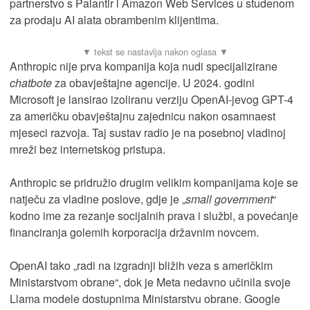
partnerstvo s Palantir i Amazon Web Services u studenom
za prodaju AI alata obrambenim klijentima.
Anthropic nije prva kompanija koja nudi specijalizirane
chatbote
za obavještajne agencije. U 2024. godini
Microsoft je lansirao izoliranu verziju OpenAI-jevog GPT-4
za američku obavještajnu zajednicu nakon osamnaest
mjeseci razvoja. Taj sustav radio je na posebnoj vladinoj
mreži bez internetskog pristupa.
Anthropic se pridružio drugim velikim kompanijama koje se
natječu za vladine poslove, gdje je „
small government
“
kodno ime za rezanje socijalnih prava i službi, a povećanje
financiranja golemih korporacija državnim novcem.
OpenAI tako „radi na izgradnji bližih veza s američkim
Ministarstvom obrane“, dok je Meta nedavno učinila svoje
Llama modele dostupnima Ministarstvu obrane. Google