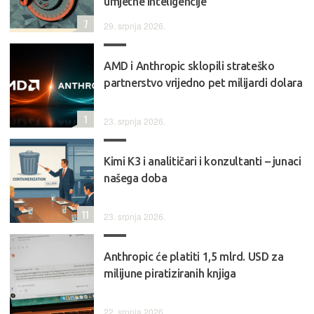
umjetne inteligencije
7
29. srpnja 2026.
AMD i Anthropic sklopili strateško
partnerstvo vrijedno pet milijardi dolara
1
23. srpnja 2026.
Kimi K3 i analitičari i konzultanti – junaci
našega doba
11
23. srpnja 2026.
Anthropic će platiti 1,5 mlrd. USD za
milijune piratiziranih knjiga
22. srpnja 2026.