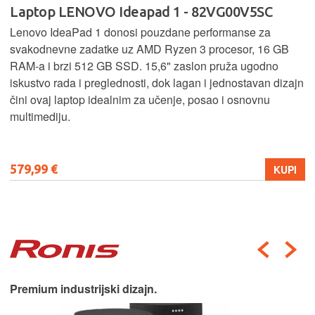
Laptop LENOVO Ideapad 1 - 82VG00V5SC
Lenovo IdeaPad 1 donosi pouzdane performanse za
svakodnevne zadatke uz AMD Ryzen 3 procesor, 16 GB
RAM-a i brzi 512 GB SSD. 15,6" zaslon pruža ugodno
iskustvo rada i preglednosti, dok lagan i jednostavan dizajn
čini ovaj laptop idealnim za učenje, posao i osnovnu
multimediju.
579,99 €
KUPI
Premium industrijski dizajn.