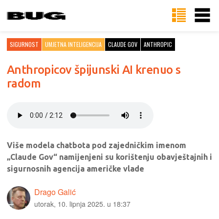
SIGURNOST
UMJETNA INTELIGENCIJA
CLAUDE GOV
ANTHROPIC
Anthropicov špijunski AI krenuo s
radom
Više modela chatbota pod zajedničkim imenom
„Claude Gov“ namijenjeni su korištenju obavještajnih i
sigurnosnih agencija američke vlade
Drago Galić
utorak, 10. lipnja 2025. u 18:37