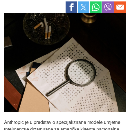
Anthropic je u predstavio specijalizirane modele umjetne
inteligencije dizajnirane za američke klijente nacionalne