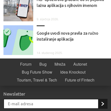
lažna aplikacija s njihovim imenom
9. siječnja 2026.
Google uvodi nova pravila za ručno
instaliranje aplikacija
14. studenog 2025.
Forum
Bug
Mreža
Autonet
Bug Future Show
Idea Knockout
Tourism, Travel & Tech
Future of Fintech
Newsletter