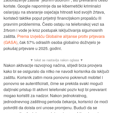
koriste. Google napominje da se kibernetički kriminalci
oslanjaju na stvaranje osjećaja hitnosti kod svojih žrtava,
koristeći taktike poput prijetnji financijskom propašću ili
pravnim problemima. Često ostaju na telefonskoj vezi sa
žrtvom i vode je kroz postupak isključivanja sigurnosnih
zaštita.
Prema izvješću Globalne alijanse protiv prijevara
(GASA)
, čak 57% odraslih osoba globalno doživjelo je
pokušaj prijevare u 2025. godini.
Nakon aktivacije razvojnog načina, slijedi brza provjera
kako bi se osiguralo da nitko ne navodi korisnika da isključi
zaštitu. Korisnik zatim mora ponovno pokrenuti mobitel i
ponovno se autentificirati, čime se prekida svaki mogući
daljinski pristup ili aktivni telefonski poziv koji bi prevarant
mogao koristiti za nadzor. Nakon jednokratnog,
jednodnevnog zaštitnog perioda čekanja, korisnici će moći
potvrditi da doista oni unose promjenu. Budući da se