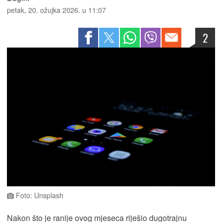
petak, 20. ožujka 2026. u 11:07
2
Foto: Unsplash
Nakon što je ranije ovog mjeseca riješio dugotrajnu