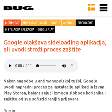
SIGURNOST
MOBILNE APLIKACIJE
GOOGLE
ANDROID
SIDELOADING
INSTALACIJA APLIKACIJA
GOOGLE PLAY
Google olakšava sideloading aplikacija,
ali uvodi stroži proces zaštite
Nakon nagodbe u antimonopolskoj tužbi, Google
uvodi napredni proces za instalaciju aplikacija izvan
Play Storea, balansirajući između slobode korisnika i
zaštite od sve sofisticiranijih prijevara
Bug.hr