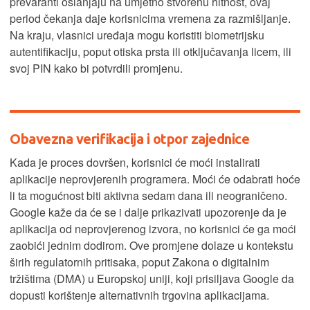
prevaranti oslanjaju na umjetno stvorenu hitnost, ovaj
period čekanja daje korisnicima vremena za razmišljanje.
Na kraju, vlasnici uređaja mogu koristiti biometrijsku
autentifikaciju, poput otiska prsta ili otključavanja licem, ili
svoj PIN kako bi potvrdili promjenu.
Obavezna verifikacija i otpor zajednice
Kada je proces dovršen, korisnici će moći instalirati
aplikacije neprovjerenih programera. Moći će odabrati hoće
li ta mogućnost biti aktivna sedam dana ili neograničeno.
Google kaže da će se i dalje prikazivati upozorenje da je
aplikacija od neprovjerenog izvora, no korisnici će ga moći
zaobići jednim dodirom. Ove promjene dolaze u kontekstu
širih regulatornih pritisaka, poput Zakona o digitalnim
tržištima (DMA) u Europskoj uniji, koji prisiljava Google da
dopusti korištenje alternativnih trgovina aplikacijama.