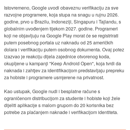
Istovremeno, Google uvodi obaveznu verifikaciju za sve
razvojne programere, koja stupa na snagu u rujnu 2026.
godine, prvo u Brazilu, Indoneziji, Singapuru i Tajlandu, s
globalnim uvođenjem tijekom 2027. godine. Programeri
koji ne objavljuju na Google Play morat će se registrirati
putem posebnog portala uz naknadu od 25 američkih
dolara i verifikaciju putem osobnog dokumenta. Ovaj potez
izazvao je reakciju dijela zajednice otvorenog koda,
okupljene u kampanji "Keep Android Open", koja tvrdi da
naknada i zahtjev za identifikacijom predstavljaju prepreku
za hobiste i programere usmjerene na privatnost.
Kao ustupak, Google nudi i besplatne račune s
ograničenom distribucijom za studente i hobiste koji žele
dijeliti aplikacije s malom grupom do 20 korisnika bez
potrebe za plaćanjem naknade i verifikacijom identiteta.