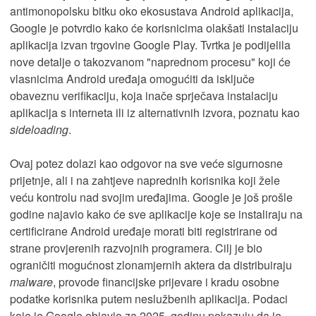
antimonopolsku bitku oko ekosustava Android aplikacija,
Google je potvrdio kako će korisnicima olakšati instalaciju
aplikacija izvan trgovine Google Play. Tvrtka je podijelila
nove detalje o takozvanom "naprednom procesu" koji će
vlasnicima Android uređaja omogućiti da isključe
obaveznu verifikaciju, koja inače sprječava instalaciju
aplikacija s interneta ili iz alternativnih izvora, poznatu kao
sideloading
.
Ovaj potez dolazi kao odgovor na sve veće sigurnosne
prijetnje, ali i na zahtjeve naprednih korisnika koji žele
veću kontrolu nad svojim uređajima. Google je još prošle
godine najavio kako će sve aplikacije koje se instaliraju na
certificirane Android uređaje morati biti registrirane od
strane provjerenih razvojnih programera. Cilj je bio
ograničiti mogućnost zlonamjernih aktera da distribuiraju
malware
, provode financijske prijevare i kradu osobne
podatke korisnika putem neslužbenih aplikacija. Podaci
koje je Google objavio za 2025. godinu pokazuju da je