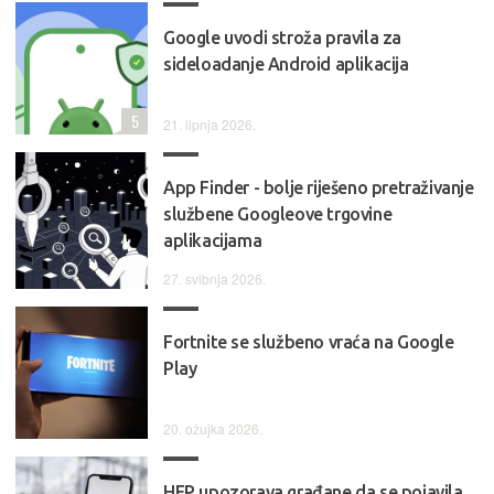
Google uvodi stroža pravila za
sideloadanje Android aplikacija
5
21. lipnja 2026.
App Finder - bolje riješeno pretraživanje
službene Googleove trgovine
aplikacijama
27. svibnja 2026.
Fortnite se službeno vraća na Google
Play
20. ožujka 2026.
HEP upozorava građane da se pojavila