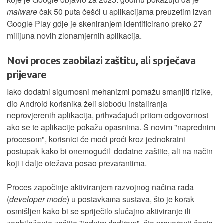
malware
čak 50 puta češći u aplikacijama preuzetim izvan
Google Play gdje je skeniranjem identificirano preko 27
milijuna novih zlonamjernih aplikacija.
Novi proces zaobilazi zaštitu, ali sprječava
prijevare
Iako dodatni sigurnosni mehanizmi pomažu smanjiti rizike,
dio Android korisnika želi slobodu instaliranja
neprovjerenih aplikacija, prihvaćajući pritom odgovornost
ako se te aplikacije pokažu opasnima. S novim "naprednim
procesom", korisnici će moći proći kroz jednokratni
postupak kako bi onemogućili dodatne zaštite, ali na način
koji i dalje otežava posao prevarantima.
Proces započinje aktiviranjem razvojnog načina rada
(
developer mode
) u postavkama sustava, što je korak
osmišljen kako bi se spriječilo slučajno aktiviranje ili
zaobilaženje zaštite "jednim dodirom", što prevaranti često