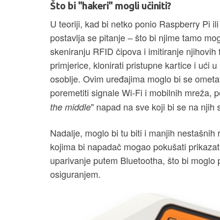
Što bi "hakeri" mogli učiniti?
U teoriji, kad bi netko ponio Raspberry Pi i
postavlja se pitanje – što bi njime tamo mog
skeniranju RFID čipova i imitiranje njihovih
primjerice, klonirati pristupne kartice i ući 
osoblje. Ovim uređajima moglo bi se ometa
poremetiti signale Wi-Fi i mobilnih mreža, po
" napad na sve koji bi se na njih s
the middle
Nadalje, moglo bi tu biti i manjih nestašnih
kojima bi napadač mogao pokušati prikazati s
uparivanje putem Bluetootha, što bi moglo pa
osiguranjem.