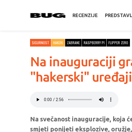
RECENZIJE
PREDSTAV
SIGURNOST
HAKERI
ZABRANE
RASPBERRY PI
FLIPPER ZERO
Na inauguraciji g
"hakerski" uređaj
Na svečanost inauguracije, koja će
smjeti ponijeti eksplozive, oružje,