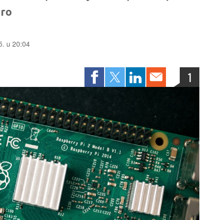
ero
5. u 20:04
1