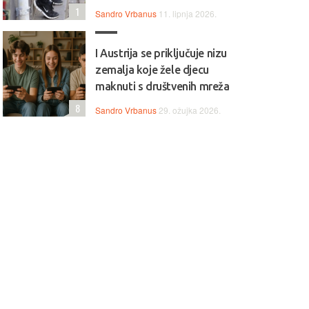
1
Sandro Vrbanus
11. lipnja 2026.
I Austrija se priključuje nizu
zemalja koje žele djecu
maknuti s društvenih mreža
8
Sandro Vrbanus
29. ožujka 2026.