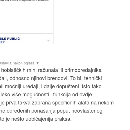
i hobističkih mini računala ili primopredajnika
đaji, odnosno njihovi brendovi. To bi, tehnički
i moćniji uređaji, i dalje dopušteni. Isto tako
aleko više mogućnosti i funkcija od ovdje
 je prva takva zabrana specifičnih alata na nekom
ne određenih ponašanja poput neovlaštenog
što je nešto uobičajenija praksa.