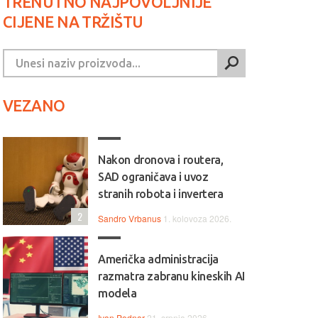
TRENUTNO NAJPOVOLJNIJE
CIJENE NA TRŽIŠTU
VEZANO
Nakon dronova i routera,
SAD ograničava i uvoz
stranih robota i invertera
2
Sandro Vrbanus
1. kolovoza 2026.
Američka administracija
razmatra zabranu kineskih AI
modela
Ivan Podnar
21. srpnja 2026.