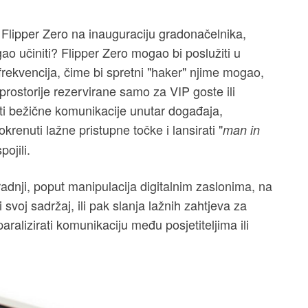
li Flipper Zero na inauguraciju gradonačelnika,
ao učiniti? Flipper Zero mogao bi poslužiti u
 frekvencija, čime bi spretni "haker" njime mogao,
u prostorije rezervirane samo za VIP goste ili
ti bežične komunikacije unutar događaja,
krenuti lažne pristupne točke i lansirati "
man in
pojili.
 radnji, poput manipulacija digitalnim zaslonima, na
voj sadržaj, ili pak slanja lažnih zahtjeva za
ralizirati komunikaciju među posjetiteljima ili