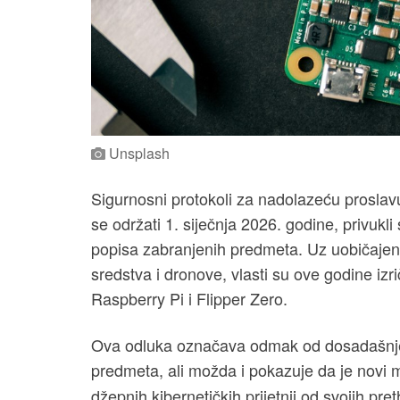
Unsplash
Sigurnosni protokoli za nadolazeću prosla
se održati 1. siječnja 2026. godine, privuk
popisa zabranjenih predmeta. Uz uobičajene
sredstva i dronove, vlasti su ove godine izri
Raspberry Pi i Flipper Zero.
Ova odluka označava odmak od dosadašnje p
predmeta, ali možda i pokazuje da je novi 
džepnih kibernetičkih prijetnji od svojih pr