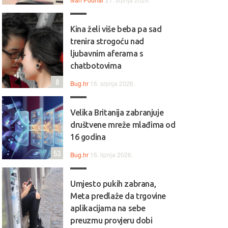
Kina želi više beba pa sad
trenira strogoću nad
ljubavnim aferama s
chatbotovima
8
Bug.hr
16. srpnja 2026.
Velika Britanija zabranjuje
društvene mreže mlađima od
16 godina
53
Bug.hr
16. lipnja 2026.
Umjesto pukih zabrana,
Meta predlaže da trgovine
aplikacijama na sebe
preuzmu provjeru dobi