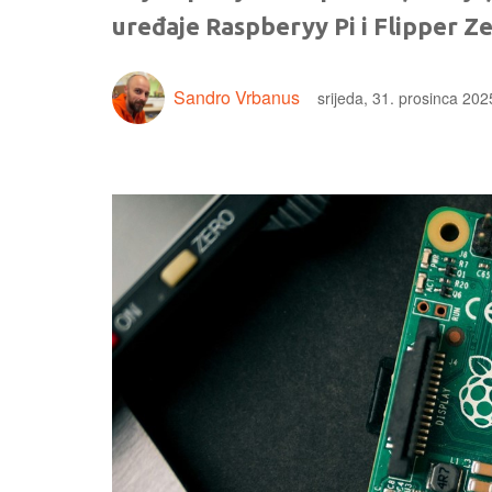
uređaje Raspberyy Pi i Flipper Z
Sandro Vrbanus
srijeda, 31. prosinca 202