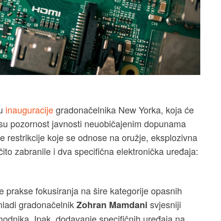
vu
inauguracije
gradonačelnika New Yorka, koja će
li su pozornost javnosti neuobičajenim dopunama
 restrikcije koje se odnose na oružje, eksplozivna
čito zabranile i dva specifična elektronička uređaja:
rakse fokusiranja na šire kategorije opasnih
mladi gradonačelnik
svjesniji
Zohran Mamdani
ethodnika. Ipak, dodavanje specifičnih uređaja na