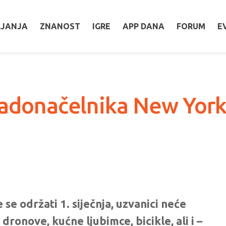
LJANJA
ZNANOST
IGRE
APP DANA
FORUM
E
radonačelnika New York
i
 se održati 1. siječnja, uzvanici neće
 dronove, kućne ljubimce, bicikle, ali i –