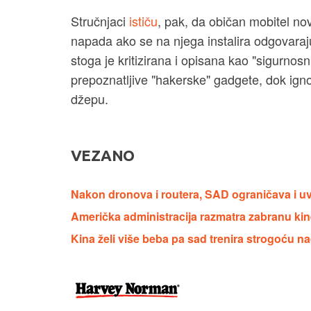
Stručnjaci
ističu
, pak, da običan mobitel no
napada ako se na njega instalira odgovaraju
stoga je kritizirana i opisana kao "sigurnosn
prepoznatljive "hakerske" gadgete, dok igno
džepu.
VEZANO
Nakon dronova i routera, SAD ograničava i uvo
Američka administracija razmatra zabranu ki
Kina želi više beba pa sad trenira strogoću 