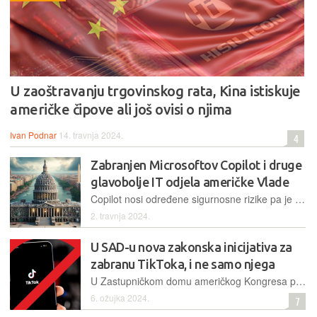
U zaoštravanju trgovinskog rata, Kina istiskuje
američke čipove ali još ovisi o njima
Ivan Podnar
14. travnja 2024.
4
Zabranjen Microsoftov Copilot i druge
glavobolje IT odjela američke Vlade
Copilot nosi određene sigurnosne rizike pa je isključen i blokiran korisnicima Zastupničkog doma. Uz to, sustavi, stari pedesetak godina, programirani na COBOL-u, samo što se nisu raspali. Plus, treba sve to osigurati protiv hakerskih napada
2. travnja 2024.
U SAD-u nova zakonska inicijativa za
zabranu TikToka, i ne samo njega
U Zastupničkom domu američkog Kongresa pojavio se prijedlog zakona kojim bi se zabranio rad svim aplikacijama čiji vlasnici dolaze iz "neprijateljskih zemalja", a posebno je istaknut TikTok
6. ožujka 2024.
7