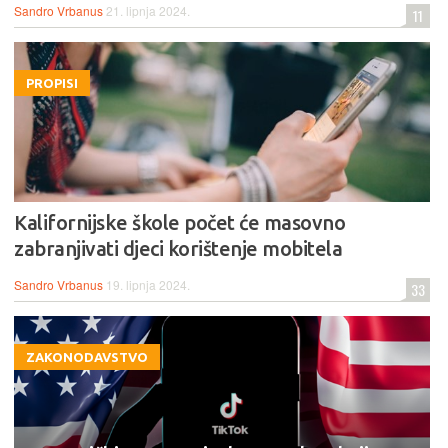
Sandro Vrbanus
21. lipnja 2024.
11
PROPISI
Kalifornijske škole počet će masovno
zabranjivati djeci korištenje mobitela
Sandro Vrbanus
19. lipnja 2024.
33
ZAKONODAVSTVO