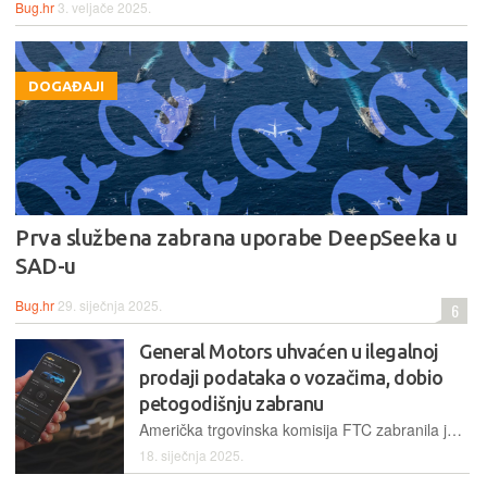
Bug.hr
3. veljače 2025.
DOGAĐAJI
Prva službena zabrana uporabe DeepSeeka u
SAD-u
Bug.hr
29. siječnja 2025.
6
General Motors uhvaćen u ilegalnoj
prodaji podataka o vozačima, dobio
petogodišnju zabranu
Američka trgovinska komisija FTC zabranila je GM-u preprodaju podataka o vozačima i vožnjama u sklopu sustava Smart Driver, pokrenutoga u SAD-u na vozilima marki Chevrolet, Buick, GMC i Cadillac
18. siječnja 2025.