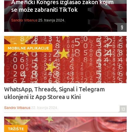
Američki Kongres izglasao zakon kojim
se može zabraniti TikTok
Sandro Vrbanus
25. travnja 2024.
9
MOBILNE APLIKACIJE
WhatsApp, Threads, Signal i Telegram
uklonjeni iz App Storea u Kini
Sandro Vrbanus
22. travnja 2024.
13
TRŽIŠTE