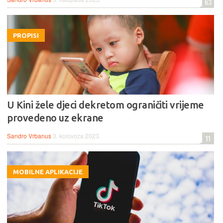
63
PROPISI
U Kini žele djeci dekretom ograničiti vrijeme
provedeno uz ekrane
Sandro Vrbanus
3. kolovoza 2023.
11
MOBILNE APLIKACIJE