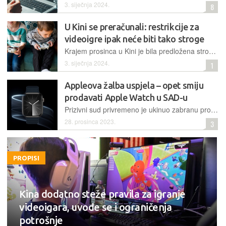
3. siječnja 2024.
8
U Kini se preračunali: restrikcije za
videoigre ipak neće biti tako stroge
Krajem prosinca u Kini je bila predložena stroža regulativa za maloljetne igrače videoigara. Nakon toga, dionice gaming kompanija potonule su, zbog čega je smijenjen glavni predlagatelj, a prijedlog ublažen
3. siječnja 2024.
1
Appleova žalba uspjela – opet smiju
prodavati Apple Watch u SAD-u
Prizivni sud privremeno je ukinuo zabranu prodaje pametnih satova. Ta će odluka biti na snazi dok se ne donese konačni pravorijek, ili dok Apple ne pronađe načina dokazati da ne krši tuđe patente
28. prosinca 2023.
3
PROPISI
Kina dodatno steže pravila za igranje
videoigara, uvode se i ograničenja
potrošnje