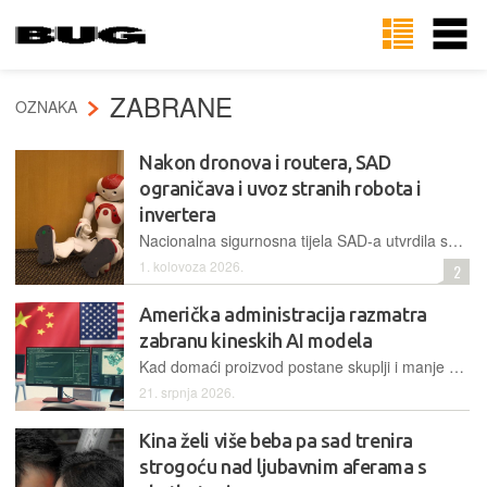
ZABRANE
OZNAKA
Nakon dronova i routera, SAD
ograničava i uvoz stranih robota i
invertera
Nacionalna sigurnosna tijela SAD-a utvrdila su da strani roboti predstavljaju rizik za infrastrukturu, zbog čega je FCC uveo zabranu izdavanja novih odobrenja za njihov uvoz i prodaju
1. kolovoza 2026.
2
Američka administracija razmatra
zabranu kineskih AI modela
Kad domaći proizvod postane skuplji i manje praktičan od stranog, tržišna logika nalaže da se odgovori boljim i jeftinijim proizvodom. Umjesto toga razmatra se administrativno presijecanje pristupa, po sistemu koji podsjeća na carinsku politiku posljednjih godina, samo prevedenu iz čelika i soje u modele umjetne inteligencije
21. srpnja 2026.
Kina želi više beba pa sad trenira
strogoću nad ljubavnim aferama s