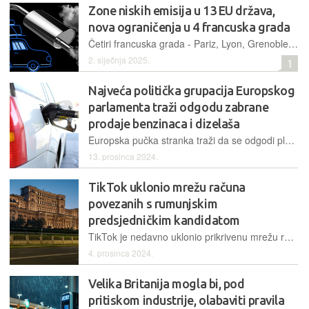
Zone niskih emisija u 13 EU država,
nova ograničenja u 4 francuska grada
Četiri francuska grada - Pariz, Lyon, Grenoble i Montpellier - proširuju svoje zone niskih emisija zabranom prometovanja starijim dizelskim i benzinskim vozilima tijekom radnih dana. Pridružuju se mnogim drugim europskim gradovima...
2. siječnja 2025.
1
Najveća politička grupacija Europskog
parlamenta traži odgodu zabrane
prodaje benzinaca i dizelaša
Europska pučka stranka traži da se odgodi plan prema kojem će 2035. godine u Europskoj uniji na snagu stupiti zabrana registracije novih automobila na fosilna goriva, zbog zaštite radnih mjesta i industrije
13. prosinca 2024.
TikTok uklonio mrežu računa
povezanih s rumunjskim
predsjedničkim kandidatom
TikTok je nedavno uklonio prikrivenu mrežu računa povezanih s rumunjskim predsjedničkim kandidatom Călinom Georgescuom, čiji je uspjeh u prvom krugu predsjedničkih izbora naglasio ulogu društvenih mreža u političkim kampanjama...
4. prosinca 2024.
Velika Britanija mogla bi, pod
pritiskom industrije, olabaviti pravila