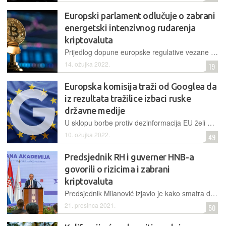
Europski parlament odlučuje o zabrani
energetski intenzivnog rudarenja
kriptovaluta
Prijedlog dopune europske regulative vezane za kriptoimovinu mogao bi zabraniti trgovanje digitalnom imovinom koja ovisi o zahtjevnom procesu "proof of work" i samim time troši mnogo energije
14. ožujka 2022.
19
Europska komisija traži od Googlea da
iz rezultata tražilice izbaci ruske
državne medije
U sklopu borbe protiv dezinformacija EU želi onemogućiti ruske državne medije da se sa svojim objavama nađu među rezultatima pretraživanja weba na Googleu
10. ožujka 2022.
49
Predsjednik RH i guverner HNB-a
govorili o rizicima i zabrani
kriptovaluta
Predsjednik Milanović izjavio je kako smatra da je povlačenje novca u kriptovalute opasno i da bi ih on najradije zabranio. Guverner Vujčić kaže da Milanović nije Elon Musk da može manipulirati tim tržištem
21. prosinca 2021.
50