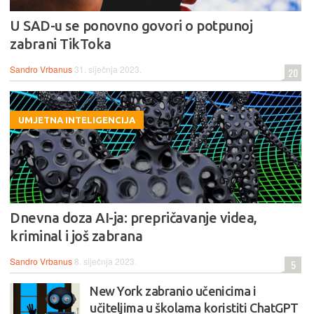
U SAD-u se ponovno govori o potpunoj
zabrani TikToka
Sandro Vrbanus
31. siječnja 2023.
20
UMJETNA INTELIGENCIJA
Dnevna doza AI-ja: prepričavanje videa,
kriminal i još zabrana
Sandro Vrbanus
8. siječnja 2023.
5
New York zabranio učenicima i
učiteljima u školama koristiti ChatGPT