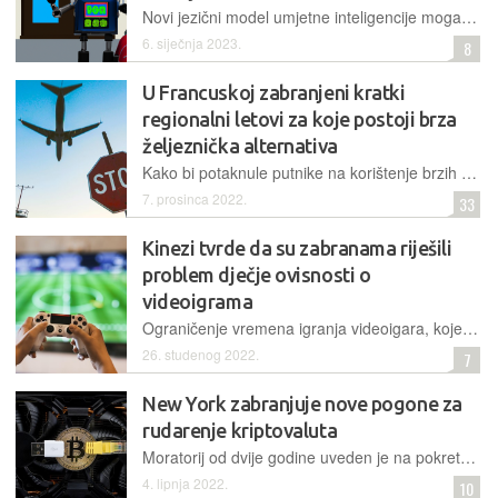
Novi jezični model umjetne inteligencije mogao bi negativno utjecati na proces učenja i širiti dezinformacije, pa mu je ured za obrazovanje u najvećem obrazovnom okrugu SAD-a blokirao pristup
6. siječnja 2023.
8
U Francuskoj zabranjeni kratki
regionalni letovi za koje postoji brza
željeznička alternativa
Kako bi potaknule putnike na korištenje brzih vlakova, francuske vlasti odlučile su zabraniti kratke putničke komercijalne letove, gdje god postoji željeznička veza kraća od 2,5 sata
7. prosinca 2022.
33
Kinezi tvrde da su zabranama riješili
problem dječje ovisnosti o
videoigrama
Ograničenje vremena igranja videoigara, koje je u Kini uvedeno za maloljetnike, rezultiralo je s manje vremena provedenoga u toj aktivnosti, pa su regulatori proglasili uspjeh
26. studenog 2022.
7
New York zabranjuje nove pogone za
rudarenje kriptovaluta
Moratorij od dvije godine uveden je na pokretanje novih kriptorudarskih pogona koji koriste "proof of work" način validacije transakcija, uz jednu iznimku – za one koji koriste obnovljive izvore energije
4. lipnja 2022.
10