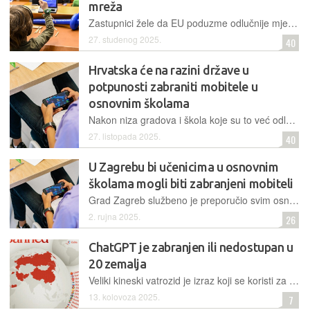
mreža
Zastupnici žele da EU poduzme odlučnije mjere za zaštitu maloljetnika na Internetu, uključujući uvođenje dobne granice od 16 godina i zabranu najštetnijih praksi koje stvaraju ovisnost
27. studenog 2025.
40
Hrvatska će na razini države u
potpunosti zabraniti mobitele u
osnovnim školama
Nakon niza gradova i škola koje su to već odlučile provesti samostalno, napokon bismo i na razini države trebali dobiti propis o zabrani korištenja mobitela za učenike osnovnih škola, čak i tijekom odmora
27. listopada 2025.
40
U Zagrebu bi učenicima u osnovnim
školama mogli biti zabranjeni mobiteli
Grad Zagreb službeno je preporučio svim osnovnim školama uvođenje zabrane korištenja mobitela tijekom boravka učenika u školi, što bi uključivalo i nastavu i odmore
2. rujna 2025.
26
ChatGPT je zabranjen ili nedostupan u
20 zemalja
Veliki kineski vatrozid je izraz koji se koristi za opisivanje infrastrukture kineske vlade za internetsku cenzuru
13. kolovoza 2025.
7