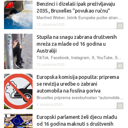
Benzinci i dizelaši ipak preživljavaju
2035., Bruxelles "povukao ručnu"
Manfred Weber, čelnik Europske pučke stranke, potvrdio je za njemački Bild da se odustaje od cilja nulte emisije za nova vozila do 2035. godine. Novi plan predviđa smanjenje emisija za "samo" 90 posto
12. prosinca 2025.
23
Stupila na snagu zabrana društvenih
mreža za mlađe od 16 godina u
Australiji
TikTok, Facebook, Instagram, X, YouTube, Snapchat, Reddit, Twitch, Threads… sve su to stranice kojima svi mlađi od 16 godina u Australiji više ne smiju legalno pristupiti
10. prosinca 2025.
49
Europska komisija popušta: priprema
se revizija uredbe o zabrani
automobila na fosilna goriva
Bruxelles priprema sveobuhvatan "automobilski paket" koji će uključivati tehnološku neutralnost nakon 2035. godine, paralelno uz poticaje za povoljnija električna vozila
4. prosinca 2025.
13
Europski parlament želi djecu mlađu
od 16 godina maknuti s društvenih