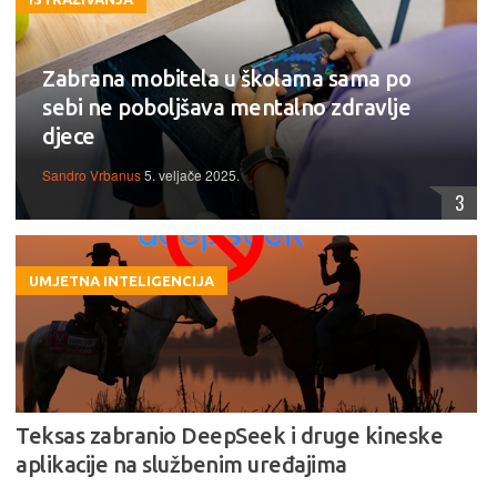
Zabrana mobitela u školama sama po
sebi ne poboljšava mentalno zdravlje
djece
Sandro Vrbanus
5. veljače 2025.
3
UMJETNA INTELIGENCIJA
Teksas zabranio DeepSeek i druge kineske
aplikacije na službenim uređajima