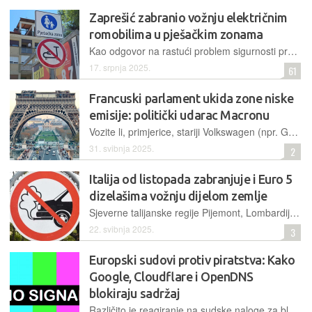
Zaprešić zabranio vožnju električnim
romobilima u pješačkim zonama
Kao odgovor na rastući problem sigurnosti prometovanja takvim vozilima, Grad Zaprešić započeo je s postavljanjem znakova zabrane vožnje električnih romobila u pješačkim zonama
17. srpnja 2025.
61
Francuski parlament ukida zone niske
emisije: politički udarac Macronu
Vozite li, primjerice, stariji Volkswagen (npr. Golf TDI iz 1999. godine koji u Francuskoj spada u kategoriju Crit'Air 3), slobodno planirajte put u Pariz bez straha da ćete trebati narančastu naljepnicu
31. svibnja 2025.
2
Italija od listopada zabranjuje i Euro 5
dizelašima vožnju dijelom zemlje
Sjeverne talijanske regije Pijemont, Lombardija, Emilia Romagna i Veneto od početka listopada uvode povremene i selektivne zabrane vožnje svim dizelskim vozilima ispod eko norme Euro 6
22. svibnja 2025.
3
Europski sudovi protiv piratstva: Kako
Google, Cloudflare i OpenDNS
blokiraju sadržaj
Različito je reagiranje na sudske naloge za blokiranje piratskih sadržaja. Jesu li sudovi počeli mijenjati internet kakav poznajemo?