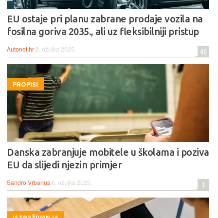
EU ostaje pri planu zabrane prodaje vozila na
fosilna goriva 2035., ali uz fleksibilniji pristup
Autonet.hr
8. ožujka 2025.
46
PROPISI
Danska zabranjuje mobitele u školama i poziva
EU da slijedi njezin primjer
Sandro Vrbanus
6. ožujka 2025.
1
ISTRAŽIVANJA