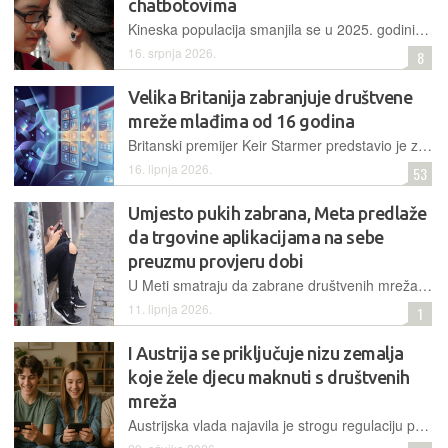
chatbotovima
Kineska populacija smanjila se u 2025. godini četvrtu godinu zaredom, pavši na 1,405 milijardi. Desetljeća rigorozne politike jednog djeteta ostavila su iza sebe društvo koje rapidno stari, a u utrci između hladnih algoritama i toplih ljudskih priča, država je odlučila intervenirati
16. srpnja 2026.
8
Velika Britanija zabranjuje društvene
mreže mlađima od 16 godina
Britanski premijer Keir Starmer predstavio je zabranu kao obračun s velikim tehnološkim tvrtkama koja ide dalje od mjera bilo koje druge zemlje. Cilj je, kako je poručio, "vratiti djeci djetinjstvo"
16. lipnja 2026.
53
Umjesto pukih zabrana, Meta predlaže
da trgovine aplikacijama na sebe
preuzmu provjeru dobi
U Meti smatraju da zabrane društvenih mreža ne funkcioniraju bez jedinstvene provjere dobi, pa pozivaju na uvođenje jedinstvenog sustava na razini operacijskih sustava i trgovina aplikacija
11. lipnja 2026.
1
I Austrija se priključuje nizu zemalja
koje žele djecu maknuti s društvenih
mreža
Austrijska vlada najavila je strogu regulaciju pristupa društvenim mrežama za mlađe od 14 godina, prateći globalni trend zaštite mentalnog zdravlja djece i borbe protiv digitalne ovisnosti