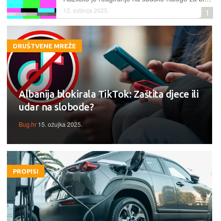
12. svibnja 2025.
1
DRUŠTVENE MREŽE
Albanija blokirala TikTok: Zaštita djece ili
udar na slobode?
Bug.hr
15. ožujka 2025.
PROPISI