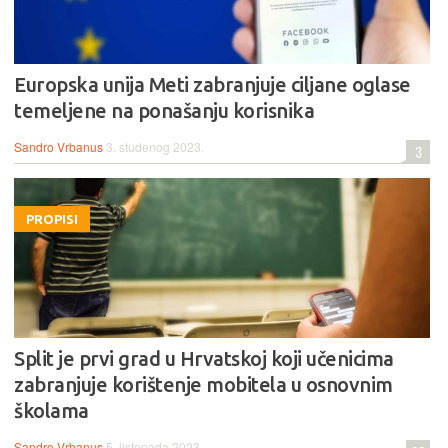
Europska unija Meti zabranjuje ciljane oglase
temeljene na ponašanju korisnika
Sandro Vrbanus
3. studenog 2023.
3
PROPISI
Split je prvi grad u Hrvatskoj koji učenicima
zabranjuje korištenje mobitela u osnovnim
školama
Sandro Vrbanus
5. listopada 2023.