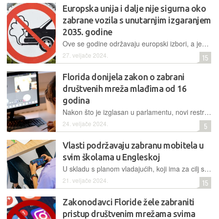
Europska unija i dalje nije sigurna oko
zabrane vozila s unutarnjim izgaranjem
2035. godine
Ove se godine održavaju europski izbori, a jedna od tema kampanje bit će i predloženi prelazak na isključivo nove električne automobile, kao i mogućnost produženja roka za zabranu ICE modela
27. veljače 2024.
15
Florida donijela zakon o zabrani
društvenih mreža mlađima od 16
godina
Nakon što je izglasan u parlamentu, novi restriktivni zakon sada ide na potpis guverneru. No, čak i ako ga on potpiše, to ne znači da će ostati na snazi, budući da je možda i – protuustavan
24. veljače 2024.
5
Vlasti podržavaju zabranu mobitela u
svim školama u Engleskoj
U skladu s planom vladajućih, koji ima za cilj smanjiti ometanje nastave i poboljšati ponašanje učenika u učionicama, najavljeno je da će sve škole imati njihovu podršku pri zabrani korištenja mobitela
21. veljače 2024.
15
Zakonodavci Floride žele zabraniti
pristup društvenim mrežama svima