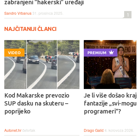
zabranjeni "hakerski" uređaji
Sandro Vrbanus
31. prosinca 2025.
1
NAJČITANIJI ČLANCI
VIDEO
PREMIUM
Kod Makarske prevozio
Je li više došao kraj
SUP dasku na skuteru –
fantazije „svi-mogu-
poprijeko
programeri“?
Autonet.hr
četvrtak
Drago Galić
4. kolovoza 2026.