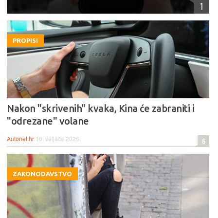
1
PROPISI
Nakon "skrivenih" kvaka, Kina će zabraniti i
"odrezane" volane
Autonet.hr
16. veljače 2026.
6
ZAKONODAVSTVO