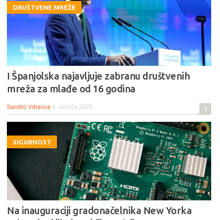
DRUŠTVENE MREŽE
I Španjolska najavljuje zabranu društvenih
mreža za mlađe od 16 godina
Sandro Vrbanus
4. veljače 2026.
7
SIGURNOST
Na inauguraciji gradonačelnika New Yorka