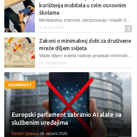
korištenja mobitela u svim osnovnim
školama
Ministarstvo znanosti, obrazovanja i mladih donijelo je novi Pravilnik o kriterijima za izricanje pedagoških mjera, a glavna izmjena odnosi se na zabranu upotrebe mobitela u osnovnim školama
4. ožujka 2026.
5
Zakoni o minimalnoj dobi za društvene
mreže diljem svijeta
Vlade diljem svijeta nastoje propisati minimalnu dob za korištenje društvenih mreža, navodeći zabrinutost za sigurnost na internetu i mentalno zdravlje mladih
25. veljače 2026.
SIGURNOST
Europski parlament zabranio AI alate na
službenim uređajima
Sandro Vrbanus
18. veljače 2026.