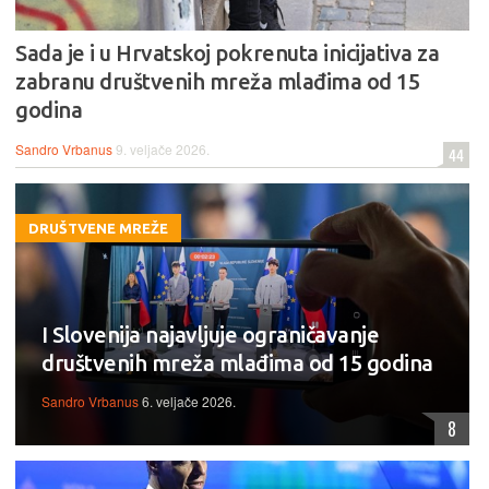
Sada je i u Hrvatskoj pokrenuta inicijativa za
zabranu društvenih mreža mlađima od 15
godina
Sandro Vrbanus
9. veljače 2026.
44
DRUŠTVENE MREŽE
I Slovenija najavljuje ograničavanje
društvenih mreža mlađima od 15 godina
Sandro Vrbanus
6. veljače 2026.
8