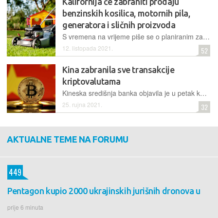
Kalifornija će zabraniti prodaju
benzinskih kosilica, motornih pila,
generatora i sličnih proizvoda
S vremena na vrijeme piše se o planiranim zabranama prodavanja vozila pokretanih fosilnim gorivima, no najava iz Kalifornije prilično je jedinstvena – zabranjuju se maleni motori s unutarnjim izgaranjem
12. listopada 2021.
52
Kina zabranila sve transakcije
kriptovalutama
Kineska središnja banka objavila je u petak kako se u toj zemlji sve transakcije kriptovalutama smatraju ilegalnim financijskim aktivnostima, što je snažno prodrmalo svjetsko tržište
25. rujna 2021.
32
AKTUALNE TEME NA FORUMU
449
Pentagon kupio 2000 ukrajinskih jurišnih dronova u
prije 6 minuta