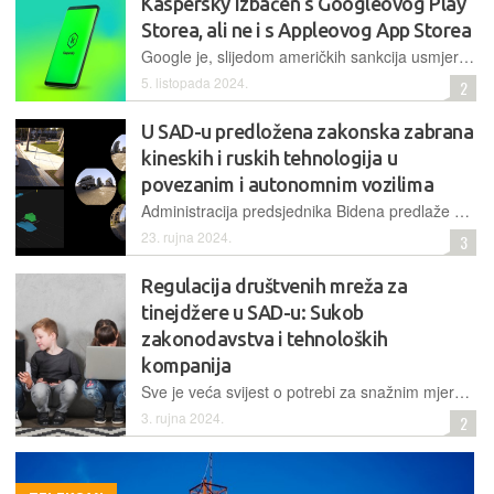
Kaspersky izbačen s Googleovog Play
Storea, ali ne i s Appleovog App Storea
Google je, slijedom američkih sankcija usmjerenih prema ruskoj sigurnosnoj kompaniji, izbacio njihove sigurnosne aplikacije sa svoje trgovine, ali ne samo u SAD-u, već globalno
5. listopada 2024.
2
U SAD-u predložena zakonska zabrana
kineskih i ruskih tehnologija u
povezanim i autonomnim vozilima
Administracija predsjednika Bidena predlaže zabranu softvera i hardvera iz Kine i Rusije u sustavima povezanih vozila (vehicle connectivity system, VCS) i sustavima automatiziranog upravljanja (automated driving system, ADS) za automobile koji se prodaju u Sjedinjenim Američkim Državama.
23. rujna 2024.
3
Regulacija društvenih mreža za
tinejdžere u SAD-u: Sukob
zakonodavstva i tehnoloških
kompanija
Sve je veća svijest o potrebi za snažnim mjerama zaštite maloljetnika u digitalnom dobu. Američki zakonodavci nastoje regulirati korištenje pametnih telefona među tinejdžerima, ali Apple, Google i Meta se protive. I EU priprema svoje detaljno rješenje.
3. rujna 2024.
2