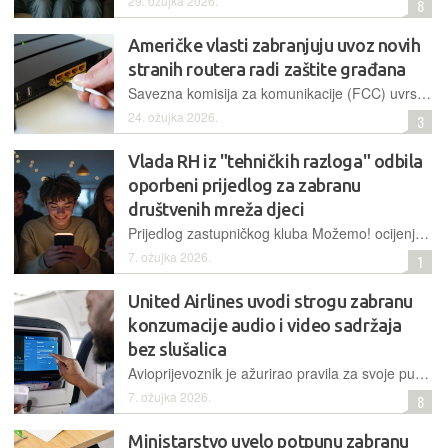
29. ožujka 2026.
8
Američke vlasti zabranjuju uvoz novih
stranih routera radi zaštite građana
Savezna komisija za komunikacije (FCC) uvrstila je sve strane komercijalne routere na popis zabranjene opreme zbog procjene o neprihvatljivom riziku za nacionalnu sigurnost i gospodarstvo
24. ožujka 2026.
3
Vlada RH iz "tehničkih razloga" odbila
oporbeni prijedlog za zabranu
društvenih mreža djeci
Prijedlog zastupničkog kluba Možemo! ocijenjen je nepreciznim i administrativno opterećujućim, pa će umjesto donošenja vlastite zabrane pričekati zajedničko europsko rješenje tog pitanja
7. ožujka 2026.
1
United Airlines uvodi strogu zabranu
konzumacije audio i video sadržaja
bez slušalica
Avioprijevoznik je ažurirao pravila za svoje putnike, prema kojima sada smije ukloniti s leta ili čak trajno zabraniti let putnicima koji odbiju koristiti slušalice za audio sadržaj na letovima
7. ožujka 2026.
8
Ministarstvo uvelo potpunu zabranu