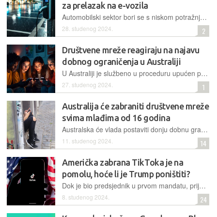
za prelazak na e-vozila
Automobilski sektor bori se s niskom potražnjom, visokim troškovima i nedostatkom punionica, domaći proizvođači upozoravaju na gubitak radnih mjesta, pa vladajući razmatraju nešto fleksibilniji pristup
28. studenog 2024.
2
Društvene mreže reagiraju na najavu
dobnog ograničenja u Australiji
U Australiji je službeno u proceduru upućen prijedlog zakona koji će zabraniti pristup društvenim mrežama svima mlađima od 16 godina. Tehnološke kompanije protive se tome
27. studenog 2024.
1
Australija će zabraniti društvene mreže
svima mlađima od 16 godina
Australska će vlada postaviti donju dobnu granicu za korištenje društvenih mreža. Prijedlog ide u parlament na usvajanje, a odgovornost za primjenu zakona bit će prebačena na same kompanije
11. studenog 2024.
14
Američka zabrana TikToka je na
pomolu, hoće li je Trump poništiti?
Dok je bio predsjednik u prvom mandatu, prijetio je TikToku zabranom. Kad je taj potez povukao aktualni predsjednik, promijenio je stav i najavio da zabrane neće biti. Donald Trump i TikTok – saga se nastavlja
8. studenog 2024.
24