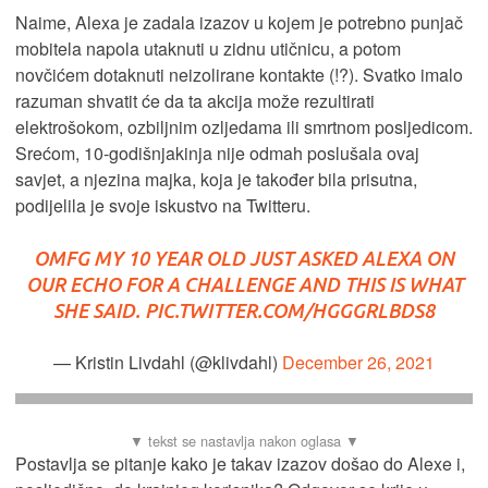
Naime, Alexa je zadala izazov u kojem je potrebno punjač
mobitela napola utaknuti u zidnu utičnicu, a potom
novčićem dotaknuti neizolirane kontakte (!?). Svatko imalo
razuman shvatit će da ta akcija može rezultirati
elektrošokom, ozbiljnim ozljedama ili smrtnom posljedicom.
Srećom, 10-godišnjakinja nije odmah poslušala ovaj
savjet, a njezina majka, koja je također bila prisutna,
podijelila je svoje iskustvo na Twitteru.
OMFG MY 10 YEAR OLD JUST ASKED ALEXA ON
OUR ECHO FOR A CHALLENGE AND THIS IS WHAT
SHE SAID.
PIC.TWITTER.COM/HGGGRLBDS8
— Kristin Livdahl (@klivdahl)
December 26, 2021
Postavlja se pitanje kako je takav izazov došao do Alexe i,