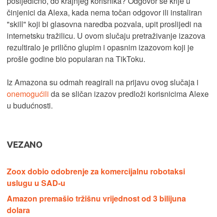
posljedično, do krajnjeg korisnika? Odgovor se krije u
činjenici da Alexa, kada nema točan odgovor ili instaliran
"skill" koji bi glasovna naredba pozvala, upit proslijedi na
internetsku tražilicu. U ovom slučaju pretraživanje izazova
rezultiralo je prilično glupim i opasnim izazovom koji je
prošle godine bio popularan na TikToku.
Iz Amazona su odmah reagirali na prijavu ovog slučaja i
onemogućili
da se sličan izazov predloži korisnicima Alexe
u budućnosti.
VEZANO
Zoox dobio odobrenje za komercijalnu robotaksi
uslugu u SAD-u
Amazon premašio tržišnu vrijednost od 3 bilijuna
dolara