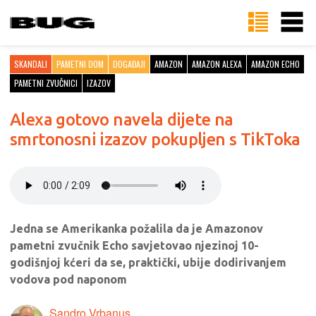
SKANDALI
PAMETNI DOM
DOGAĐAJI
AMAZON
AMAZON ALEXA
AMAZON ECHO
PAMETNI ZVUČNICI
IZAZOV
Alexa gotovo navela dijete na
smrtonosni izazov pokupljen s TikToka
Jedna se Amerikanka požalila da je Amazonov
pametni zvučnik Echo savjetovao njezinoj 10-
godišnjoj kćeri da se, praktički, ubije dodirivanjem
vodova pod naponom
Sandro Vrbanus