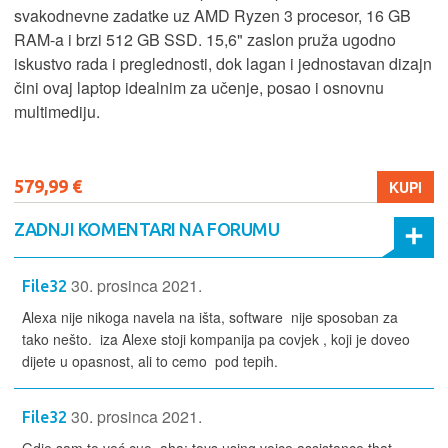
svakodnevne zadatke uz AMD Ryzen 3 procesor, 16 GB
RAM-a i brzi 512 GB SSD. 15,6" zaslon pruža ugodno
iskustvo rada i preglednosti, dok lagan i jednostavan dizajn
čini ovaj laptop idealnim za učenje, posao i osnovnu
multimediju.
579,99 €
KUPI
ZADNJI KOMENTARI NA FORUMU
30. prosinca 2021.
File32
Alexa nije nikoga navela na išta, software nije sposoban za
tako nešto. iza Alexe stoji kompanija pa covjek , koji je doveo
dijete u opasnost, ali to cemo pod tepih.
30. prosinca 2021.
File32