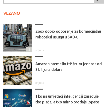
VEZANO
Zoox dobio odobrenje za komercijalnu
robotaksi uslugu u SAD-u
1
srijeda
Amazon premašio tržišnu vrijednost od
3 bilijuna dolara
srijeda
Tko na umjetnoj inteligenciji zarađuje,
tko plaća, a tko mirno prodaje lopate