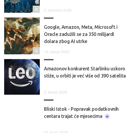
8
2. kolovoza 2026.
Google, Amazon, Meta, Microsoft i
Oracle zadužili se za 350 milijardi
dolara zbog AI utrke
5
13. srpnja 2026.
Amazonov konkurent Starlinku uskoro
stiže, u orbiti je već više od 390 satelita
3. srpnja 2026.
Bliski Istok - Popravak podatkovnih
centara trajat će mjesecima
23. lipnja 2026.