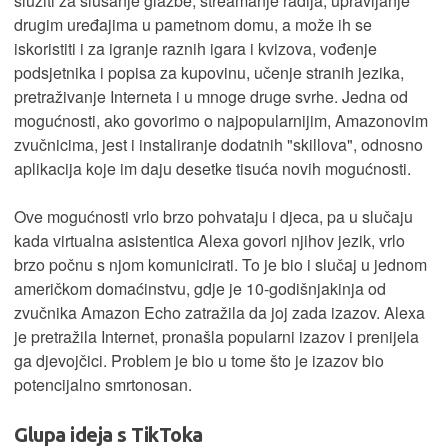
služiti za slušanje glazbe, streamanje radija, upravljanje
drugim uređajima u pametnom domu, a može ih se
iskoristiti i za igranje raznih igara i kvizova, vođenje
podsjetnika i popisa za kupovinu, učenje stranih jezika,
pretraživanje Interneta i u mnoge druge svrhe. Jedna od
mogućnosti, ako govorimo o najpopularnijim, Amazonovim
zvučnicima, jest i instaliranje dodatnih "skillova", odnosno
aplikacija koje im daju desetke tisuća novih mogućnosti.
Ove mogućnosti vrlo brzo pohvataju i djeca, pa u slučaju
kada virtualna asistentica Alexa govori njihov jezik, vrlo
brzo počnu s njom komunicirati. To je bio i slučaj u jednom
američkom domaćinstvu, gdje je 10-godišnjakinja od
zvučnika Amazon Echo zatražila da joj zada izazov. Alexa
je pretražila Internet, pronašla popularni izazov i prenijela
ga djevojčici. Problem je bio u tome što je izazov bio
potencijalno smrtonosan.
Glupa ideja s TikToka