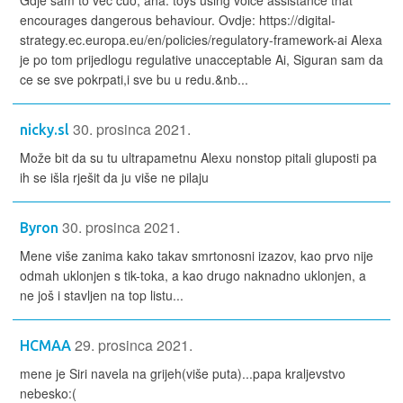
Gdje sam to već cuo, aha: toys using voice assistance that
encourages dangerous behaviour. Ovdje: https://digital-
strategy.ec.europa.eu/en/policies/regulatory-framework-ai Alexa
je po tom prijedlogu regulative unacceptable Ai, Siguran sam da
ce se sve pokrpati,i sve bu u redu.&nb...
30. prosinca 2021.
nicky.sl
Može bit da su tu ultrapametnu Alexu nonstop pitali gluposti pa
ih se išla rješit da ju više ne pilaju
30. prosinca 2021.
Byron
Mene više zanima kako takav smrtonosni izazov, kao prvo nije
odmah uklonjen s tik-toka, a kao drugo naknadno uklonjen, a
ne još i stavljen na top listu...
29. prosinca 2021.
HCMAA
mene je Siri navela na grijeh(više puta)...papa kraljevstvo
nebesko:(