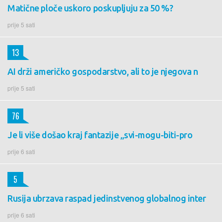
Matične ploče uskoro poskupljuju za 50 %?
prije 5 sati
13
AI drži američko gospodarstvo, ali to je njegova n
prije 5 sati
76
Je li više došao kraj fantazije „svi-mogu-biti-pro
prije 6 sati
5
Rusija ubrzava raspad jedinstvenog globalnog inter
prije 6 sati