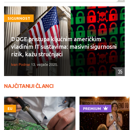
SIGURNOST
DOGE pristupa ključnim američkim
vladinim IT sustavima: masivni sigurnosni
rizik, kažu stručnjaci
Ivan Podnar
13. veljače 2025.
35
NAJČITANIJI ČLANCI
EU
PREMIUM