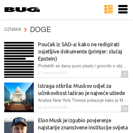
DOGE
OZNAKA
Poučak iz SAD-a: kako ne redigirati
osjetljive dokumente (primjer: slučaj
Epstein)
Proteklih se dana puno pisalo i govorilo o objavljenim velikim količinama sudskih dokumenata i dokaza u slučaju Epstein, pa je u središte rasprave došla i tehnologija 'skrivanja' osjetljivih informacija u digitalnim zapisima
27. prosinca 2025.
7
Istraga otkrila: Muskov odjel za
učinkovitost lažirao je najveće uštede
Analiza New York Timesa pokazuje kako je Muskov Odjel za vladinu učinkovitost (DOGE) lažirao milijarde dolara ušteda, dok su stvarni rezovi pogodili najranjivije, a ukupna potrošnja je porasla
23. prosinca 2025.
13
Elon Musk je izgubio povjerenje
najstarije znanstvene institucije svijeta