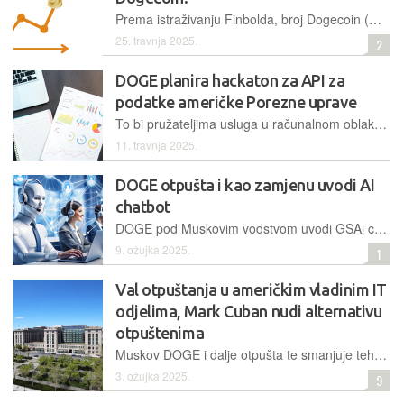
Prema istraživanju Finbolda, broj Dogecoin (DOGE) novčanika s vrijednošću većom od milijun dolara porastao je za 14,33% od 8. do 25. travnja 2025. Ovaj porast koincidira s najavom da će se Elon Musk povući iz Odjela za učinkovitost vlade (D.O.G.E.)
25. travnja 2025.
2
DOGE planira hackaton za API za
podatke američke Porezne uprave
To bi pružateljima usluga u računalnom oblaku olakšalo pristup podacima kao što su imena poreznih obveznika, adrese, brojeve socijalnog osiguranja, porezne prijave i podatke o zaposlenju...
11. travnja 2025.
DOGE otpušta i kao zamjenu uvodi AI
chatbot
DOGE pod Muskovim vodstvom uvodi GSAi chatbot za 1.500 državnih službenika. Sustav obećava povećanje učinkovitosti u pisanju e-pošte i kôda, ali izaziva zabrinutost oko sigurnosti podataka i budućnosti radnih mjesta u javnom sektoru...
9. ožujka 2025.
1
Val otpuštanja u američkim vladinim IT
odjelima, Mark Cuban nudi alternativu
otpuštenima
Muskov DOGE i dalje otpušta te smanjuje tehnološke odjela američke vlade. Agencija 18F, koja je razvijala ključne digitalne usluge, ukinuta je, a 90 zaposlenika dobilo otkaz. Mark Cuban ponudio je financiranje nove konzultantske tvrtke za otpuštene stručnjake, predviđa da će vlada uskoro trebati njihove usluge za rješavanje nastalih IT problema...
3. ožujka 2025.
9