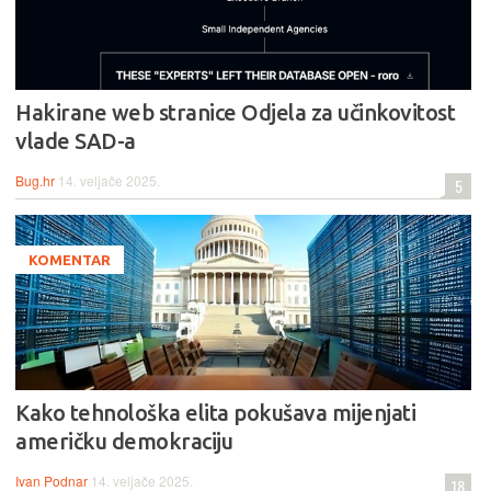
Hakirane web stranice Odjela za učinkovitost
vlade SAD-a
Bug.hr
14. veljače 2025.
5
KOMENTAR
Kako tehnološka elita pokušava mijenjati
američku demokraciju
Ivan Podnar
14. veljače 2025.
18