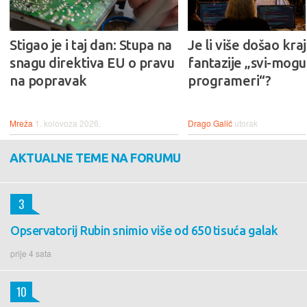
Stigao je i taj dan: Stupa na
Je li više došao kraj
snagu direktiva EU o pravu
fantazije „svi-mogu-
na popravak
programeri“?
Mreža
1. kolovoza 2026.
Drago Galić
utorak
AKTUALNE TEME NA FORUMU
3
Opservatorij Rubin snimio više od 650 tisuća galak
prije 4 sata
10