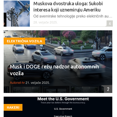
Muskova dvostruka uloga: Sukobi
interesa koji uznemiruju Ameriku
Od svemirske tehnologije preko električnih automobila do neuroznanosti, gotovo da nema područja u kojem Muskove tvrtke ne surađuju ili nisu regulirane od strane vladinih ministarstava i agencija. Kako ih DOGE okupira, tako se čini da se iza kulisa odvija i velika igra moći i prevlasti
28. veljače 2025.
4
ELEKTRIČNA VOZILA
Musk i DOGE režu nadzor autonomnih
vozila
Autonet-hr
21. veljače 2025.
2
HAKERI