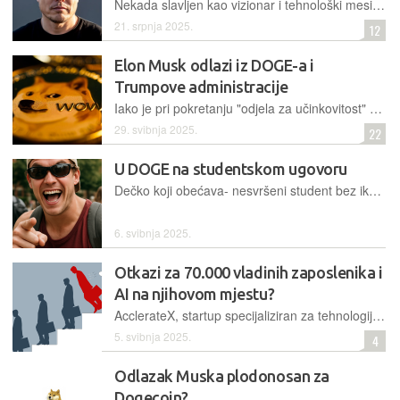
Nekada slavljen kao vizionar i tehnološki mesija, Elon Musk se danas nalazi na udaru znanstvene zajednice: britansko Kraljevsko društvo traži njegovo isključivanje iz svojeg članstva
21. srpnja 2025.
12
Elon Musk odlazi iz DOGE-a i
Trumpove administracije
Iako je pri pokretanju "odjela za učinkovitost" bilo najavljeno da će se Musk njime baviti do sljedeće godine, nakon samo 130 dana potvrđeno je da mu je istekao mandat "posebnog vladinog zaposlenika"
29. svibnja 2025.
22
U DOGE na studentskom ugovoru
Dečko koji obećava- nesvršeni student bez ikakvog iskustva u javnoj upravi je dobio zadatak unutar Muskovog Ureda za vladinu učinkovitost (DOGE) da koristeći umjetnu inteligenciju napiše nova pravila za vladin Odjel za stanovanje i gradski razvoj (HUD)
6. svibnja 2025.
Otkazi za 70.000 vladinih zaposlenika i
AI na njihovom mjestu?
AcclerateX, startup specijaliziran za tehnologije vezane uz državnu upravu i povezan s Palantirom, nudi rješenje koje bi 70.000 vladinih zaposlenika stavilo chatbote
5. svibnja 2025.
4
Odlazak Muska plodonosan za
Dogecoin?