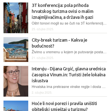
3T konferencija: pola prihoda
hrvatskog turizma ovisi o malim
iznajmljivačima, a država ih gazi
Oštri tonovi mogli su se čuti na 3T konferenciji: oni koji turističku Barcelonu uspoređuju s nama su – komičari
25. ožujka 2025.
City-break turizam - Kakva je
budućnost?
Živimo u vremenu u kojem je putovanje postalo esencijalni dio životnog stila, barem ako je suditi po instagramu i ambicijama mladih ljudi
21. ožujka 2025.
Intervju - Dijana Grgić, glavna urednica
časopisa Vinum.in: Turisti žele lokalna
iskustva
Hrvatska ima prekrasne vinske regije i dosta zanimljivih događanja, a neka od njih ćemo spomenuti i tijekom panela na 3T konferenciji 25. ožujka te otkriti neke “bisere” koje ne bi trebali propustiti
2. ožujka 2025.
Hoće li novi porezi i pravila uništiti
obiteljski smještaj u turizmu?