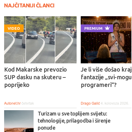
NAJČITANIJI ČLANCI
VIDEO
PREMIUM
Kod Makarske prevozio
Je li više došao kraj
SUP dasku na skuteru –
fantazije „svi-mogu-
poprijeko
programeri“?
Autonet.hr
četvrtak
Drago Galić
4. kolovoza 2026.
Turizam u sve toplijem svijetu:
tehnologije, prilagodba i širenje
ponude