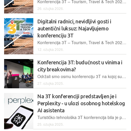
Konferencija 3T – Tourism, Travel & Tech 2026 održava se 2. travnja, a donosi aktualne teme koje povezuju turizam i tehnologiju, s naglaskom na sigurnost, iskustvo i nove trendove
26. ožujka 2026.
Digitalni radnici, nevidljivi gosti i
autentični luksuz: Najavljujemo
konferenciju 3T
Konferencija 3T – Tourism, Travel & Tech 2026 održava se 2. travnja, a donosi aktualne teme koje povezuju turizam i tehnologiju, s naglaskom na sigurnost, iskustvo i nove trendove
12. ožujka 2026.
Konferencija 3T: budućnost u vinima i
city breakovima?
Održali smo osmu konferenciju 3T na kojoj su predstavljeni novi tehnološki trendovi na razmeđi turizma i techa
27. ožujka 2025.
Na 3T konferenciji predstavljen je i
Perplexity - u ulozi osobnog hotelskog
AI asistenta
Turističko-tehnološka 3T konferencija bila je prilika da se upoznamo s alatom koji može promijeniti način rada hotela i uzdići ih na nove razine
25. ožujka 2025.