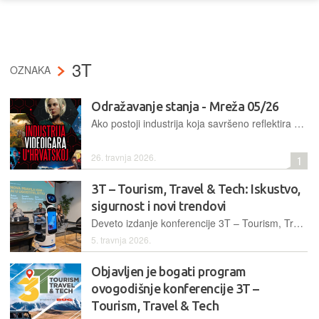
3T
OZNAKA
Odražavanje stanja - Mreža 05/26
Ako postoji industrija koja savršeno reflektira stanje tehnologije danas, onda to više nisu telekomi, ni čipovi, pa čak ni umjetna inteligencija. To su – video igre. Srećom, sve manje se koristi termin „igrice“, nekad je bio jako popularan, i vodio sam rat protiv njega, jer je izrazito glup. Izgleda da je nekako odumro vremenom, pa se na ove jezične obračune i ne trebam vraćati.
26. travnja 2026.
1
3T – Tourism, Travel & Tech: Iskustvo,
sigurnost i novi trendovi
Deveto izdanje konferencije 3T – Tourism, Travel & Tech, u organizaciji Buga i Mreže, održano je na Sveučilištu Algebra Bernays
5. travnja 2026.
Objavljen je bogati program
ovogodišnje konferencije 3T –
Tourism, Travel & Tech