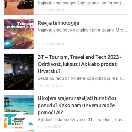
Najavljujemo ovogodišnje izdanje konferencije koja spaja dva najvažnija domaća gospodarska sektora, tehnologiju i turizam. 3T – Tourism, Travel and Tech održava se 20. ožujka u Zagrebu i online
16. veljače 2024.
Revija tehnologije
Najavljujemo novo digitalno i print izdanje Mreže...
16. veljače 2024.
3T – Tourism, Travel and Tech 2023 -
Održivost, luksuz i AI: kako prodati
Hrvatsku?
Šesta po redu 3T konferencija održana je u zagrebačkom kinu Kaptol Boutique Cinema & Bar. Glavne teme ove godine bili su umjetna inteligencija – čiji je eksplozivan rast bio jedan od hitova prošle godine – zatim, održivost i luksuz...
19. travnja 2023.
U kojem smjeru razvijati turističku
ponudu? Kako nam u svemu može
pomoći AI?
Sljedeći tjedan održava se 3T - Tourism, Travel & Tech konferencija. Objavljen je kompletan program tj. satnica, a očekuju vas razna vrlo zanimljiva predavanja
9. ožujka 2023.