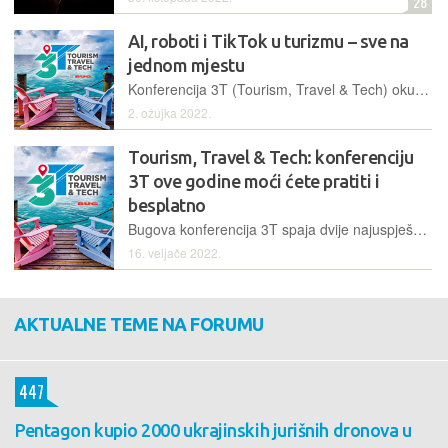
28
AI, roboti i TikTok u turizmu – sve na
jednom mjestu
Konferencija 3T (Tourism, Travel & Tech) okupit će predavače koji će govoriti o prilično raznolikim temama. Zainteresira li vas nešto od toga, na konferenciju možete doći fizički, ali i pratiti je online
2. ožujka 2022.
Tourism, Travel & Tech: konferenciju
3T ove godine moći ćete pratiti i
besplatno
Bugova konferencija 3T spaja dvije najuspješnije hrvatske industrije, turizam i tehnologiju. Ulaznice za ovogodišnje izdanje su u prodaju, a praćenje online bit će omogućeno besplatno
16. veljače 2022.
AKTUALNE TEME NA FORUMU
447
Pentagon kupio 2000 ukrajinskih jurišnih dronova u