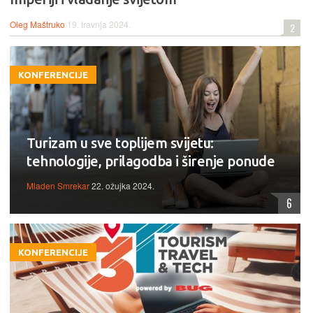
Oleg Maštruko
19. travnja 2024.
2
KONFERENCIJE
Turizam u sve toplijem svijetu:
tehnologije, prilagodba i širenje ponude
Mladen Smrekar
22. ožujka 2024.
6
KONFERENCIJE