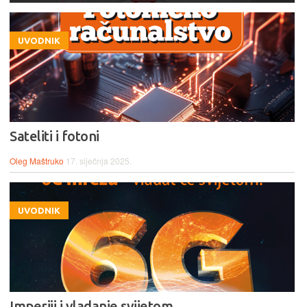
UVODNIK
Sateliti i fotoni
Oleg Maštruko
17. siječnja 2025.
UVODNIK
Imperiji i vladanje svijetom