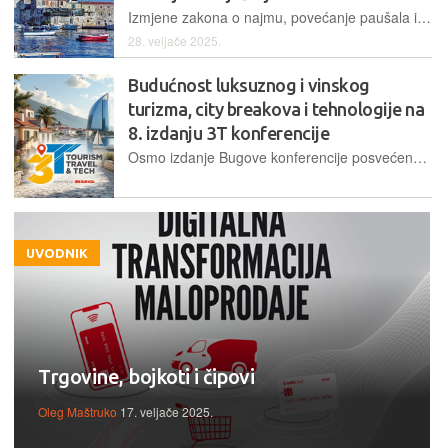
Izmjene zakona o najmu, povećanje paušala i novi porezi prijete malim iznajmljivačima. Predsjednik Udruge iznajmljivača "Rivijera Kaštela" upozorava na moguće posljedice, uključujući rast cijena i pad isplativosti iznajmljivanja
28. veljače 2025.
Budućnost luksuznog i vinskog
turizma, city breakova i tehnologije na
8. izdanju 3T konferencije
Osmo izdanje Bugove konferencije posvećene tehnologiji u području turizma održava se 25. ožujka. Ovog puta događaj će biti organiziran u prostorijama Sveučilišta Algebra Bernays
UVODNIK
Trgovine, bojkoti i čipovi
Oleg Maštruko
17. veljače 2025.