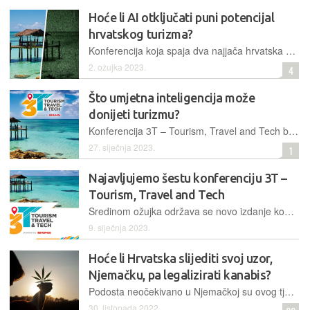
Hoće li AI otključati puni potencijal
hrvatskog turizma?
Konferencija koja spaja dva najjača hrvatska sektora, tehnologiju i turizam, u svojem ovogodišnjem izdanju govorit će o umjetnoj inteligenciji, održivosti i luksuzu, a dovodi i popularne goste
2. ožujka 2023.
4
Što umjetna inteligencija može
donijeti turizmu?
Konferencija 3T – Tourism, Travel and Tech bavit će se, među ostalim, i utjecajem umjetne inteligencije na budućnost turističkog sektora, njezinim prednostima, ali i opasnostima
27. siječnja 2023.
1
Najavljujemo šestu konferenciju 3T –
Tourism, Travel and Tech
Sredinom ožujka održava se novo izdanje konferencije koja spaja dva najjača hrvatska sektora. Mjesta za predavače i partnere još su otvorena, pa se još možete prijaviti s svojom temom ili idejom
9. siječnja 2023.
Hoće li Hrvatska slijediti svoj uzor,
Njemačku, pa legalizirati kanabis?
Podosta neočekivano u Njemačkoj su ovog tjedna najavili potpunu legalizaciju indijske konoplje. O čemu se uopće radi i kakve benefite takva politika donosi, možete saznati iz snimke predavanja Mirele Holy, održanog na našoj 3T - Tourism, Travel & Tech konferenciji
30. listopada 2022.