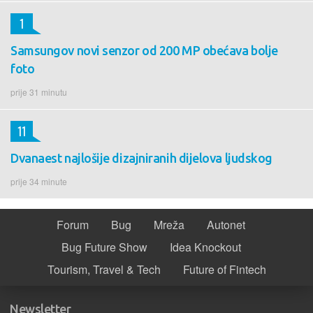
1
Samsungov novi senzor od 200 MP obećava bolje
foto
prije 31 minutu
11
Dvanaest najlošije dizajniranih dijelova ljudskog
prije 34 minute
Forum
Bug
Mreža
Autonet
Bug Future Show
Idea Knockout
Tourism, Travel & Tech
Future of Fintech
Newsletter