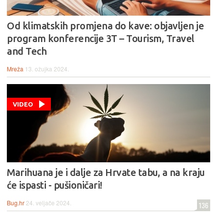
Od klimatskih promjena do kave: objavljen je
program konferencije 3T – Tourism, Travel
and Tech
Mreža
13. ožujka 2024.
VIDEO
Marihuana je i dalje za Hrvate tabu, a na kraju
će ispasti - pušioničari!
Bug.hr
24. veljače 2024.
136