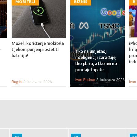
MOBITELI
BIZNIS
B
Može li korištenje mobitela
iPho
-
tijekom punjenja oštetiti
li n
Tko na umjetnoj
bateriju?
prod
inteligenciji zarađuje,
indu
tko plaća, a tko mirno
prodaje lopate
Ivan Podnar
2. kolovoza 2026.
Bug.hr
2. kolovoza 2026.
Ivan