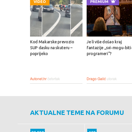
VIDEO
PREMIUM
Kod Makarske prevozio
Je li više došao kraj
SUP dasku na skuteru –
fantazije „svi-mogu-biti
poprijeko
programeri“?
Autonet.hr
četvrtak
Drago Galić
utorak
AKTUALNE TEME NA FORUMU