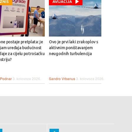
IZNIS
AVIJACIJA
ne postaje pretplata: je
Ovo je prvi laki zrakoplov s
ajam uređaja budućnost
aktivnim poništavanjem
aje za cijelu potrošačku
neugodnih turbulencija
striju?
 Podnar
3. kolovoza 2026.
Sandro Vrbanus
3. kolovoza 2026.