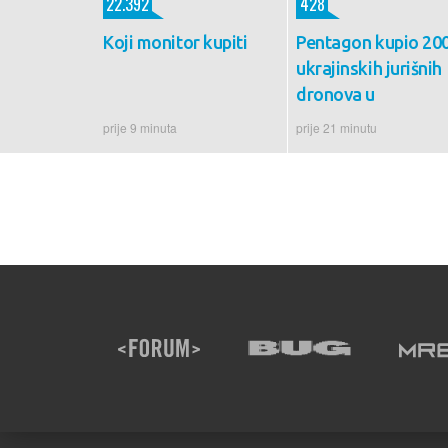
22.392
428
Koji monitor kupiti
Pentagon kupio 20
ukrajinskih jurišnih
dronova u
prije 9 minuta
prije 21 minutu