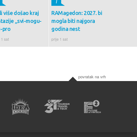
7
li više došao kraj
RAMagedon: 2027. bi
ntazije „svi-mogu-
mogla biti najgora
i-pro
godina nest
e 1 sat
prije 1 sat
povratak na vrh