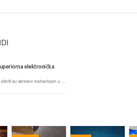
IDI
superiorna elektronička
Znanstvenici sa Sveučilišta Michigan otkrili su skriveni mehanizam u feroelektričnim nitridima, obećavajućoj klasi poluvodiča, koji im omogućuje održavanje stabilnosti dok podržavaju suprotna električna polja. Ovo otkriće moglo bi biti korisno za kvantno računalstvo i energetski učinkovitu elektroniku