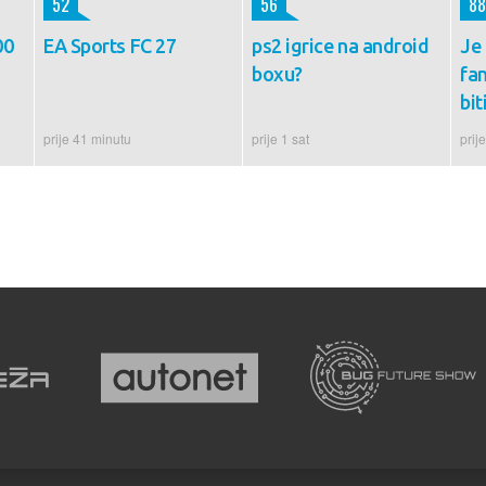
52
56
88
00
EA Sports FC 27
ps2 igrice na android
Je 
boxu?
fa
bit
prije 41 minutu
prije 1 sat
prij