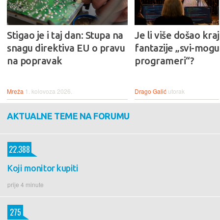
Stigao je i taj dan: Stupa na
Je li više došao kraj
snagu direktiva EU o pravu
fantazije „svi-mogu-
na popravak
programeri“?
Mreža
1. kolovoza 2026.
Drago Galić
utorak
AKTUALNE TEME NA FORUMU
22.388
Koji monitor kupiti
prije 4 minute
275