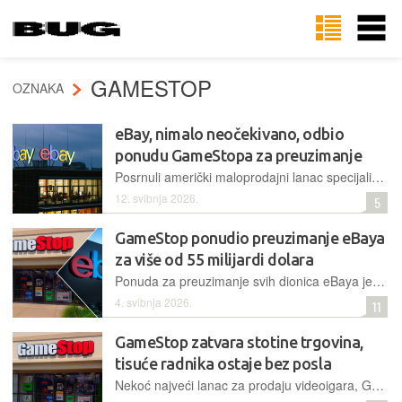
GAMESTOP
OZNAKA
eBay, nimalo neočekivano, odbio
ponudu GameStopa za preuzimanje
Posrnuli američki maloprodajni lanac specijaliziran za videoigre i digitalnu multimediju predlagao je preuzeti daleko veću internetsku platformu, no ponuda je službeno naišla na otpor
12. svibnja 2026.
5
GameStop ponudio preuzimanje eBaya
za više od 55 milijardi dolara
Ponuda za preuzimanje svih dionica eBaya je neobavezujuća, uključuje plaćanje 50% u gotovini i 50% u dionicama, dok se kupac obvezuje drastično srezati operativne troškove servisa za aukcije
4. svibnja 2026.
11
GameStop zatvara stotine trgovina,
tisuće radnika ostaje bez posla
Nekoć najveći lanac za prodaju videoigara, GameStop, započeo je 2026. godinu masovnim zatvaranjem trgovina. Dok se tvrtka okreće novim izvorima zarade, tisuće zaposlenika suočava se s neizvjesnom budućnošću