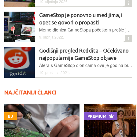
10. siječnja 2026.
7
GameStop je ponovno u medijima, i
opet se govori o propasti
Meme dionica GameStopa početkom prošle je godine vratila s ruba propasti ovu kompaniju, koja je u međuvremenu pokušala revitalizirati poslovanje. No, ponovno stižu negativne vijesti
9. srpnja 2022.
1
Godišnji pregled Reddita – Očekivano
najpopularnije GameStop objave
Afera s GameStop dionicama ove je godina bila izrazito popularna na Redditu, što upravo dokazuje i godišnji pregled platforme
10. prosinca 2021.
NAJČITANIJI ČLANCI
EU
PREMIUM