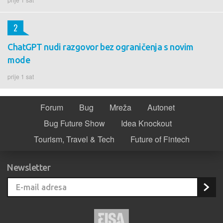
2
ChatGPT nudi razgovor bez ograničenja s novim
mode
prije 1 sat
Forum
Bug
Mreža
Autonet
Bug Future Show
Idea Knockout
Tourism, Travel & Tech
Future of Fintech
Newsletter