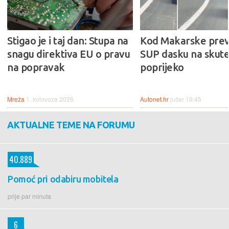
Stigao je i taj dan: Stupa na
Kod Makarske prev
snagu direktiva EU o pravu
SUP dasku na skute
na popravak
poprijeko
Mreža
1. kolovoza 2026.
Autonet.hr
jučer 19:45
AKTUALNE TEME NA FORUMU
40.889
Pomoć pri odabiru mobitela
prije par minuta
6