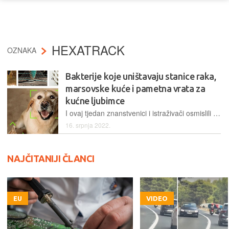
HEXATRACK
OZNAKA
Bakterije koje uništavaju stanice raka,
marsovske kuće i pametna vrata za
kućne ljubimce
I ovaj tjedan znanstvenici i istraživači osmislili su niz rješenjakoja bi nam trebala olakšati život, na Zemlji, ali i u svemiru
16. srpnja 2022.
NAJČITANIJI ČLANCI
EU
VIDEO