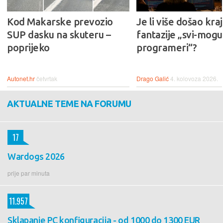
Kod Makarske prevozio
Je li više došao kraj
SUP dasku na skuteru –
fantazije „svi-mogu-
poprijeko
programeri“?
Autonet.hr
četvrtak
Drago Galić
4. kolovoza 2026.
AKTUALNE TEME NA FORUMU
17
Wardogs 2026
prije par minuta
11.957
Sklapanje PC konfiguracija - od 1000 do 1300 EUR