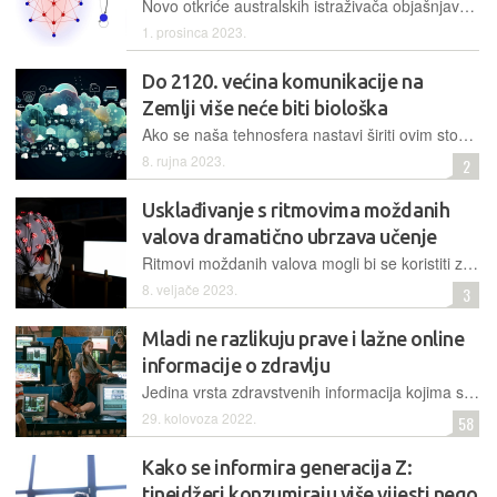
Novo otkriće australskih istraživača objašnjava kako se sadržaj društvenih mreža pojavljuje u našim 'feedovima'
1. prosinca 2023.
Do 2120. većina komunikacije na
Zemlji više neće biti biološka
Ako se naša tehnosfera nastavi širiti ovim stopama, nadmašit će biosferu za manje od jednog stoljeća, upozoravaju astrofizičari koji tragaju za životom u svemiru
8. rujna 2023.
2
Usklađivanje s ritmovima moždanih
valova dramatično ubrzava učenje
Ritmovi moždanih valova mogli bi se koristiti za poboljšanje učenja kod djece koja teško zadržavaju pažnju, ali i za obuku pilota i kirurga
8. veljače 2023.
3
Mladi ne razlikuju prave i lažne online
informacije o zdravlju
Jedina vrsta zdravstvenih informacija kojima se vjeruje znatno manje od istinitih bile su one s clickbait naslovima
29. kolovoza 2022.
58
Kako se informira generacija Z:
tinejdžeri konzumiraju više vijesti nego