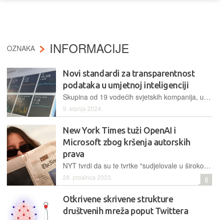
INFORMACIJE
OZNAKA
Novi standardi za transparentnost
podataka u umjetnoj inteligenciji
Skupina od 19 vodećih svjetskih kompanija, uključujući American Express, Humana, IBM, Mastercard, Pfizer i Walmart, udružila je snage kako bi stvorila međuindustrijske standarde za podrijetlo, stvaranje i zakonito korištenje podataka
9. srpnja 2024.
New York Times tuži OpenAI i
Microsoft zbog kršenja autorskih
prava
NYT tvrdi da su te tvrtke "sudjelovale u širokom kopiranju iz mnogih izvora", ali i da su "poseban naglasak" stavile upravo na sadržaj njihovih novina
28. prosinca 2023.
6
Otkrivene skrivene strukture
društvenih mreža poput Twittera