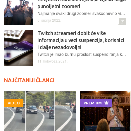
punoljetni zoomeri
Najmanje svaki drugi zoomer svakodnevno vidi vijesti na društvenim mrežama, često s TikToka, a dvije trećine najčešće ih dobiva putem push obavijesti
5. srpnja 2022.
21
Twitch streameri dobit će više
informacija u vezi suspenzija, korisnici
i dalje nezadovoljni
Twitch je imao burnu prošlost suspendiranja korisnika bez davanja konkretnih razloga, zbog čega su mnogi odlučili prijeći na druge streaming platforme
11. kolovoza 2021.
NAJČITANIJI ČLANCI
VIDEO
PREMIUM