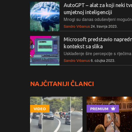
AutoGPT – alat za koji neki tv
umjetnoj inteligenciji
Sandro Vrbanus
24. travnja 2023.
Microsoft predstavio napredni
kontekst sa slika
Sandro Vrbanus
6. ožujka 2023.
NAJČITANIJI ČLANCI
VIDEO
PREMIUM