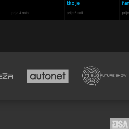
tko je
fa
prije 4 sata
prije 6 sati
prije