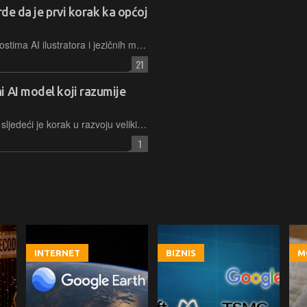
rde da je prvi korak ka općoj
Mnogi su danas oduševljeni mogućnostima AI ilustratora i jezičnih modela, no oni i dalje predstavljaju specijaliziranu umjetnu inteligenciju (AI). Jedan open source alat, pak, daje prve naznake AGI-ja
21
 AI model koji razumije
Usklađenje šire percepcije s riječima sljedeći je korak u razvoju velikih jezičnih modela, i ključan dio stvaranja opće umjetne inteligencije, smatraju u Microsoftu
1
INTERNET
BIZNIS
M