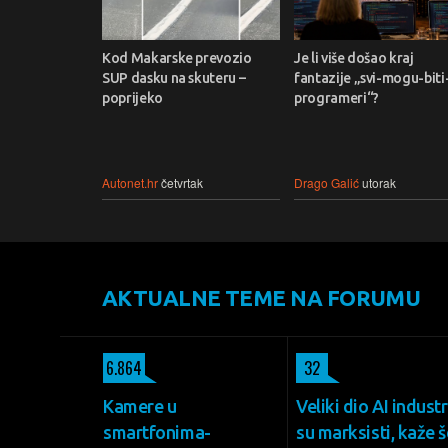
Kod Makarske prevozio
Je li više došao kraj
SUP dasku na skuteru –
fantazije „svi-mogu-biti
poprijeko
programeri“?
Autonet.hr
četvrtak
Drago Galić
utorak
AKTUALNE TEME NA FORUMU
6.864
32
Kamere u
Veliki dio AI industr
smartfonima-
su marksisti, kaže š