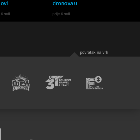
novi
dronova u
 6 sati
prije 6 sati
povratak na vrh