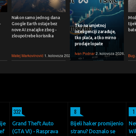
Nakon samo jednog dana
Može
-
Google Earth ostaje bez
tije
Tko na umjetnoj
nove AI značajke zbog -
bate
inteligenciji zarađuje,
zloupotrebe korisnika
tko plaća, a tko mirno
prodaje lopate
Ivan Podnar
2. kolovoza 2026.
Matej Markovinović
1. kolovoza 2026.
Bug.
332
8
1
ije
Grand Theft Auto
Bijeli haker promijenio
Net
ef
(GTA VI) - Rasprava
stranu? Doznalo se
Wil