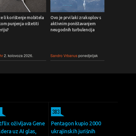
 li korištenje mobitela
Ovo je prvi laki zrakoplov s
kom punjenja oštetiti
aktivnim poništavanjem
riju?
neugodnih turbulencija
hr
2. kolovoza 2026.
Sandro Vrbanus
ponedjeljak
383
flix oživljava Gene
Pentagon kupio 2000
dera uz AI glas,
ukrajinskih jurišnih