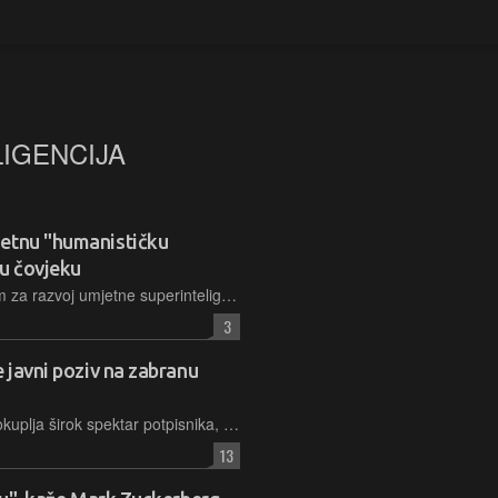
IGENCIJA
jetnu "humanističku
nu čovjeku
Odjel Microsoft AI osnovao je novi tim za razvoj umjetne superinteligencije, koja će biti usmjerena na rješavanje konkretnih problema, ali uvijek podređena ljudima, uz stroga ograničenja i kontrolu
3
e javni poziv na zabranu
Pismo Instituta za budućnost života okuplja širok spektar potpisnika, od tehnoloških lidera do vjerskih vođa, u zahtjevu da se razvoj superinteligentnog AI-ja zaustavi do postizanja konsenzusa o sigurnosti
13