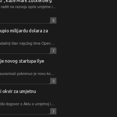
iku", kaže Mark Zuckerberg
Šef Mete okupio je stručnjake koji će raditi na razvoju opće umjetne inteligencije, odnosno "superinteligencije", pa je pokušao javnosti objasniti što bi to zapravo značilo
9
kupio milijardu dolara za
Kompanija SSI, koju je osnovao nekadašnji član najužeg tima OpenAI-ja, već je prikupila pozamašan iznos kapitala, iako još nema nikakav proizvod i zapošljava tek desetak ljudi
7
 je novog startupa Ilye
Nakon odlaska iz OpenAI-ja, njegov suosnivač pokrenuo je novu kompaniju vezanu uz AI. Njezino ime je Safe Superintelligence (SSI) i imat će samo jedan cilj – izradu umjetne superinteligencije na siguran način
3
i okvir za umjetnu
Tijekom prošle noći postignut je politički dogovor o Aktu o umjetnoj inteligenciji, između Vijeća i Parlamenta, predložen u Europskoj komisiji još u travnju 2021. godine
7