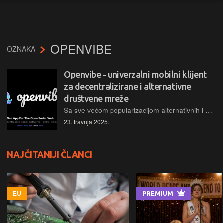
OPENVIBE
OZNAKA
Openvibe - univerzalni mobilni klijent
za decentralizirane i alternativne
društvene mreže
Sa sve većom popularizacijom alternativnih i pretežito decentraliziranih društvenih mreža, sve je teže balansirati između više računa na tim mrežama, a tu u pomoć stiže Openvibe kao predstavnik univerzalnih mobilnih klijenata za mreže kao što su Mastodon ili Bluesky…
23. travnja 2025.
NAJČITANIJI ČLANCI
EU
PREMIUM