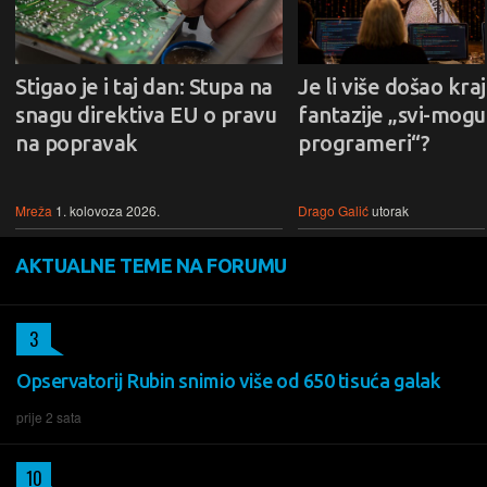
Stigao je i taj dan: Stupa na
Je li više došao kraj
snagu direktiva EU o pravu
fantazije „svi-mogu-
na popravak
programeri“?
Mreža
1. kolovoza 2026.
Drago Galić
utorak
AKTUALNE TEME NA FORUMU
3
Opservatorij Rubin snimio više od 650 tisuća galak
prije 2 sata
10