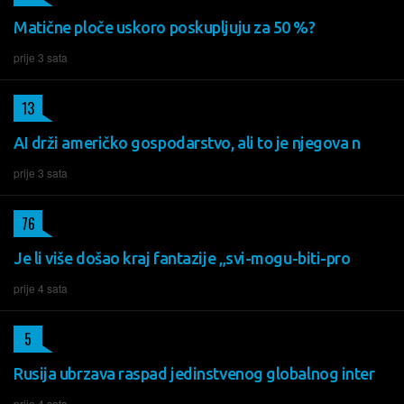
Matične ploče uskoro poskupljuju za 50 %?
prije 3 sata
13
AI drži američko gospodarstvo, ali to je njegova n
prije 3 sata
76
Je li više došao kraj fantazije „svi-mogu-biti-pro
prije 4 sata
5
Rusija ubrzava raspad jedinstvenog globalnog inter
prije 4 sata