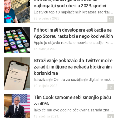
najbogatiji youtuberi u 2023. godini
Ljestvicu top 10 najplaćenijih kreatora sadržaja na YouTubeu još jednom predvodi Jimmy Donaldson, poznatiji kao MrBeast, koji je trenutačno i autor s najvećim brojem pretplatnika na tom servisu
28. prosinca 2023.
10
Prihodi malih developera aplikacija na
App Storeu rastu brže nego kod velikih
Apple je objavio rezultate neovisne studije, koja pokazuje kako su mali developeri generator rasta prometa kod mobilnih aplikacija za iOS, s porastom prihoda od 71% u tri godine
15. svibnja 2023.
Istraživanje pokazalo da Twitter može
zaraditi milijune na nekada blokiranim
korisnicima
Istraživanje Centra za suzbijanje digitalne mržnje (CCDH) procjenjuje da Twitter godišnje može "generirati do 19 milijuna dolara prihoda od oglašavanja" od samo nekoliko korisničkih računa
10. veljače 2023.
2
Tim Cook samome sebi smanjio plaću
za 40%
Iako će mu ove godine očekivana zarada značajno biti smanjena, Cook će i dalje vrlo vjerojatno na svoj račun do kraja 2023. primiti oko 49 milijuna dolara u novcu i dionicama
13. siječnja 2023.
17