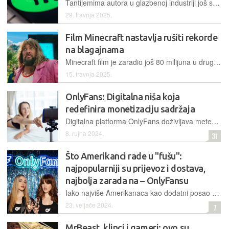
Tantijemima autora u glazbenoj industriji još se nisu približili, ali vrlo brzo napreduju – kreatori koji svoje podcaste plasiraju na Spotify sve više zarađuju i na video formatima
29. travnja 2025.
Film Minecraft nastavlja rušiti rekorde
na blagajnama
Minecraft film je zaradio još 80 milijuna u drugom vikendu prikazivanja, a čini se da je sada dodatno potaknuta i prodaja videoigre
15. travnja 2025.
OnlyFans: Digitalna niša koja
redefinira monetizaciju sadržaja
Digitalna platforma OnlyFans doživljava meteorski uspon i postaje globalni fenomen. Generirani zavidni prihodi privlače nove kreatore, sadržaj odrasle nove fanove, a monetizacija donosi golemi profit tajnovitom vlasniku
8. rujna 2024.
31
Što Amerikanci rade u "fušu":
najpopularniji su prijevoz i dostava,
najbolja zarada na – OnlyFansu
Iako najviše Amerikanaca kao dodatni posao bira dostavu hrane i namirnica ili pak povremeni taksi prijevoz, najviše zarađuju oni koji vlastiti "škakljivi" sadržaj prodaju na platformi za odrasle
23. veljače 2024.
7
MrBeast, klinci i gameri: ovo su