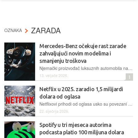
ZARADA
OZNAKA
Mercedes-Benz očekuje rast zarade
zahvaljujući novim modelima i
smanjenju troškova
Njemački proizvođač luksuznih automobila najavljuje značajno poboljšanje zarade u tekućoj godini, unatoč tome što se prodaja i prihodi zadržavaju na razini iz 2025. godine
13. veljače 2026.
1
Netflix u 2025. zaradio 1,5 milijardi
dolara od oglasa
Netflixovi prihodi od oglasa usko su povezani s povećanjem broja korisnika njihovog jeftinijeg pretplatničkog paketa s oglasima koji je dostupan samo na određenim tržištima
22. siječnja 2026.
Spotify u tri mjeseca autorima
podcasta platio 100 milijuna dolara