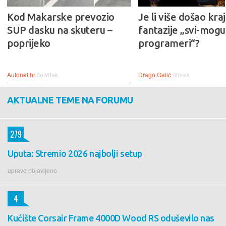
Kod Makarske prevozio
Je li više došao kraj
SUP dasku na skuteru –
fantazije „svi-mogu-
poprijeko
programeri“?
Autonet.hr
četvrtak
Drago Galić
utorak
AKTUALNE TEME NA FORUMU
279
Uputa: Stremio 2026 najbolji setup
upravo objavljeno
4
Kućište Corsair Frame 4000D Wood RS oduševilo nas