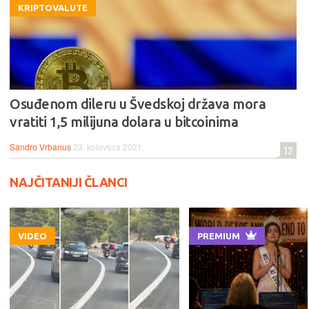
KRIPTOVALUTE
Osuđenom dileru u Švedskoj država mora
vratiti 1,5 milijuna dolara u bitcoinima
Sandro Vrbanus
23. kolovoza 2021.
12
NAJČITANIJI ČLANCI
VIDEO
PREMIUM