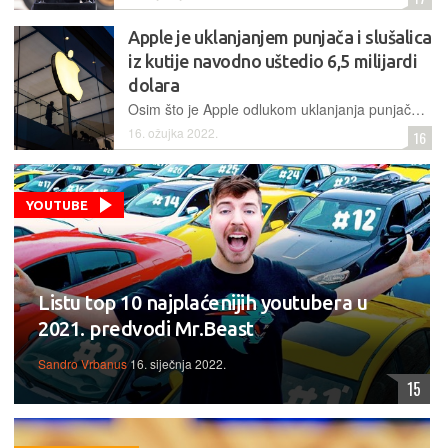
Apple je uklanjanjem punjača i slušalica
iz kutije navodno uštedio 6,5 milijardi
dolara
Osim što je Apple odlukom uklanjanja punjača i slušalica iz kutije smanjio svoju godišnju emisiju ugljika za dva milijuna metričkih tona, čini se da su uspjeli i značajno uštedjeti
16. ožujka 2022.
16
YOUTUBE
Listu top 10 najplaćenijih youtubera u
2021. predvodi Mr.Beast
Sandro Vrbanus
16. siječnja 2022.
15