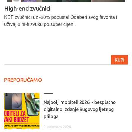
High-end zvučnici
KEF zvučnici uz -20% popusta! Odaberi svog favorita i
uživaj u hi-fi zvuku po super cijeni.
KUPI
PREPORUČAMO
Najbolji mobiteli 2026. - besplatno
digitalno izdanje Bugovog ljetnog
priloga
2. kolovoza 2026.