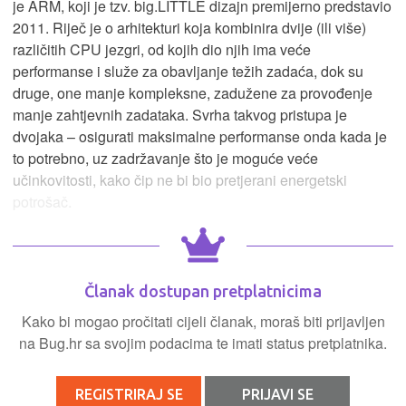
je ARM, koji je tzv. big.LITTLE dizajn premijerno predstavio
2011. Riječ je o arhitekturi koja kombinira dvije (ili više)
različitih CPU jezgri, od kojih dio njih ima veće
performanse i služe za obavljanje težih zadaća, dok su
druge, one manje kompleksne, zadužene za provođenje
manje zahtjevnih zadataka. Svrha takvog pristupa je
dvojaka – osigurati maksimalne performanse onda kada je
to potrebno, uz zadržavanje što je moguće veće
učinkovitosti, kako čip ne bi bio pretjerani energetski
potrošač.
Članak dostupan pretplatnicima
Kako bi mogao pročitati cijeli članak, moraš biti prijavljen
na Bug.hr sa svojim podacima te imati status pretplatnika.
REGISTRIRAJ SE
PRIJAVI SE