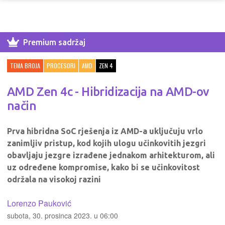
Premium sadržaj
TEMA BROJA
PROCESORI
AMD
ZEN 4
AMD Zen 4c - Hibridizacija na AMD-ov
način
Prva hibridna SoC rješenja iz AMD-a uključuju vrlo
zanimljiv pristup, kod kojih ulogu učinkovitih jezgri
obavljaju jezgre izrađene jednakom arhitekturom, ali
uz određene kompromise, kako bi se učinkovitost
održala na visokoj razini
Lorenzo Pauković
subota, 30. prosinca 2023. u 06:00