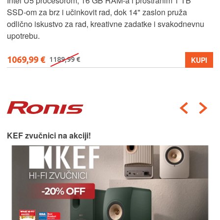
Intel U5 procesorom, 16 GB RAM-a i prostranim 1 TB
SSD‑om za brz i učinkovit rad, dok 14" zaslon pruža
odlično iskustvo za rad, kreativne zadatke i svakodnevnu
upotrebu.
1069,99 €
KUPI
1189,99 €
KEF zvučnici na akciji!