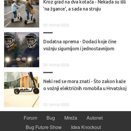
Kroz grad na dva kotača - Nekada su išli
'na žgance', a sada na struju
25. travnja 2026.
Dodatna oprema - Dodaci koje čine
vožnju sigurnijom i jednostavnijom
25. travnja 2026.
Neki red se mora znati - Što zakon kaže
o vožnji električnih romobila u Hrvatskoj
25. travnja 2026.
Forum
Bug
Mreža
Autonet
Bug Future Show
Idea Knockout