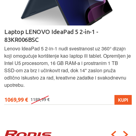
Laptop LENOVO IdeaPad 5 2-in-1 -
83KR006BSC
Lenovo IdeaPad 5 2‑in‑1 nudi svestranost uz 360° dizajn
koji omogućuje korištenje kao laptop ili tablet. Opremljen je
Intel U5 procesorom, 16 GB RAM-a i prostranim 1 TB
SSD‑om za brz i učinkovit rad, dok 14" zaslon pruža
odlično iskustvo za rad, kreativne zadatke i svakodnevnu
upotrebu.
1069,99 €
KUPI
1189,99 €