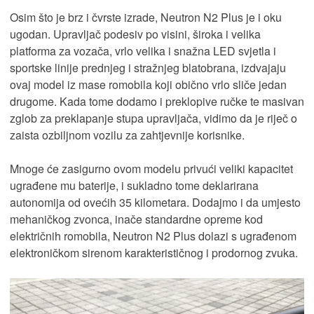
Osim što je brz i čvrste izrade, Neutron N2 Plus je i oku
ugodan. Upravljač podesiv po visini, široka i velika
platforma za vozača, vrlo velika i snažna LED svjetla i
sportske linije prednjeg i stražnjeg blatobrana, izdvajaju
ovaj model iz mase romobila koji obično vrlo sliče jedan
drugome. Kada tome dodamo i preklopive ručke te masivan
zglob za preklapanje stupa upravljača, vidimo da je riječ o
zaista ozbiljnom vozilu za zahtjevnije korisnike.
Mnoge će zasigurno ovom modelu privući veliki kapacitet
ugrađene mu baterije, i sukladno tome deklarirana
autonomija od ovećih 35 kilometara. Dodajmo i da umjesto
mehaničkog zvonca, inače standardne opreme kod
električnih romobila, Neutron N2 Plus dolazi s ugrađenom
elektroničkom sirenom karakterističnog i prodornog zvuka.