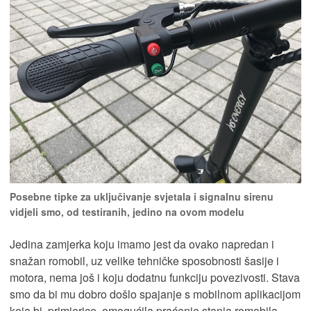
Posebne tipke za uključivanje svjetala i signalnu sirenu
vidjeli smo, od testiranih, jedino na ovom modelu
Jedina zamjerka koju imamo jest da ovako napredan i
snažan romobil, uz velike tehničke sposobnosti šasije i
motora, nema još i koju dodatnu funkciju povezivosti. Stava
smo da bi mu dobro došlo spajanje s mobilnom aplikacijom
koja bi, primjerice, omogućila praćenje stanja romobila,