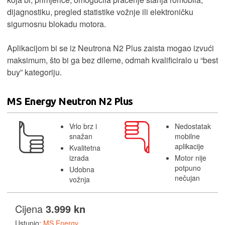
dijagnostiku, pregled statistike vožnje ili elektroničku
sigurnosnu blokadu motora.
Aplikacijom bi se iz Neutrona N2 Plus zaista mogao izvući
maksimum, što bi ga bez dileme, odmah kvalificiralo u “best
buy” kategoriju.
MS Energy Neutron N2 Plus
Vrlo brz i
Nedostatak
snažan
mobilne
aplikacije
Kvalitetna
izrada
Motor nije
potpuno
Udobna
nečujan
vožnja
Cijena
3.999 kn
Ustupio:
MS Energy