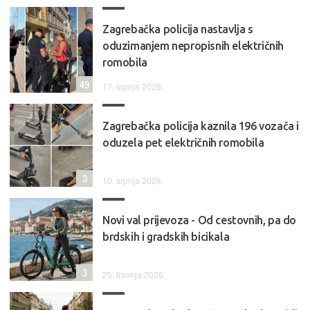
Zagrebačka policija nastavlja s
oduzimanjem nepropisnih električnih
romobila
49
17. srpnja 2026.
Zagrebačka policija kaznila 196 vozača i
oduzela pet električnih romobila
3
10. srpnja 2026.
Novi val prijevoza - Od cestovnih, pa do
brdskih i gradskih bicikala
3
25. travnja 2026.