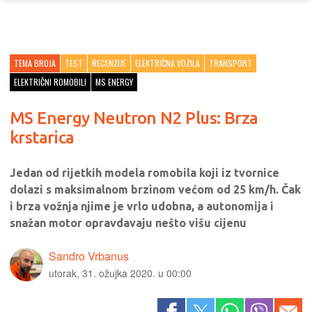
TEMA BROJA
TEST
RECENZIJE
ELEKTRIČNA VOZILA
TRANSPORT
ELEKTRIČNI ROMOBILI
MS ENERGY
MS Energy Neutron N2 Plus: Brza
krstarica
Jedan od rijetkih modela romobila koji iz tvornice
dolazi s maksimalnom brzinom većom od 25 km/h. Čak
i brza vožnja njime je vrlo udobna, a autonomija i
snažan motor opravdavaju nešto višu cijenu
Sandro Vrbanus
utorak, 31. ožujka 2020. u 00:00