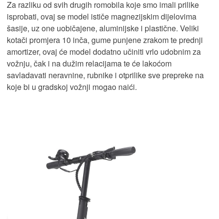
Za razliku od svih drugih romobila koje smo imali prilike
isprobati, ovaj se model ističe magnezijskim dijelovima
šasije, uz one uobičajene, aluminijske i plastične. Veliki
kotači promjera 10 inča, gume punjene zrakom te prednji
amortizer, ovaj će model dodatno učiniti vrlo udobnim za
vožnju, čak i na dužim relacijama te će lakoćom
savladavati neravnine, rubnike i otprilike sve prepreke na
koje bi u gradskoj vožnji mogao naići.