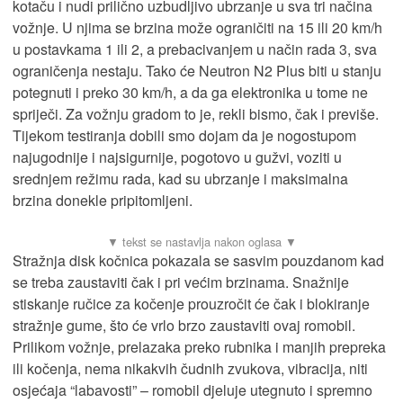
kotaču i nudi prilično uzbudljivo ubrzanje u sva tri načina
vožnje. U njima se brzina može ograničiti na 15 ili 20 km/h
u postavkama 1 ili 2, a prebacivanjem u način rada 3, sva
ograničenja nestaju. Tako će Neutron N2 Plus biti u stanju
potegnuti i preko 30 km/h, a da ga elektronika u tome ne
spriječi. Za vožnju gradom to je, rekli bismo, čak i previše.
Tijekom testiranja dobili smo dojam da je nogostupom
najugodnije i najsigurnije, pogotovo u gužvi, voziti u
srednjem režimu rada, kad su ubrzanje i maksimalna
brzina donekle pripitomljeni.
Stražnja disk kočnica pokazala se sasvim pouzdanom kad
se treba zaustaviti čak i pri većim brzinama. Snažnije
stiskanje ručice za kočenje prouzročit će čak i blokiranje
stražnje gume, što će vrlo brzo zaustaviti ovaj romobil.
Prilikom vožnje, prelazaka preko rubnika i manjih prepreka
ili kočenja, nema nikakvih čudnih zvukova, vibracija, niti
osjećaja “labavosti” – romobil djeluje utegnuto i spremno