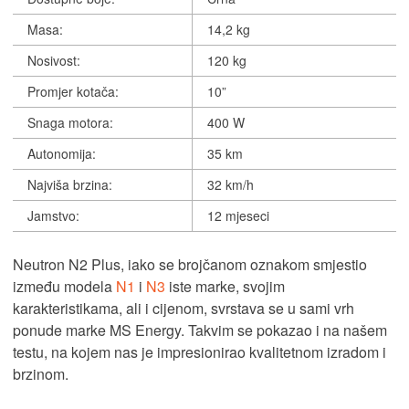
Masa:
14,2 kg
Nosivost:
120 kg
Promjer kotača:
10”
Snaga motora:
400 W
Autonomija:
35 km
Najviša brzina:
32 km/h
Jamstvo:
12 mjeseci
Neutron N2 Plus, iako se brojčanom oznakom smjestio
između modela
N1
i
N3
iste marke, svojim
karakteristikama, ali i cijenom, svrstava se u sami vrh
ponude marke MS Energy. Takvim se pokazao i na našem
testu, na kojem nas je impresionirao kvalitetnom izradom i
brzinom.