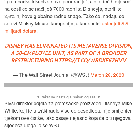
i potrošačka iskustva nove generacije", a sljedećih mjeseci
na cesti će se naći još 7000 radnika Disneyja, otprilike
3,6% njihove globalne radne snage. Tako će, nadaju se
šefovi Mickey Mouse kompanije, u konačnici
uštedjeti 5,5
milijardi dolara
.
DISNEY HAS ELIMINATED ITS METAVERSE DIVISION,
A 50-EMPLOYEE UNIT, AS PART OF A BROADER
RESTRUCTURING
HTTPS://T.CO/WRDXE6ZHVV
— The Wall Street Journal (@WSJ)
March 28, 2023
Bivši direktor odjela za potrošačke proizvode Disneya Mike
White, koji je u tvrtki radio više od desetljeća, nije smijenjen
tijekom ove čistke, iako ostaje nejasno koja će biti njegova
sljedeća uloga, piše WSJ.