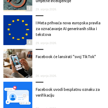
umjetne inteligencije
7
29. srpnja 2026.
I Meta prihvaća nova europska pravila
za označavanje AI generiranih slika i
tekstova
4
29. srpnja 2026.
Facebook će lansirati "svoj TikTok"
26. srpnja 2026.
Facebook uvodi besplatnu oznaku za
verifikaciju