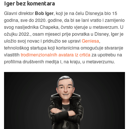
Iger bez komentara
Glavni direktor
Bob Iger
, koji je na čelu Disneyja bio 15
godina, sve do 2020. godine, da bi se lani vratio i zamijenio
svog nasljednika Chapeka, čvrsto vjeruje u metaverzum. U
ožujku 2022., osam mjeseci prije povratka u Disney, Iger je
uložio svoj novac i pridružio se upravi
Geniesa
,
tehnološkog startupa koji korisnicima omogućuje stvaranje
vlastitih
trodimenzionalnih avatara iz crtića
za upotrebu na
profilima društvenih medija i, na kraju, u metaverzumu.