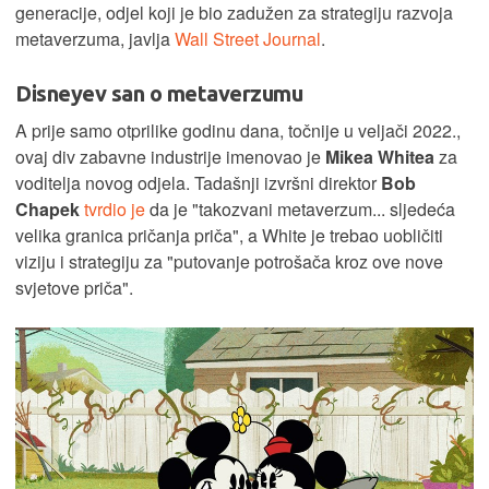
generacije, odjel koji je bio zadužen za strategiju razvoja
metaverzuma, javlja
Wall Street Journal
.
Disneyev san o metaverzumu
A prije samo otprilike godinu dana, točnije u veljači 2022.,
ovaj div zabavne industrije imenovao je
Mikea Whitea
za
voditelja novog odjela. Tadašnji izvršni direktor
Bob
Chapek
tvrdio je
da je "takozvani metaverzum... sljedeća
velika granica pričanja priča", a White je trebao uobličiti
viziju i strategiju za "putovanje potrošača kroz ove nove
svjetove priča".