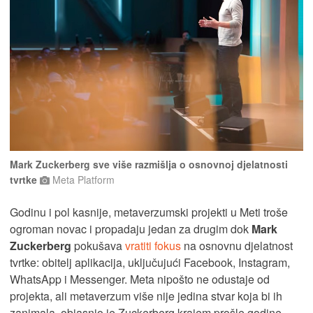
Mark Zuckerberg sve više razmišlja o osnovnoj djelatnosti
tvrtke
Meta Platform
Godinu i pol kasnije, metaverzumski projekti u Meti troše
ogroman novac i propadaju jedan za drugim dok
Mark
Zuckerberg
pokušava
vratiti fokus
na osnovnu djelatnost
tvrtke: obitelj aplikacija, uključujući Facebook, Instagram,
WhatsApp i Messenger. Meta nipošto ne odustaje od
projekta, ali metaverzum više nije jedina stvar koja bi ih
zanimala, objasnio je Zuckerberg krajem prošle godine.