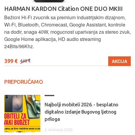
HARMAN KARDON Citation ONE DUO MKIII
Bežicni Hi-Fi zvucnik sa premium industrijskim dizajnom,
Wi-Fi, Bluetooth, Chromecast, Google Assistant, kontrole
na dodir, snaga 40W, mogucnost uparivanja za stereo zvuk,
Google Home aplikacija, HD audio streaming
24Bits/96Khz.
399 €
AKCIJA
448 €
PREPORUČAMO
Najbolji mobiteli 2026. - besplatno
digitalno izdanje Bugovog ljetnog
priloga
2. kolovoza 2026.