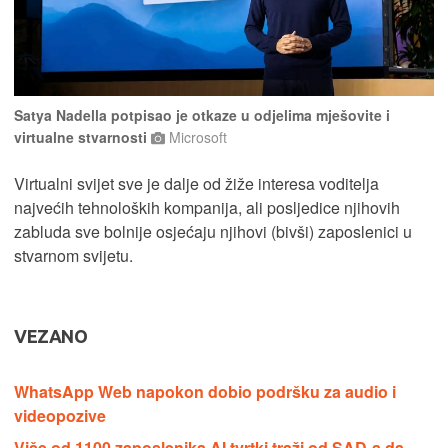
Satya Nadella potpisao je otkaze u odjelima mješovite i
virtualne stvarnosti
Microsoft
Virtualni svijet sve je dalje od žiže interesa voditelja
najvećih tehnoloških kompanija, ali posljedice njihovih
zabluda sve bolnije osjećaju njihovi (bivši) zaposlenici u
stvarnom svijetu.
VEZANO
WhatsApp Web napokon dobio podršku za audio i
videopozive
Više od 1100 zaposlenika AI tvrtki traži od SAD-a da