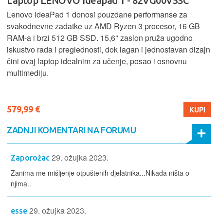
Laptop LENOVO Ideapad 1 - 82VG00V5SC
Lenovo IdeaPad 1 donosi pouzdane performanse za
svakodnevne zadatke uz AMD Ryzen 3 procesor, 16 GB
RAM-a i brzi 512 GB SSD. 15,6" zaslon pruža ugodno
iskustvo rada i preglednosti, dok lagan i jednostavan dizajn
čini ovaj laptop idealnim za učenje, posao i osnovnu
multimediju.
579,99 €
KUPI
ZADNJI KOMENTARI NA FORUMU
29. ožujka 2023.
Zaporožac
Zanima me mišljenje otpuštenih djelatnika...Nikada ništa o
njima..
29. ožujka 2023.
esse