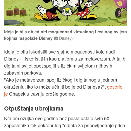
Ideja je bila objediniti mogućnosti virtualnog i realnog svijeta
kojima raspolaže Disney
Disney+
Ideja je bila iskoristiti sve sjajne mogućnosti koje nudi
Disney+ i iskoristiti ih kao platformu za metaverzum. A taj bi
digitalni svijet opet spojili s fizičkim svijetom njihovih
zabavnih parkova.
"Ako je metaverzum spoj fizičkog i digitalnog u jednom
okruženju, tko to može učiniti bolje od Disneya?",
govorio
je
Chapek u travnju prošle godine.
Otpuštanja u brojkama
Krajem ožujka ove godine bez posla ostaje svih 50
zaposlenika tek pokrenutog "odjela za pripovijedanje priča