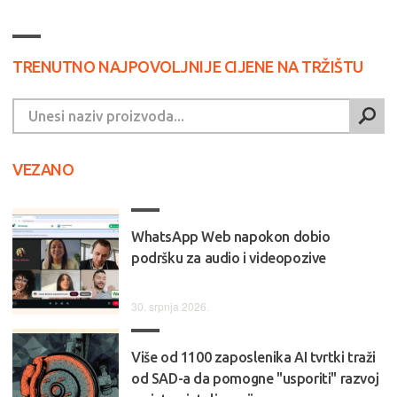
TRENUTNO NAJPOVOLJNIJE CIJENE NA TRŽIŠTU
VEZANO
WhatsApp Web napokon dobio
podršku za audio i videopozive
30. srpnja 2026.
Više od 1100 zaposlenika AI tvrtki traži
od SAD-a da pomogne "usporiti" razvoj