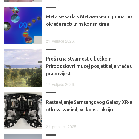
Meta se sada s Metaverseom primarno
okreće mobilnim korisnicima
1
21. veljače 2026.
Proširena stvarnost u bečkom
Prirodoslovni muzej posjetitelje vraća u
prapovijest
17. veljače 2026.
Rastavljanje Samsungovog Galaxy XR-a
otkriva zanimljivu konstrukciju
21. prosinca 2025.