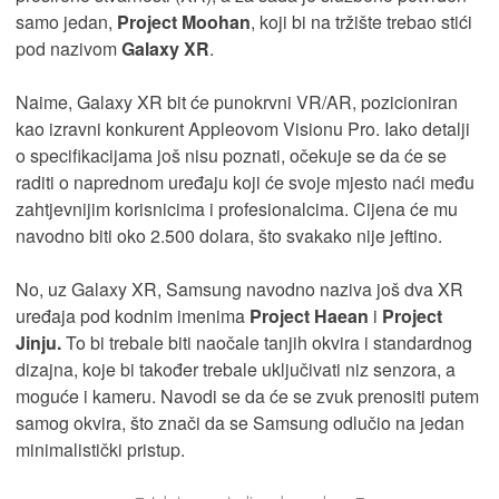
samo jedan,
Project Moohan
, koji bi na tržište trebao stići
pod nazivom
Galaxy XR
.
Naime, Galaxy XR bit će punokrvni VR/AR, pozicioniran
kao izravni konkurent Appleovom Visionu Pro. Iako detalji
o specifikacijama još nisu poznati, očekuje se da će se
raditi o naprednom uređaju koji će svoje mjesto naći među
zahtjevnijim korisnicima i profesionalcima. Cijena će mu
navodno biti oko 2.500 dolara, što svakako nije jeftino.
No, uz Galaxy XR, Samsung navodno naziva još dva XR
uređaja pod kodnim imenima
Project Haean
i
Project
Jinju.
To bi trebale biti naočale tanjih okvira i standardnog
dizajna, koje bi također trebale uključivati niz senzora, a
moguće i kameru. Navodi se da će se zvuk prenositi putem
samog okvira, što znači da se Samsung odlučio na jedan
minimalistički pristup.