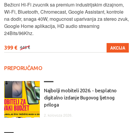
Bežicni Hi-Fi zvucnik sa premium industrijskim dizajnom,
Wi-Fi, Bluetooth, Chromecast, Google Assistant, kontrole
na dodir, snaga 40W, mogucnost uparivanja za stereo zvuk,
Google Home aplikacija, HD audio streaming
24Bits/96Khz.
399 €
AKCIJA
448 €
PREPORUČAMO
Najbolji mobiteli 2026. - besplatno
digitalno izdanje Bugovog ljetnog
priloga
2. kolovoza 2026.