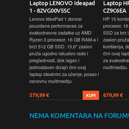
IdeaPad
Laptop LENOVO Ideapad
Laptop HP
SC
1 - 82VG00V5SC
CZ9C6EA
 3 s Ryzen 5
Lenovo IdeaPad 1 donosi
HP 15 komb
RAM-a nudi
pouzdane performanse za
procesor, 1
še aplikacija
svakodnevne zadatke uz AMD
SSD za brz i 
 moderan
Ryzen 3 procesor, 16 GB RAM-a i
zaslon pruž
D
brzi 512 GB SSD. 15,6" zaslon
korištenja, 
up podacima,
pruža ugodno iskustvo rada i
čini ovaj la
izbor za
preglednosti, dok lagan i
za svakodnev
kuće i
jednostavan dizajn čini ovaj
multimediju.
e.
laptop idealnim za učenje, posao i
osnovnu multimediju.
579,99 €
679,99 €
KUPI
KUPI
NEMA KOMENTARA NA FORUM