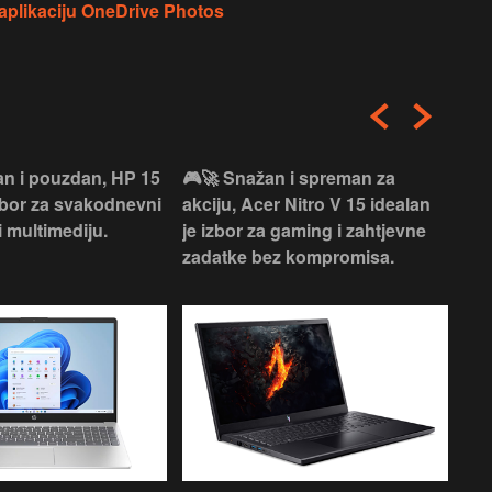
 aplikaciju OneDrive Photos
an i pouzdan, HP 15
🎮🚀 Snažan i spreman za
🎯⚡
izbor za svakodnevni
akciju, Acer Nitro V 15 idealan
Len
i multimediju.
je izbor za gaming i zahtjevne
vrh
zadatke bez kompromisa.
pro
rad