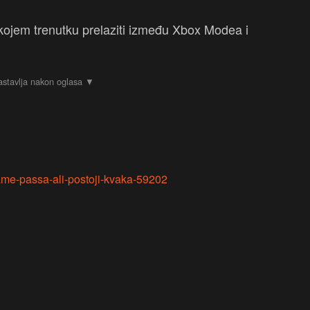
kojem trenutku prelaziti između Xbox Modea i
game-passa-ali-postoji-kvaka-59202