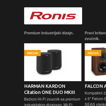
iji!
Premium industrijski dizajn.
Pravi britan
zvučnik.
AKCIJA
AKCIJA
HARMAN KARDON
FALCON 
Citation ONE DUO MKIII
 elegantnog
Kompaktni 2-
vuka za
s 5" Falcon 
Bežicni Hi-Fi zvucnik sa premium
.
SEAS visok
industrijskim dizajnom, Wi-Fi,