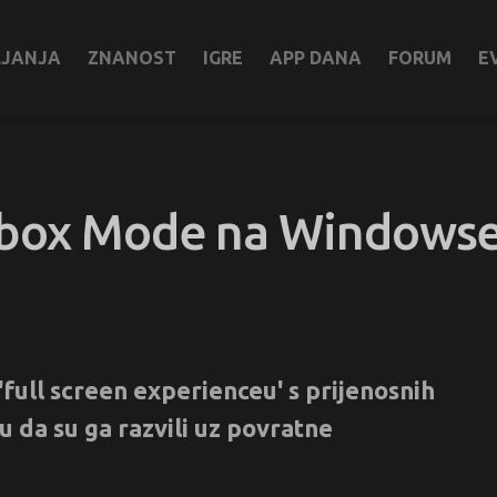
LJANJA
ZNANOST
IGRE
APP DANA
FORUM
E
Xbox Mode na Windowse
full screen experienceu' s prijenosnih
u da su ga razvili uz povratne