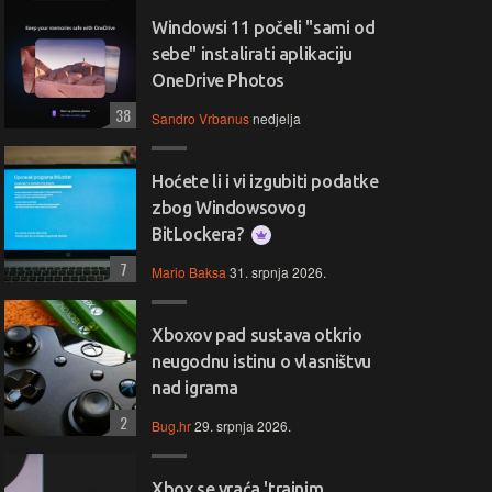
Windowsi 11 počeli "sami od
sebe" instalirati aplikaciju
OneDrive Photos
38
Sandro Vrbanus
nedjelja
Hoćete li i vi izgubiti podatke
zbog Windowsovog
BitLockera?
7
Mario Baksa
31. srpnja 2026.
Xboxov pad sustava otkrio
neugodnu istinu o vlasništvu
nad igrama
2
Bug.hr
29. srpnja 2026.
Xbox se vraća 'trajnim