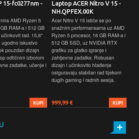
 15-fc0277nm -
Laptop ACER Nitro V 15 -
La
NH.QPFEX.00K
Sl
inira AMD Ryzen 5
Acer Nitro V 15 ističe se po
Len
6 GB RAM-a i 512 GB
snažnim performansama uz AMD
Ryz
učinkovit rad. 15,6"
Ryzen 5 procesor, 16 GB RAM-a i
TB 
a ugodno iskustvo
512 GB SSD, uz NVIDIA RTX
dov
dok pouzdan dizajn
grafiku za glatko igranje i
pru
ptop odličnim izborom
zahtjevne zadatke. Robusan
dok
ne zadatke, učenje i
dizajn i učinkovito hlađenje
mul
osiguravaju stabilan rad tijekom
pro
dugih gaming i radnih sesija.
999,99 €
699
KUPI
KUPI
U