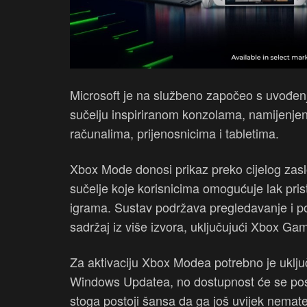
Microsoft je na službeno započeo s uvođe
sučelju inspiriranom konzolama, namijenje
računalima, prijenosnicima i tabletima.
Xbox Mode donosi prikaz preko cijelog zasl
sučelje koje korisnicima omogućuje lak prist
igrama. Sustav podržava pregledavanje i po
sadržaj iz više izvora, uključujući Xbox Gam
Za aktivaciju Xbox Modea potrebno je uključi
Windows Updatea, no dostupnost će se postu
stoga postoji šansa da ga još uvijek nemat