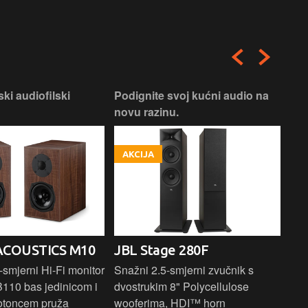
ski audiofilski
Podignite svoj kućni audio na
Nas
novu razinu.
Box
AKCIJA
A
ACOUSTICS M10
JBL Stage 280F
PR
E
smjerni Hi-Fi monitor
Snažni 2.5-smjerni zvučnik s
B110 bas jedinicom i
dvostrukim 8" Polycellulose
Kom
otoncem pruža
wooferima, HDI™ horn
zvu