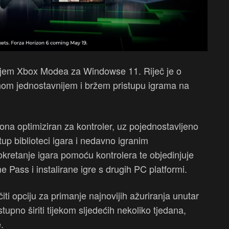
njem Xbox Modea za Windowse 11. Riječ je o
nom jednostavnijem i bržem pristupu igrama na
ona optimiziran za kontroler, uz pojednostavljeno
up biblioteci igara i nedavno igranim
kretanje igara pomoću kontrolera te objedinjuje
e Pass i instalirane igre s drugih PC platformi.
ti opciju za primanje najnovijih ažuriranja unutar
pno širiti tijekom sljedećih nekoliko tjedana,
e.