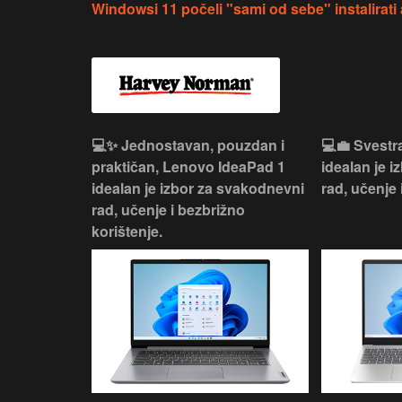
Windowsi 11 počeli "sami od sebe" instalirati
n, Lenovo
💻✨ Jednostavan, pouzdan i
💻💼 Svestr
si odličan
praktičan, Lenovo IdeaPad 1
idealan je 
nosti za
idealan je izbor za svakodnevni
rad, učenje 
rad, učenje i bezbrižno
korištenje.