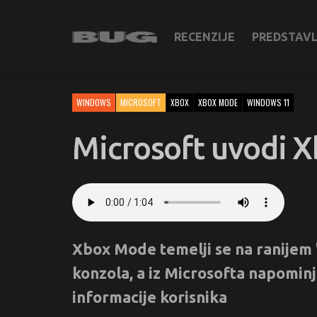
RECENZIJE
PREDSTAV
WINDOWS
MICROSOFT
XBOX
XBOX MODE
WINDOWS 11
Microsoft uvodi 
Xbox Mode temelji se na ranijem '
konzola, a iz Microsofta napominj
informacije korisnika