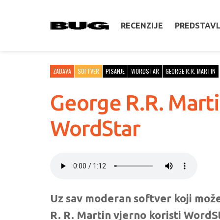
RECENZIJE
PREDSTAV
ZABAVA
SOFTVER
PISANJE
WORDSTAR
GEORGE R.R. MARTIN
George R.R. Martin
WordStar
Uz sav moderan softver koji može
R. R. Martin vjerno koristi WordSt