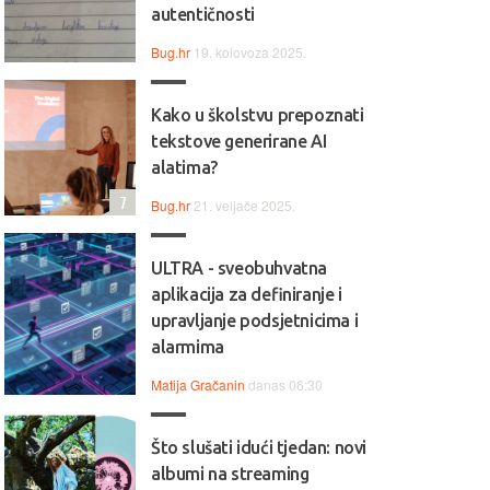
autentičnosti
Bug.hr
19. kolovoza 2025.
Kako u školstvu prepoznati
tekstove generirane AI
alatima?
7
Bug.hr
21. veljače 2025.
ULTRA - sveobuhvatna
aplikacija za definiranje i
upravljanje podsjetnicima i
alarmima
Matija Gračanin
danas 06:30
Što slušati idući tjedan: novi
albumi na streaming