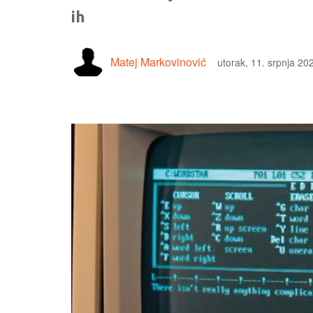
ih
Matej Markovinović
utorak, 11. srpnja 20