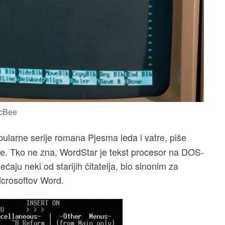
McBee
popularne serije romana Pjesma leda i vatre, piše
ne. Tko ne zna, WordStar je tekst procesor na DOS-
ćaju neki od starijih čitatelja, bio sinonim za
icrosoftov Word.