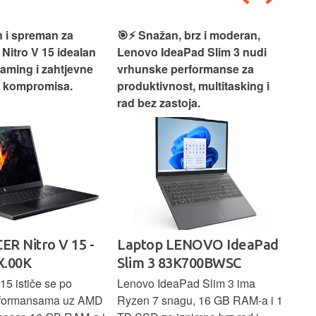
 i spreman za
🎯⚡ Snažan, brz i moderan,
💻
 Nitro V 15 idealan
Lenovo IdeaPad Slim 3 nudi
2‑i
gaming i zahtjevne
vrhunske performanse za
vrh
z kompromisa.
produktivnost, multitasking i
uži
rad bez zastoja.
-
ER Nitro V 15 -
Laptop LENOVO IdeaPad
La
.00K
Slim 3 83K700BWSC
83
15 ističe se po
Lenovo IdeaPad Slim 3 ima
Len
rformansama uz AMD
Ryzen 7 snagu, 16 GB RAM-a i 1
U7 