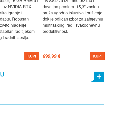
cesor, 16 GB RAM-a i
TB SSD za iznimno brz rad i
SSD
, uz NVIDIA RTX
dovoljno prostora. 15,3" zaslon
zasl
atko igranje i
pruža ugodno iskustvo korištenja,
koj
adatke. Robusan
dok je odličan izbor za zahtjevniji
lap
kovito hlađenje
multitasking, rad i svakodnevnu
pro
stabilan rad tijekom
produktivnost.
 i radnih sesija.
699,99 €
206
KUPI
KUPI
MU