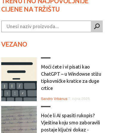
TRENUTNO NAJPOVOLJNIJE
CIJENE NA TRŽIŠTU
VEZANO
Moći ćete i vi pisati kao
ChatGPT – u Windowse stižu
tipkovničke kratice za duge
crtice
Sandro Vrbanus
7. rujna 2025.
Hoće li AI spasiti rukopis?
Vještina koju smo zaboravili
postaje ključni dokaz -