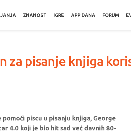
LJANJA
ZNANOST
IGRE
APP DANA
FORUM
E
 za pisanje knjiga koris
 pomoći piscu u pisanju knjiga, George
ar 4.0 koji je bio hit sad već davnih 80-