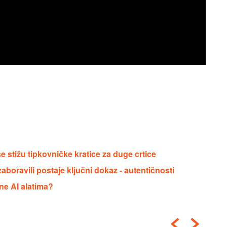
 stižu tipkovničke kratice za duge crtice
aboravili postaje ključni dokaz - autentičnosti
ne AI alatima?