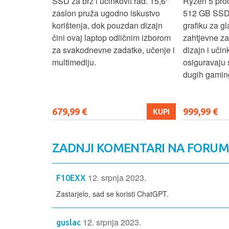
e uz AMD
SSD za brz i učinkovit rad. 15,6"
Ryzen 5 pro
6 GB RAM-a i
zaslon pruža ugodno iskustvo
512 GB SSD
6" zaslon
korištenja, dok pouzdan dizajn
grafiku za gl
 rada i
čini ovaj laptop odličnim izborom
zahtjevne z
n i
za svakodnevne zadatke, učenje i
dizajn i učin
ni ovaj
multimediju.
osiguravaju 
enje, posao i
dugih gaming
679,99 €
999,99 €
KUPI
KUPI
ZADNJI KOMENTARI NA FORU
12. srpnja 2023.
F10EXX
Zastarjelo, sad se koristi ChatGPT.
12. srpnja 2023.
guslac