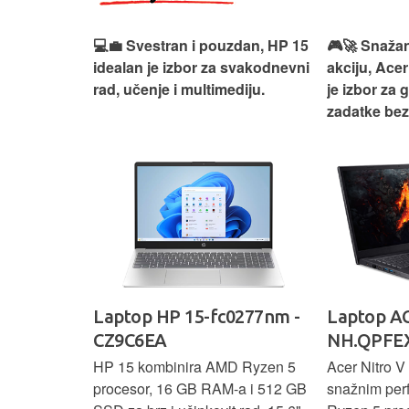
ouzdan i
💻💼 Svestran i pouzdan, HP 15
🎮🚀 Snažan
deaPad 1
idealan je izbor za svakodnevni
akciju, Acer
svakodnevni
rad, učenje i multimediju.
je izbor za 
žno
zadatke be
Ideapad
Laptop HP 15-fc0277nm -
Laptop AC
CZ9C6EA
NH.QPFEX
nosi
HP 15 kombinira AMD Ryzen 5
Acer Nitro V 
e za
procesor, 16 GB RAM-a i 512 GB
snažnim pe