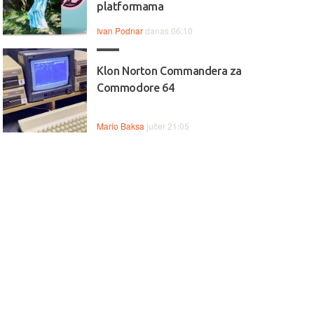
platformama
Ivan Podnar
danas 06:10
Klon Norton Commandera za
Commodore 64
Mario Baksa
jučer 21:05