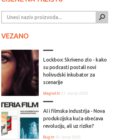
VEZANO
Lockbox: Skriveno zlo - kako
su podcasti postali novi
holivudski inkubator za
scenarije
Magnet.hr
21. srpnja 2026.
AI i filmska industrija - Nova
produkcijska kuća obećava
revoluciju, ali uz rizike?
Bug.hr
30. lipnja 2025.