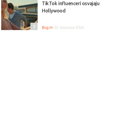
ovo IdeaPad Slim 3 nudi
2‑in‑1 snaga, elegancija i
TikTok influenceri osvajaju
unske performanse za
vrhunske performanse za rad
Hollywood
duktivnost, multitasking i
uživanje bez kompromisa!
 bez zastoja.
2
Bug.hr
23. kolovoza 2024.
-10% + POKLON
ptop LENOVO IdeaPad
Laptop LENOVO Yoga 9 
im 3 83K700BWSC
83LC001HSC
ovo IdeaPad Slim 3 ima
Lenovo Yoga 9 ima snažan Int
en 7 snagu, 16 GB RAM-a i 1
U7 procesor, 16 GB RAM-a i 1
SSD za iznimno brz rad i
SSD za brz i pouzdan rad, uz 
oljno prostora. 15,3" zaslon
zaslon i fleksibilni 2‑u‑1 dizajn
ža ugodno iskustvo korištenja,
koji omogućuje korištenje kao