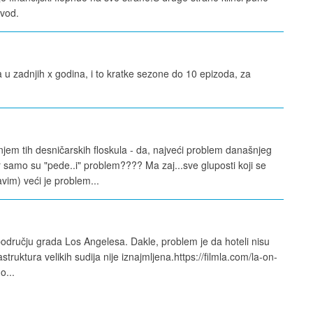
zvod.
 u zadnjih x godina, i to kratke sezone do 10 epizoda, za
.
em tih desničarskih floskula - da, najveći problem današnjeg
 samo su "pede..i" problem???? Ma zaj...sve gluposti koji se
vim) veći je problem...
području grada Los Angelesa. Dakle, problem je da hoteli nisu
truktura velikih sudija nije iznajmljena.https://filmla.com/la-on-
o...