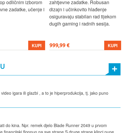
ptop odličnim izborom
zahtjevne zadatke. Robusan
dok
ne zadatke, učenje i
dizajn i učinkovito hlađenje
mul
osiguravaju stabilan rad tijekom
pro
dugih gaming i radnih sesija.
999,99 €
699
KUPI
KUPI
MU
ideo igara ili glazbi , a to je hiperprodukcija, tj. jako puno
jerati do kina. Npr. remek djelo Blade Runner 2049 u prvom
e financijski flopnuo na sve strane.S druge strane klinci pune