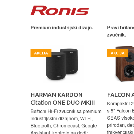
iji!
Premium industrijski dizajn.
Pravi britan
zvučnik.
AKCIJA
AKCIJA
HARMAN KARDON
FALCON 
Citation ONE DUO MKIII
 elegantnog
Kompaktni 2-
vuka za
s 5" Falcon 
Bežicni Hi-Fi zvucnik sa premium
.
SEAS visok
industrijskim dizajnom, Wi-Fi,
prirodan, det
Bluetooth, Chromecast, Google
frekvencijsk
Assistant, kontrole na dodir,