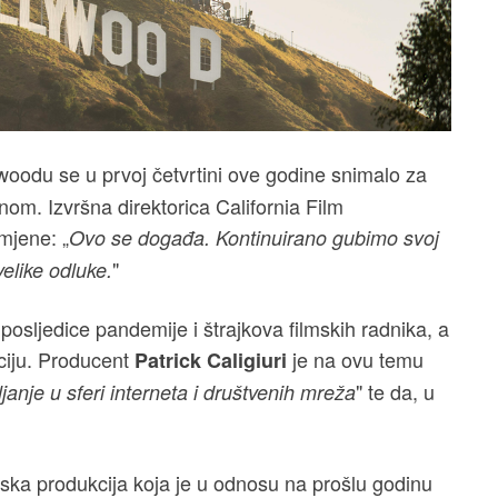
ywoodu se u prvoj četvrtini ove godine snimalo za
m. Izvršna direktorica California Film
omjene: „
Ovo se događa. Kontinuirano gubimo svoj
"
velike odluke.
posljedice pandemije i štrajkova filmskih radnika, a
iciju. Producent
je na ovu temu
Patrick Caligiuri
" te da, u
janje u sferi interneta i društvenih mreža
ska produkcija koja je u odnosu na prošlu godinu