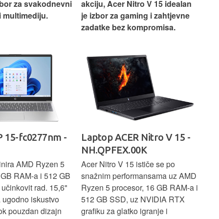
izbor za svakodnevni
akciju, Acer Nitro V 15 idealan
Len
i multimediju.
je izbor za gaming i zahtjevne
vrh
zadatke bez kompromisa.
pro
rad
 15-fc0277nm -
Laptop ACER Nitro V 15 -
La
NH.QPFEX.00K
Sl
inira AMD Ryzen 5
Acer Nitro V 15 ističe se po
Len
6 GB RAM-a i 512 GB
snažnim performansama uz AMD
Ryz
učinkovit rad. 15,6"
Ryzen 5 procesor, 16 GB RAM-a i
TB 
a ugodno iskustvo
512 GB SSD, uz NVIDIA RTX
dov
dok pouzdan dizajn
grafiku za glatko igranje i
pru