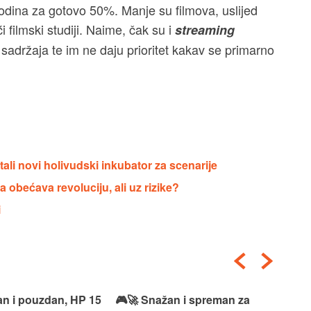
odina za gotovo 50%. Manje su filmova, uslijed
ći filmski studiji. Naime, čak su i
streaming
sadržaja te im ne daju prioritet kakav se primarno
ali novi holivudski inkubator za scenarije
a obećava revoluciju, ali uz rizike?
i
an i pouzdan, HP 15
🎮🚀 Snažan i spreman za
🎯⚡