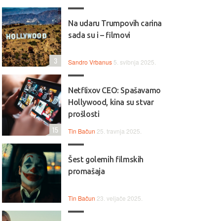
Na udaru Trumpovih carina
sada su i – filmovi
3
Sandro Vrbanus
5. svibnja 2025.
Netflixov CEO: Spašavamo
Hollywood, kina su stvar
prošlosti
15
Tin Bačun
25. travnja 2025.
Šest golemih filmskih
promašaja
Tin Bačun
23. veljače 2025.
 Snažan, brz i moderan,
💻🌈 Lenovo Yoga 9 – premi