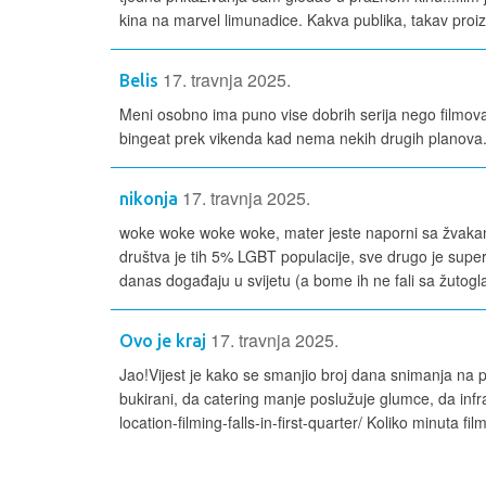
kina na marvel limunadice. Kakva publika, takav proi
17. travnja 2025.
Belis
Meni osobno ima puno vise dobrih serija nego filmova
bingeat prek vikenda kad nema nekih drugih planova
17. travnja 2025.
nikonja
woke woke woke woke, mater jeste naporni sa žvakanj
društva je tih 5% LGBT populacije, sve drugo je super
danas događaju u svijetu (a bome ih ne fali sa žutogla
17. travnja 2025.
Ovo je kraj
Jao!Vijest je kako se smanjio broj dana snimanja na 
bukirani, da catering manje poslužuje glumce, da infras
location-filming-falls-in-first-quarter/ Koliko minuta film