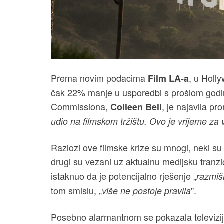
Prema novim podacima
, u Holl
Film LA-a
čak 22% manje u usporedbi s prošlom godino
Commissiona,
, je najavila pr
Colleen Bell
udio na filmskom tržištu. Ovo je vrijeme za 
Razlozi ove filmske krize su mnogi, neki su 
drugi su vezani uz aktualnu medijsku tranz
istaknuo da je potencijalno rješenje „
razmišl
tom smislu, „
".
više ne postoje pravila
Posebno alarmantnom se pokazala televizij