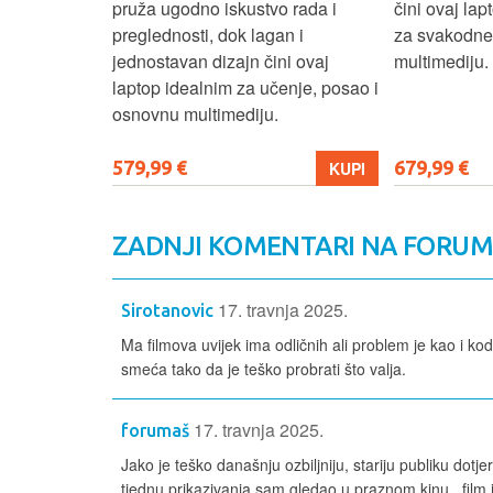
up podacima,
pruža ugodno iskustvo rada i
čini ovaj la
izbor za
preglednosti, dok lagan i
za svakodnev
kuće i
jednostavan dizajn čini ovaj
multimediju.
e.
laptop idealnim za učenje, posao i
osnovnu multimediju.
579,99 €
679,99 €
KUPI
KUPI
ZADNJI KOMENTARI NA FORU
17. travnja 2025.
Sirotanovic
Ma filmova uvijek ima odličnih ali problem je kao i kod v
smeća tako da je teško probrati što valja.
17. travnja 2025.
forumaš
Jako je teško današnju ozbiljniju, stariju publiku dot
tjednu prikazivanja sam gledao u praznom kinu...film j