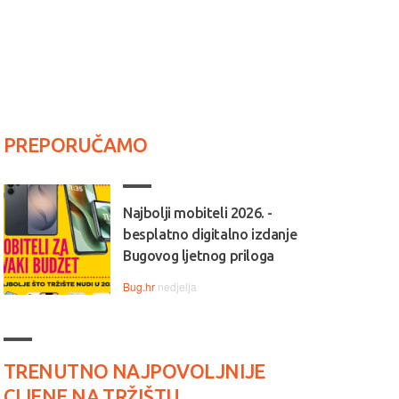
PREPORUČAMO
Najbolji mobiteli 2026. -
besplatno digitalno izdanje
Bugovog ljetnog priloga
Bug.hr
nedjelja
TRENUTNO NAJPOVOLJNIJE
CIJENE NA TRŽIŠTU