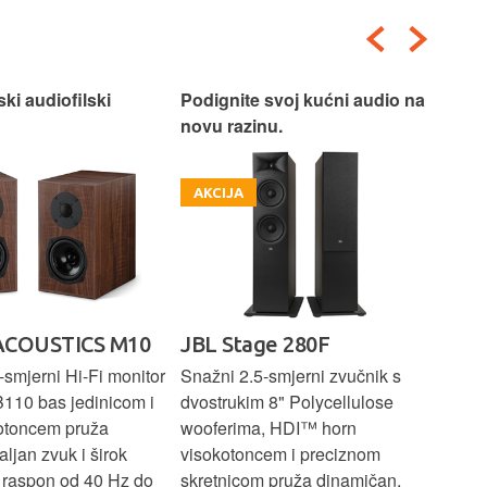
ski audiofilski
Podignite svoj kućni audio na
Nas
novu razinu.
Box
AKCIJA
A
ACOUSTICS M10
JBL Stage 280F
PR
E
smjerni Hi-Fi monitor
Snažni 2.5-smjerni zvučnik s
B110 bas jedinicom i
dvostrukim 8" Polycellulose
Kom
otoncem pruža
wooferima, HDI™ horn
zvu
aljan zvuk i širok
visokotoncem i preciznom
bas
i raspon od 40 Hz do
skretnicom pruža dinamičan,
1" 