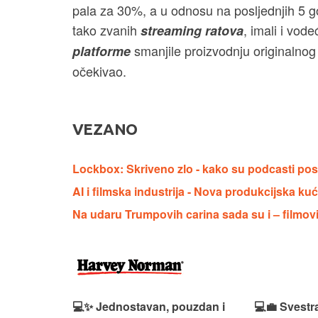
pala za 30%, a u odnosu na posljednjih 5 g
tako zvanih
, imali i vode
streaming
ratova
smanjile proizvodnju originalnog 
platforme
očekivao.
VEZANO
Lockbox: Skriveno zlo - kako su podcasti post
AI i filmska industrija - Nova produkcijska kuć
Na udaru Trumpovih carina sada su i – filmov
n, Lenovo
💻✨ Jednostavan, pouzdan i
💻💼 Svestr