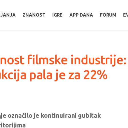
LJANJA
ZNANOST
IGRE
APP DANA
FORUM
E
ćnost filmske industrij
kcija pala je za 22%
e označilo je kontinuirani gubitak
itorijima