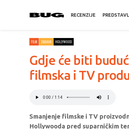
RECENZIJE
PREDSTAV
FILM
ZABAVA
HOLLYWOOD
Gdje će biti budu
filmska i TV produ
Smanjenje filmske i TV proizvodnj
Hollywooda pred suparničkim ter