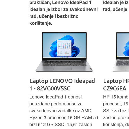
si odličan
praktičan, Lenovo IdeaPad 1
idealan je 
nosti za
idealan je izbor za svakodnevni
rad, učenje 
rad, učenje i bezbrižno
korištenje.
IdeaPad
Laptop LENOVO Ideapad
Laptop HP
SC
1 - 82VG00V5SC
CZ9C6EA
 3 s Ryzen 5
Lenovo IdeaPad 1 donosi
HP 15 komb
RAM-a nudi
pouzdane performanse za
procesor, 1
še aplikacija
svakodnevne zadatke uz AMD
SSD za brz i 
 moderan
Ryzen 3 procesor, 16 GB RAM-a i
zaslon pruž
D
brzi 512 GB SSD. 15,6" zaslon
korištenja, 