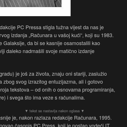
akcije PC Pressa stigla tužna vijest da nas je
rvog izdanja „Računara u vašoj kući“, koji su 1983.
e Galaksije, da bi se kasnije osamostalili kao
iji daleko nadmašili svoje matično izdanje
adu) je još za života, znaju oni stariji, zaslužio
a zbog svog izrazitog entuzijazma, ali i gotovo
roja tekstova – od onih o osnovama programiranja,
igre) i svega što ima veze s računalima.
snije je, nakon razlaza redakcije Računara, 1995.
novao časopis PC Press, koji je postao vodeći IT