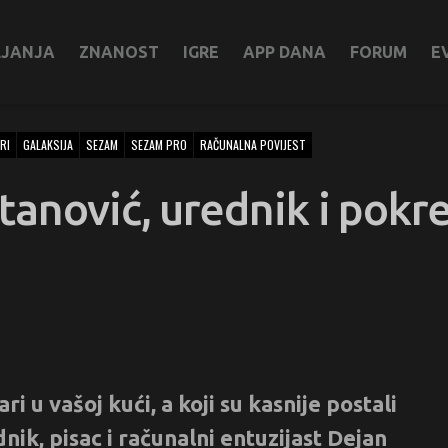
LJANJA
ZNANOST
IGRE
APP DANA
FORUM
E
RI
GALAKSIJA
SEZAM
SEZAM PRO
RAČUNALNA POVIJEST
tanović, urednik i pokr
 u vašoj kući, a koji su kasnije postali
nik, pisac i računalni entuzijast Dejan