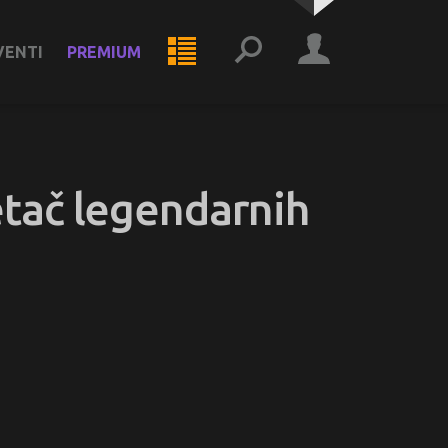
VENTI
PREMIUM
etač legendarnih