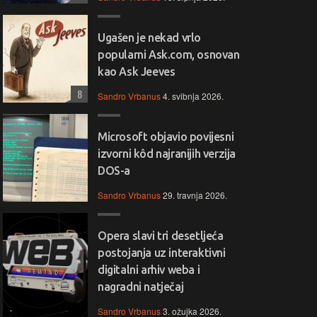
Ugašen je nekad vrlo
popularni Ask.com, osnovan
kao Ask Jeeves
8
Sandro Vrbanus
4. svibnja 2026.
Microsoft objavio povijesni
izvorni kôd najranijih verzija
DOS-a
Sandro Vrbanus
29. travnja 2026.
Opera slavi tri desetljeća
postojanja uz interaktivni
digitalni arhiv weba i
nagradni natječaj
Sandro Vrbanus
3. ožujka 2026.