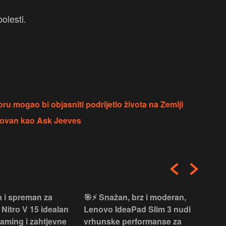
olesti.
u mogao bi objasniti podrijetlo života na Zemlji
novan kao Ask Jeeves
 i spreman za
🎯⚡ Snažan, brz i moderan,
💻
 Nitro V 15 idealan
Lenovo IdeaPad Slim 3 nudi
2‑i
gaming i zahtjevne
vrhunske performanse za
vrh