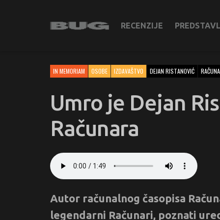
RECENZIJE
PREDSTAV
IN MEMORIAM
OSOBE
IZDAVAŠTVO
DEJAN RISTANOVIĆ
RAČUNA
Umro je Dejan Ris
Računara
Autor računalnog časopisa Računari
legendarni Računari, poznati ured