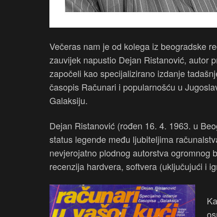
Večeras nam je od kolega iz beogradske red
zauvijek napustio Dejan Ristanović, autor p
započeli kao specijalizirano izdanje tadašnj
časopis Računari i popularnošću u Jugoslav
Galaksiju.
Dejan Ristanović (rođen 16. 4. 1963. u Beogr
status legende među ljubiteljima računalstv
nevjerojatno plodnog autorstva ogromnog b
recenzija hardvera, softvera (uključujući i 
Ka
os