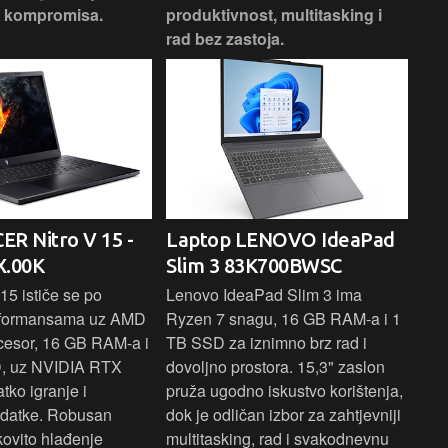
z kompromisa.
produktivnost, multitasking i
uži
rad bez zastoja.
-
ER Nitro V 15 -
Laptop LENOVO IdeaPad
La
.00K
Slim 3 83K700BWSC
83
15 ističe se po
Lenovo IdeaPad Slim 3 ima
Len
rformansama uz AMD
Ryzen 7 snagu, 16 GB RAM-a i 1
U7 
cesor, 16 GB RAM-a i
TB SSD za iznimno brz rad i
SSD
, uz NVIDIA RTX
dovoljno prostora. 15,3" zaslon
zasl
atko igranje i
pruža ugodno iskustvo korištenja,
koj
adatke. Robusan
dok je odličan izbor za zahtjevniji
lap
kovito hlađenje
multitasking, rad i svakodnevnu
pro