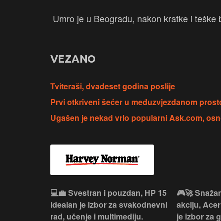
Umro je u Beogradu, nakon kratke i teške b
VEZANO
Tviteraši, dvadeset godina poslije
Prvi otkriveni šećer u međuzvjezdanom prostor
Ugašen je nekad vrlo popularni Ask.com, os
ouzdan i
💻💼 Svestran i pouzdan, HP 15
🎮🚀 Snažan
deaPad 1
idealan je izbor za svakodnevni
akciju, Acer
svakodnevni
rad, učenje i multimediju.
je izbor za 