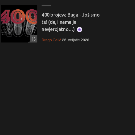
400 brojeva Buga - Još smo
tu! (da, i nama je
nevjerojatno…)
15
Drago Galić
28. veljače 2026.