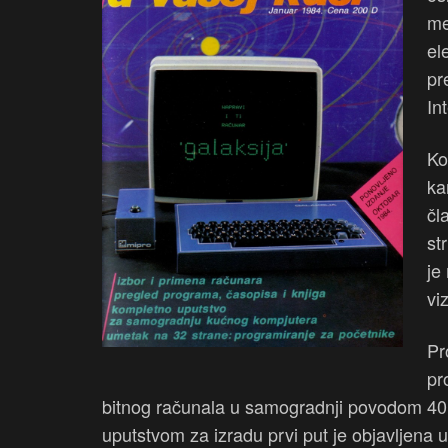
me
el
pr
In
Ko
ka
čl
st
je
vi
Pr
pr
bitnog računala u samogradnji povodom 40. 
uputstvom za izradu prvi put je objavljena