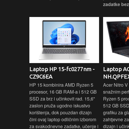
žno
zadatke be
Ideapad
Laptop HP 15-fc0277nm -
Laptop AC
CZ9C6EA
NH.QPFEX
nosi
HP 15 kombinira AMD Ryzen 5
Acer Nitro V 
e za
procesor, 16 GB RAM-a i 512 GB
snažnim pe
e uz AMD
SSD za brz i učinkovit rad. 15,6"
Ryzen 5 pro
6 GB RAM-a i
zaslon pruža ugodno iskustvo
512 GB SSD
6" zaslon
korištenja, dok pouzdan dizajn
grafiku za gl
 rada i
čini ovaj laptop odličnim izborom
zahtjevne z
n i
za svakodnevne zadatke, učenje i
dizajn i učin