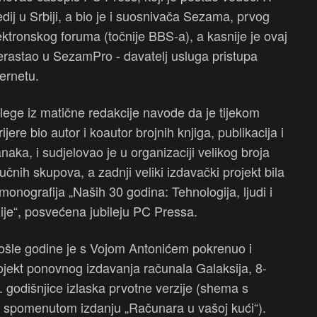
dij u Srbiji, a bio je i suosnivača Sezama, prvog
ektronskog foruma (točnije BBS-a), a kasnije je ovaj
erastao u SezamPro - davatelj usluga pristupa
ternetu.
lege iz matične redakcije navode da je tijekom
rijere bio autor i koautor brojnih knjiga, publikacija i
anaka, i sudjelovao je u organizaciji velikog broja
ručnih skupova, a zadnji veliki izdavački projekt bila
 monografija „Naših 30 godina: Tehnologija, ljudi i
zije“, posvećena jubileju PC Pressa.
ošle godine je s Vojom Antonićem pokrenuo i
ojekt ponovnog izdavanja računala Galaksija, 8-
godišnjice izlaska prvotne verzije (shema s
 u spomenutom izdanju „Računara u vašoj kući“).