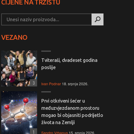
CIJENE NA TRŽIŠTU
VEZANO
Tviteraši, dvadeset godina
poslije
3
Ivan Podnar
18. srpnja 2026.
Prvi otkriveni šećer u
međuzvjezdanom prostoru
mogao bi objasniti podrijetlo
života na Zemlji
1
Sandro Vrbanus
15. srpnja 2026.