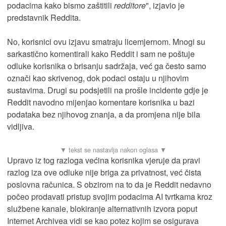
podacima kako bismo zaštitili
redditore
", izjavio je
predstavnik Reddita.
No, korisnici ovu izjavu smatraju licemjernom. Mnogi su
sarkastično komentirali kako Reddit i sam ne poštuje
odluke korisnika o brisanju sadržaja, već ga često samo
označi kao skrivenog, dok podaci ostaju u njihovim
sustavima. Drugi su podsjetili na prošle incidente gdje je
Reddit navodno mijenjao komentare korisnika u bazi
podataka bez njihovog znanja, a da promjena nije bila
vidljiva.
Upravo iz tog razloga većina korisnika vjeruje da pravi
razlog iza ove odluke nije briga za privatnost, već čista
poslovna računica. S obzirom na to da je Reddit nedavno
počeo prodavati pristup svojim podacima AI tvrtkama kroz
službene kanale, blokiranje alternativnih izvora poput
Internet Archivea vidi se kao potez kojim se osigurava