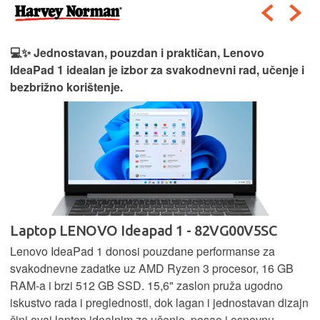
💻✨ Jednostavan, pouzdan i praktičan, Lenovo
IdeaPad 1 idealan je izbor za svakodnevni rad, učenje i
bezbrižno korištenje.
Laptop LENOVO Ideapad 1 - 82VG00V5SC
Lenovo IdeaPad 1 donosi pouzdane performanse za
svakodnevne zadatke uz AMD Ryzen 3 procesor, 16 GB
RAM-a i brzi 512 GB SSD. 15,6" zaslon pruža ugodno
iskustvo rada i preglednosti, dok lagan i jednostavan dizajn
čini ovaj laptop idealnim za učenje, posao i osnovnu