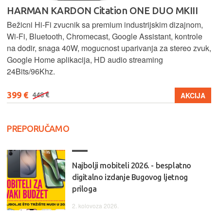
HARMAN KARDON Citation ONE DUO MKIII
Bežicni Hi-Fi zvucnik sa premium industrijskim dizajnom,
Wi-Fi, Bluetooth, Chromecast, Google Assistant, kontrole
na dodir, snaga 40W, mogucnost uparivanja za stereo zvuk,
Google Home aplikacija, HD audio streaming
24Bits/96Khz.
399 €
AKCIJA
448 €
PREPORUČAMO
Najbolji mobiteli 2026. - besplatno
digitalno izdanje Bugovog ljetnog
priloga
2. kolovoza 2026.