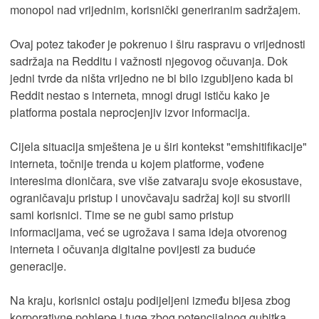
monopol nad vrijednim, korisnički generiranim sadržajem.
Ovaj potez također je pokrenuo i širu raspravu o vrijednosti
sadržaja na Redditu i važnosti njegovog očuvanja. Dok
jedni tvrde da ništa vrijedno ne bi bilo izgubljeno kada bi
Reddit nestao s interneta, mnogi drugi ističu kako je
platforma postala neprocjenjiv izvor informacija.
Cijela situacija smještena je u širi kontekst "emshitifikacije"
interneta, točnije trenda u kojem platforme, vođene
interesima dioničara, sve više zatvaraju svoje ekosustave,
ograničavaju pristup i unovčavaju sadržaj koji su stvorili
sami korisnici. Time se ne gubi samo pristup
informacijama, već se ugrožava i sama ideja otvorenog
interneta i očuvanja digitalne povijesti za buduće
generacije.
Na kraju, korisnici ostaju podijeljeni između bijesa zbog
korporativne pohlepe i tuge zbog potencijalnog gubitka