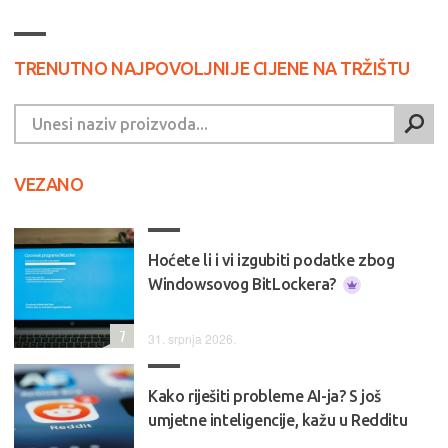
TRENUTNO NAJPOVOLJNIJE CIJENE NA TRŽIŠTU
VEZANO
Hoćete li i vi izgubiti podatke zbog
Windowsovog BitLockera?
7
31. srpnja 2026.
Kako riješiti probleme AI-ja? S još
umjetne inteligencije, kažu u Redditu