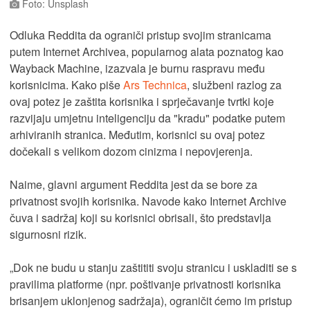
Foto: Unsplash
Odluka Reddita da ograniči pristup svojim stranicama
putem Internet Archivea, popularnog alata poznatog kao
Wayback Machine, izazvala je burnu raspravu među
korisnicima. Kako piše
Ars Technica
, službeni razlog za
ovaj potez je zaštita korisnika i sprječavanje tvrtki koje
razvijaju umjetnu inteligenciju da "kradu" podatke putem
arhiviranih stranica. Međutim, korisnici su ovaj potez
dočekali s velikom dozom cinizma i nepovjerenja.
Naime, glavni argument Reddita jest da se bore za
privatnost svojih korisnika. Navode kako Internet Archive
čuva i sadržaj koji su korisnici obrisali, što predstavlja
sigurnosni rizik.
„Dok ne budu u stanju zaštititi svoju stranicu i uskladiti se s
pravilima platforme (npr. poštivanje privatnosti korisnika
brisanjem uklonjenog sadržaja), ograničit ćemo im pristup