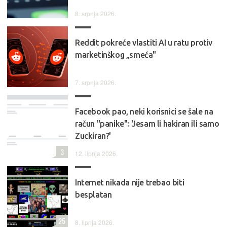
8. srpnja 2026.
Reddit pokreće vlastiti AI u ratu protiv
marketinškog „smeća"
7. srpnja 2026.
Facebook pao, neki korisnici se šale na
račun "panike": 'Jesam li hakiran ili samo
Zuckiran?'
3
12. lipnja 2026.
Internet nikada nije trebao biti
besplatan
25
8. lipnja 2026.