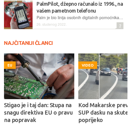
PalmPilot, džepno računalo iz 1996., na
vašem pametnom telefonu
Palm je bio linija osobnih digitalnih pomoćnika (PDA) i mobilnih telefona koje je razvio Palm, Inc., izvorno nazvan Palm Computing. Smatraju se odgovornim za početak ere pametnih telefona
26. studenog 2022.
2
NAJČITANIJI ČLANCI
EU
VIDEO
Stigao je i taj dan: Stupa na
Kod Makarske prev
snagu direktiva EU o pravu
SUP dasku na skute
na popravak
poprijeko