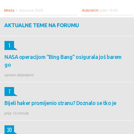
Mreža
1. kolovoza 2026.
Autonet.hr
jučer 19:45
AKTUALNE TEME NA FORUMU
1
NASA operacijom "Bing Bang" osigurala još barem
go
upravo objavljeno
7
Bijeli haker promijenio stranu? Doznalo se tko je
prije 13 minuta
30