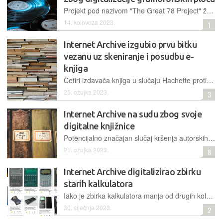
Projekt pod nazivom "The Great 78 Project" želi sačuvati staru glazbu snimljenu na gramofonskim pločama od 78 okretaja u minuti
14. kolovoza 2023.
1
Internet Archive izgubio prvu bitku
vezanu uz skeniranje i posudbu e-
knjiga
Četiri izdavača knjiga u slučaju Hachette protiv Internet Archivea dobilo je prvu bitku na sudu. Stav suda je da Internet Archive nema pravo skenirati knjige i posuđivati ih poput knjižnice
25. ožujka 2023.
3
Internet Archive na sudu zbog svoje
digitalne knjižnice
Potencijalno značajan slučaj kršenja autorskih prava svoj će epilog dobiti na sudu u New Yorku gdje je u tijeku parnica koja bi mogla odrediti budućnost ovakve vrste digitalne arhive e-knjiga
21. ožujka 2023.
8
Internet Archive digitalizirao zbirku
starih kalkulatora
Iako je zbirka kalkulatora manja od drugih kolekcija, ipak uspijeva prikazati povijest ovih malih plastičnih uređaja. Emulirani su u MAME-u s dodatnim slojem na koji se može kliknuti
30. siječnja 2023.
2