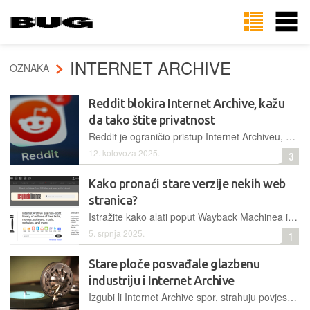
INTERNET ARCHIVE
OZNAKA
Reddit blokira Internet Archive, kažu
da tako štite privatnost
Reddit je ograničio pristup Internet Archiveu, navodeći kao razlog borbu protiv neovlaštenog prikupljanja podataka za AI modele. No, korisnici su skeptični i vjeruju da je pravi motiv unovčavanje vlastitih podataka
12. kolovoza 2025.
3
Kako pronaći stare verzije nekih web
stranica?
Istražite kako alati poput Wayback Machinea i drugih digitalnih arhiva čuvaju povijest Interneta. Otkrijte izgubljeni sadržaj - zabavite se povratkom u digitalnu prošlost
5. srpnja 2025.
1
Stare ploče posvađale glazbenu
industriju i Internet Archive
Izgubi li Internet Archive spor, strahuju povjesničari glazbe, mnogi stariji zapisi mogli bi se zauvijek izgubiti ili postati nedostupni