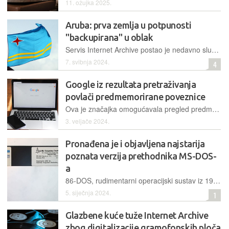
11. ožujka 2025.
Aruba: prva zemlja u potpunosti
"backupirana" u oblak
Servis Internet Archive postao je nedavno službeni skrbnik svih nacionalnih arhiva, službenih dokumenata i kompletne građe nacionalne knjižnice otoka Aruba
7. svibnja 2024.
4
Google iz rezultata pretraživanja
povlači predmemorirane poveznice
Ova je značajka omogućavala pregled predmemoriranog sadržaja web stranice koja se teško učitava, ali i mogućnost da korisnik vidi web stranicu na jednak način kao što ju vidi Google pa i više od toga
3. veljače 2024.
Pronađena je i objavljena najstarija
poznata verzija prethodnika MS-DOS-
a
86-DOS, rudimentarni operacijski sustav iz 1980. godine, prethodnik je sustava koji će kasnije otkupiti Microsoft. Njegova verzija brojčane oznake 0.1 sada je dostupna na servisu Internet Archive
5. siječnja 2024.
1
Glazbene kuće tuže Internet Archive
zbog digitalizacije gramofonskih ploča