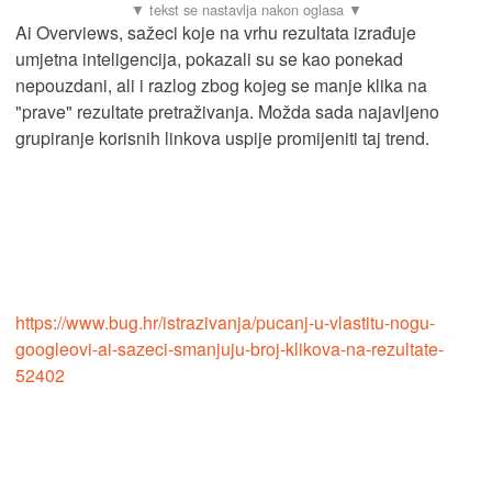
Ai Overviews, sažeci koje na vrhu rezultata izrađuje
umjetna inteligencija, pokazali su se kao ponekad
nepouzdani, ali i razlog zbog kojeg se manje klika na
"prave" rezultate pretraživanja. Možda sada najavljeno
grupiranje korisnih linkova uspije promijeniti taj trend.
https://www.bug.hr/istrazivanja/pucanj-u-vlastitu-nogu-
googleovi-ai-sazeci-smanjuju-broj-klikova-na-rezultate-
52402