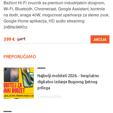
Bežicni Hi-Fi zvucnik sa premium industrijskim dizajnom,
Wi-Fi, Bluetooth, Chromecast, Google Assistant, kontrole
na dodir, snaga 40W, mogucnost uparivanja za stereo zvuk,
Google Home aplikacija, HD audio streaming
24Bits/96Khz.
399 €
AKCIJA
448 €
PREPORUČAMO
Najbolji mobiteli 2026. - besplatno
digitalno izdanje Bugovog ljetnog
priloga
2. kolovoza 2026.