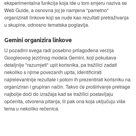
eksperimentalna funkcija koja ide u tom smjeru naziva se
Web Guide, a osnovna joj je namjena "pametno"
organizirati linkove koji se nude kao rezultati pretraživanja
u skupine, odnosno tematska poglavlja.
Gemini organizira linkove
U pozadini svega radi posebno prilagođena verzija
Googleovog jezičnog modela Gemini, koji pokušava
detaljnije "razumjeti" upit korisnika, pa tražilici zadati
nekoliko s njime povezanih upita, identificirati
najrelevantnije rezultate i potom ih prezentirati korisniku na
organiziran i grupiran način. Takvo će proširivanje pretrage
najbolje doći do izražaja kad se tražilici postavljaju
općenita, otvorena pitanja, ili pak ona koja uključuju više
tema u nekoliko rečenica.