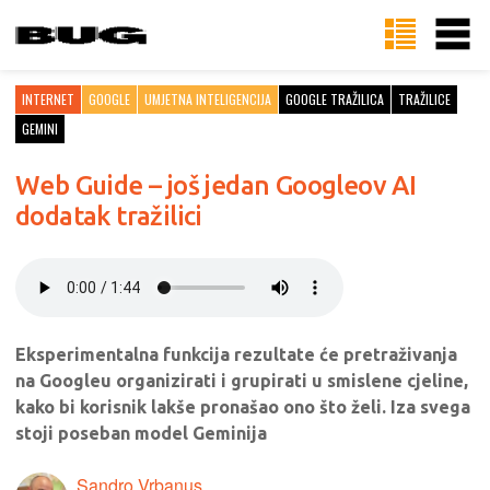
INTERNET
GOOGLE
UMJETNA INTELIGENCIJA
GOOGLE TRAŽILICA
TRAŽILICE
GEMINI
Web Guide – još jedan Googleov AI
dodatak tražilici
Eksperimentalna funkcija rezultate će pretraživanja
na Googleu organizirati i grupirati u smislene cjeline,
kako bi korisnik lakše pronašao ono što želi. Iza svega
stoji poseban model Geminija
Sandro Vrbanus