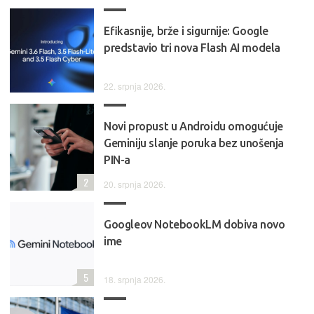
Efikasnije, brže i sigurnije: Google
predstavio tri nova Flash AI modela
22. srpnja 2026.
Novi propust u Androidu omogućuje
Geminiju slanje poruka bez unošenja
PIN-a
2
20. srpnja 2026.
Googleov NotebookLM dobiva novo
ime
5
18. srpnja 2026.