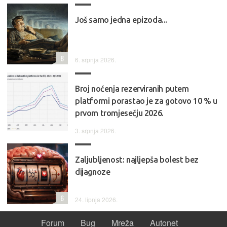
Još samo jedna epizoda...
8
6. srpnja 2026.
Broj noćenja rezerviranih putem
platformi porastao je za gotovo 10 % u
prvom tromjesečju 2026.
3. srpnja 2026.
Zaljubljenost: najljepša bolest bez
dijagnoze
6
24. lipnja 2026.
Forum
Bug
Mreža
Autonet