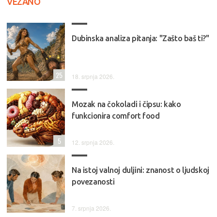
VEZANO
Dubinska analiza pitanja: "Zašto baš ti?"
25
18. srpnja 2026.
Mozak na čokoladi i čipsu: kako
funkcionira comfort food
5
12. srpnja 2026.
Na istoj valnoj duljini: znanost o ljudskoj
povezanosti
7. srpnja 2026.