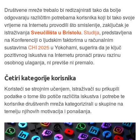
Društvene mreže trebalo bi redizajnirati tako da bolje
odgovaraju različitim potrebama korisnika koji bi tako svoje
vrijeme na Internetu provodili što smislenije, zaključak je
istraživanja
Sveučilišta u Bristolu
.
Studija
, predstavljena
na Konferenciji o ljudskim faktorima u računalnim
sustavima
CHI 2025
u Yokohami, sugerira da je ključ
pozitivnog iskustva na Internetu pronaći pravu razinu
osobnog ulaganja, ni previše ni premalo.
Četiri kategorije korisnika
Koristeći se strojnim učenjem, istraživači su prikupili
podatke o tome što potiče različita iskustva i potrebe te
korisnike društvenih mreža kategorizirali u skupine na
temelju njihovih motivacija i ponašanja.