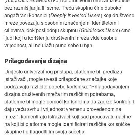
(
Automatic Browsers
) koji se društvenih mrežama koriste
bez razmišljanja ili svrhe. Treću skupinu čine duboko
angažirani korisnici (
Deeply Invested Users
) koji društvene
mreže povezuju s osobnim značenjem, identitetom i
ciljevima, dok posljednju skupinu (
Goldilocks Users
) čine
ljudi koji u korištenju društvenih mreža vide osobnu
vrijednost, ali ne ulažu puno sebe u njih.
Prilagođavanje dizajna
Umjesto univerzalnog pristupa, platforme bi, predlažu
istraživači, mogle uvesti prilagođene značajke koje
podržavaju različite potrebe korisnika: "Prilagođavanjem
dizajna društvenih mreža tim različitim potrebama,
platforme bi mogle pomoći korisnicima da zadrže kontrolu i
daju veću svrhu i vrijednost vremenu provedenom na
mreži", komentiraju istraživači koji sad proučavaju načine
na koji bi platforme mogle identificirati različite korisničke
skupine i prilagoditi im svoja sučelja.