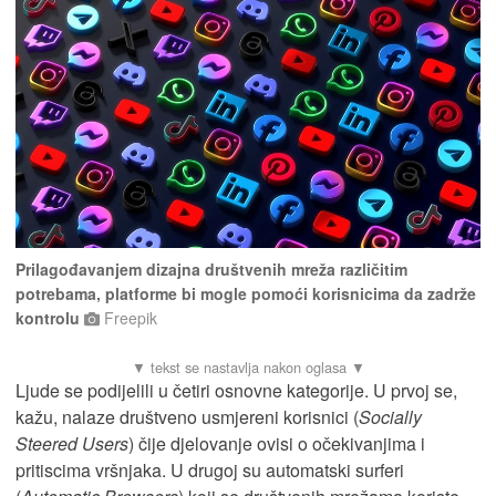
Prilagođavanjem dizajna društvenih mreža različitim
potrebama, platforme bi mogle pomoći korisnicima da zadrže
kontrolu
Freepik
Ljude se podijelili u četiri osnovne kategorije. U prvoj se,
kažu, nalaze društveno usmjereni korisnici (
Socially
Steered Users
) čije djelovanje ovisi o očekivanjima i
pritiscima vršnjaka. U drugoj su automatski surferi