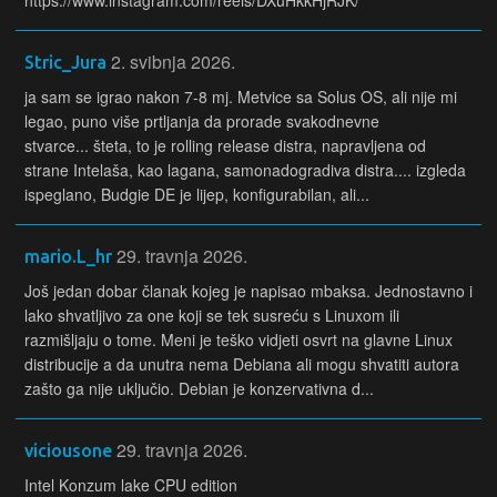
https://www.instagram.com/reels/DXuHkkHjRJK/
2. svibnja 2026.
Stric_Jura
ja sam se igrao nakon 7-8 mj. Metvice sa Solus OS, ali nije mi
legao, puno više prtljanja da prorade svakodnevne
stvarce... šteta, to je rolling release distra, napravljena od
strane Intelaša, kao lagana, samonadogradiva distra.... izgleda
ispeglano, Budgie DE je lijep, konfigurabilan, ali...
29. travnja 2026.
mario.L_hr
Još jedan dobar članak kojeg je napisao mbaksa. Jednostavno i
lako shvatljivo za one koji se tek susreću s Linuxom ili
razmišljaju o tome. Meni je teško vidjeti osvrt na glavne Linux
distribucije a da unutra nema Debiana ali mogu shvatiti autora
zašto ga nije uključio. Debian je konzervativna d...
29. travnja 2026.
viciousone
Intel Konzum lake CPU edition