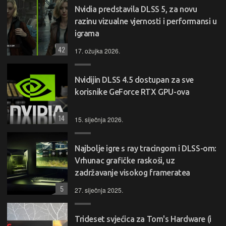
Nvidia predstavila DLSS 5, za novu
razinu vizualne vjernosti i performansi u
igrama
42
17. ožujka 2026.
Nvidijin DLSS 4.5 dostupan za sve
korisnike GeForce RTX GPU-ova
14
15. siječnja 2026.
Najbolje igre s ray tracingom i DLSS-om:
Vrhunac grafičke raskoši, uz
zadržavanje visokog frameratea
5
27. siječnja 2025.
Trideset svjećica za Tom's Hardware (i