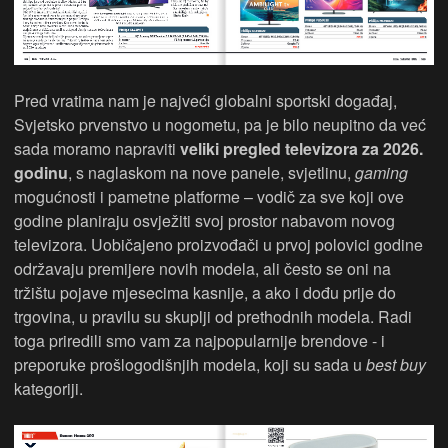
Pred vratima nam je najveći globalni sportski događaj,
Svjetsko prvenstvo u nogometu, pa je bilo neupitno da već
sada moramo napraviti
veliki pregled televizora za 2026.
godinu
, s naglaskom na nove panele, svjetlinu,
gaming
mogućnosti i pametne platforme – vodič za sve koji ove
godine planiraju osvježiti svoj prostor nabavom novog
televizora. Uobičajeno proizvođači u prvoj polovici godine
održavaju premijere novih modela, ali često se oni na
tržištu pojave mjesecima kasnije, a ako i dođu prije do
trgovina, u pravilu su skuplji od prethodnih modela. Radi
toga priredili smo vam za najpopularnije brendove - i
preporuke prošlogodišnjih modela, koji su sada u
best buy
kategoriji.