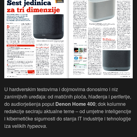
U hardverskim testovima i dojmovima donosimo i niz
zanimljivih uređaja: od matičnih ploča, hlađenja i periferije,
do audiorješenja poput
Denon Home 400
; dok kolumne
redakcije seciraju aktualne teme – od umjetne inteligencije
i kibernetičke sigurnosti do stanja IT industrije i tehnologije
iza velikih
hypeova
.