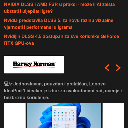
NVIDIA DLSS i AMD FSR u praksi - može li AI zaista
ubrzati i uljepšati igre?
Nvidia predstavila DLSS 5, za novu razinu vizualne
vjernosti i performansi u igrama
Nvidijin DLSS 4.5 dostupan za sve korisnike GeForce
RTX GPU-ova
💻✨ Jednostavan, pouzdan i praktičan, Lenovo
IdeaPad 1 idealan je izbor za svakodnevni rad, učenje i
bezbrižno korištenje.