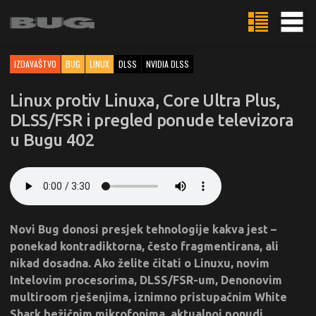
IZDAVAŠTVO
BUG
LINUX
DLSS
NVIDIA DLSS
Linux protiv Linuxa, Core Ultra Plus,
DLSS/FSR i pregled ponude televizora
u Bugu 402
Novi Bug donosi presjek tehnologije kakva jest –
ponekad kontradiktorna, često fragmentirana, ali
nikad dosadna. Ako želite čitati o Linuxu, novim
Intelovim procesorima, DLSS/FSR-um, Denonovim
multiroom rješenjima, iznimno pristupačnim White
Shark bežičnim mikrofonima, aktualnoj ponudi