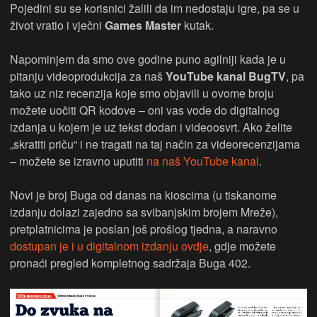
Pojedini su se korisnici žalili da im nedostaju igre, pa se u
život vratio i vječni
Games Master
kutak.
Napominjem da smo ove godine puno agilniji kada je u
pitanju videoprodukcija za naš
YouTube kanal BugTV
, pa
tako uz niz recenzija koje smo objavili u ovome broju
možete uočiti QR kodove – oni vas vode do digitalnog
izdanja u kojem je uz tekst dodan i videoosvrt. Ako želite
„skratiti priču“ i ne tragati na taj način za videorecenzijama
– možete se izravno uputiti
na naš YouTube kanal
.
Novi je broj Buga od danas na kioscima (u tiskanome
izdanju dolazi zajedno sa svibanjskim brojem Mreže),
pretplatnicima je poslan još prošlog tjedna, a naravno
dostupan je i u digitalnom izdanju ovdje
, gdje možete
pronaći pregled kompletnog sadržaja Buga 402.