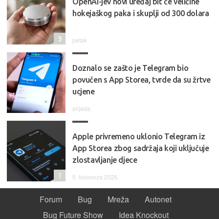
OpenAI-jev novi uređaj bit će veličine
hokejaškog paka i skuplji od 300 dolara
9
petak
Doznalo se zašto je Telegram bio
povučen s App Storea, tvrde da su žrtve
ucjene
srijeda
Apple privremeno uklonio Telegram iz
App Storea zbog sadržaja koji uključuje
zlostavljanje djece
1
5. kolovoza 2026.
Forum
Bug
Mreža
Autonet
Bug Future Show
Idea Knockout