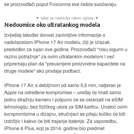
se proizvođači poput Foxconna sve češće suočavaju.
Nedoumice oko ultratankog modela
Izvještaj također donosi zanimljive informacije o
nadolazećem iPhone 17 Air modelu, čiji je izlazak
predviđen za rujan ove godine. Proizvođači "nisu sigurni u
razinu potražnje" za ovim ultratankim modelom i već
pripremaju plan da "preusmjere proizvodne kapacitete na
druge modele" ako prodaja podbaci.
iPhone 17 Air, s debljinom od samo 5,5 mm, natjerao je
Apple na određene kompromise – uređaj će imati samo
jednu stražnju kameru i potpuno će se oslanjati na eSIM
tehnologiju, bez fizičkog utora za SIM karticu. Unatoč ovim
kompromisima u dizajnu, stručnjaci se pitaju koliko će biti
izdržljiv i kakvo će biti trajanje baterije. Za usporedbu,
iPhone 6 Plus, koji je 2014. godine bio predmet