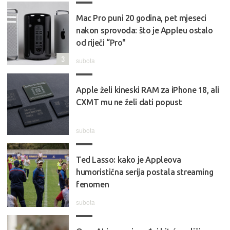
Mac Pro puni 20 godina, pet mjeseci
nakon sprovoda: što je Appleu ostalo
od riječi “Pro"
3
subota
Apple želi kineski RAM za iPhone 18, ali
CXMT mu ne želi dati popust
subota
Ted Lasso: kako je Appleova
humoristična serija postala streaming
fenomen
subota