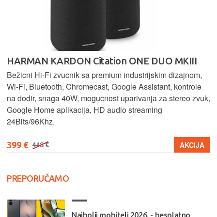
HARMAN KARDON Citation ONE DUO MKIII
Bežicni Hi-Fi zvucnik sa premium industrijskim dizajnom,
Wi-Fi, Bluetooth, Chromecast, Google Assistant, kontrole
na dodir, snaga 40W, mogucnost uparivanja za stereo zvuk,
Google Home aplikacija, HD audio streaming
24Bits/96Khz.
399 €
AKCIJA
448 €
PREPORUČAMO
Najbolji mobiteli 2026. - besplatno