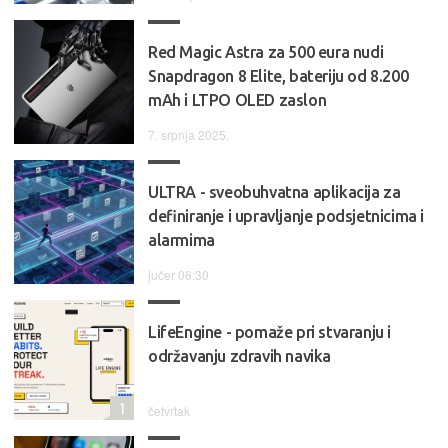
Red Magic Astra za 500 eura nudi
Snapdragon 8 Elite, bateriju od 8.200
mAh i LTPO OLED zaslon
7. srpnja 2025.
ULTRA - sveobuhvatna aplikacija za
definiranje i upravljanje podsjetnicima i
alarmima
jučer 06:30
LifeEngine - pomaže pri stvaranju i
održavanju zdravih navika
1
četvrtak