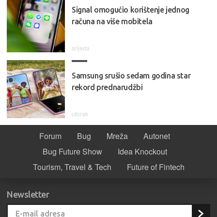
Signal omogućio korištenje jednog
računa na više mobitela
srijeda
Samsung srušio sedam godina star
rekord prednarudžbi
utorak
Forum
Bug
Mreža
Autonet
Bug Future Show
Idea Knockout
Tourism, Travel & Tech
Future of Fintech
Newsletter