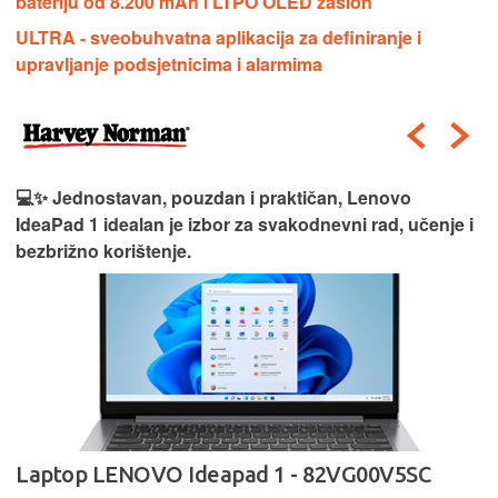
bateriju od 8.200 mAh i LTPO OLED zaslon
ULTRA - sveobuhvatna aplikacija za definiranje i
upravljanje podsjetnicima i alarmima
💻✨ Jednostavan, pouzdan i praktičan, Lenovo
IdeaPad 1 idealan je izbor za svakodnevni rad, učenje i
bezbrižno korištenje.
Laptop LENOVO Ideapad 1 - 82VG00V5SC