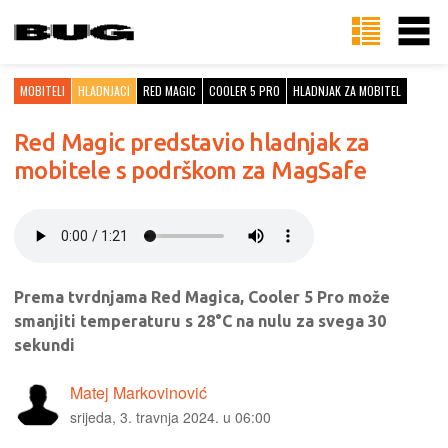
MOBITELI
HLADNJACI
RED MAGIC
COOLER 5 PRO
HLADNJAK ZA MOBITEL
Red Magic predstavio hladnjak za
mobitele s podrškom za MagSafe
Prema tvrdnjama Red Magica, Cooler 5 Pro može
smanjiti temperaturu s 28°C na nulu za svega 30
sekundi
Matej Markovinović
srijeda, 3. travnja 2024. u 06:00