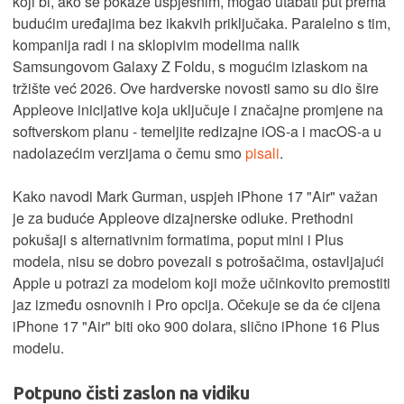
koji bi, ako se pokaže uspješnim, mogao utabati put prema
budućim uređajima bez ikakvih priključaka. Paralelno s tim,
kompanija radi i na sklopivim modelima nalik
Samsungovom Galaxy Z Foldu, s mogućim izlaskom na
tržište već 2026. Ove hardverske novosti samo su dio šire
Appleove inicijative koja uključuje i značajne promjene na
softverskom planu - temeljite redizajne iOS-a i macOS-a u
nadolazećim verzijama o čemu smo
pisali
.
Kako navodi Mark Gurman, uspjeh iPhone 17 "Air" važan
je za buduće Appleove dizajnerske odluke. Prethodni
pokušaji s alternativnim formatima, poput mini i Plus
modela, nisu se dobro povezali s potrošačima, ostavljajući
Apple u potrazi za modelom koji može učinkovito premostiti
jaz između osnovnih i Pro opcija. Očekuje se da će cijena
iPhone 17 "Air" biti oko 900 dolara, slično iPhone 16 Plus
modelu.
Potpuno čisti zaslon na vidiku