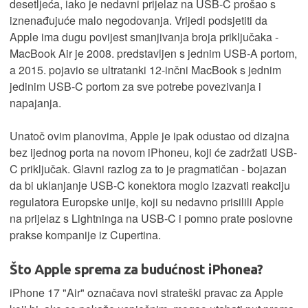
desetljeća, iako je nedavni prijelaz na USB-C prošao s
iznenađujuće malo negodovanja. Vrijedi podsjetiti da
Apple ima dugu povijest smanjivanja broja priključaka -
MacBook Air je 2008. predstavljen s jednim USB-A portom,
a 2015. pojavio se ultratanki 12-inčni MacBook s jednim
jedinim USB-C portom za sve potrebe povezivanja i
napajanja.
Unatoč ovim planovima, Apple je ipak odustao od dizajna
bez ijednog porta na novom iPhoneu, koji će zadržati USB-
C priključak. Glavni razlog za to je pragmatičan - bojazan
da bi uklanjanje USB-C konektora moglo izazvati reakciju
regulatora Europske unije, koji su nedavno prisilili Apple
na prijelaz s Lightninga na USB-C i pomno prate poslovne
prakse kompanije iz Cupertina.
Što Apple sprema za budućnost iPhonea?
iPhone 17 "Air" označava novi strateški pravac za Apple