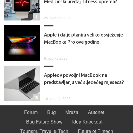
Medicinski uređaj, fitness oprema?
7
25. svibnja 2026.
Apple i dalje planira veliko osvježenje
MacBooka Pro ove godine
9. ožujka 2026.
Appleov povoljni MacBook na
predstavljanju već sljedećeg mjeseca?
15
16. veljače 2026.
Forum
Bug
Mreža
Autonet
Bug Future Show
Idea Knockout
Tourism, Travel & Tech
Future of Fintech