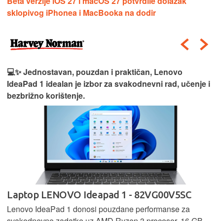
Beta verzije iOS 27 i macOS 27 potvrdile dolazak
sklopivog iPhonea i MacBooka na dodir
💻✨ Jednostavan, pouzdan i praktičan, Lenovo
IdeaPad 1 idealan je izbor za svakodnevni rad, učenje i
bezbrižno korištenje.
Laptop LENOVO Ideapad 1 - 82VG00V5SC
Lenovo IdeaPad 1 donosi pouzdane performanse za
svakodnevne zadatke uz AMD Ryzen 3 procesor, 16 GB