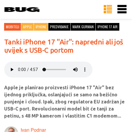
MOBITELI
APPLE
IPHONE
PREDVIĐANJE
MARK GURMAN
IPHONE 17 AIR
Tanki iPhone 17 "Air": napredni ali još
uvijek s USB-C portom
Apple je planirao proizvesti iPhone 17 "Air" bez
ijednog priključka, oslanjajući se samo na bežično
punjenje i cloud. Ipak, zbog regulatora EU zadržan je
USB-C port. Revolucionarni model bit će tanji za
petinu, s 48 MP kamerom i vlastitim C1 modemom...
Ivan Podnar