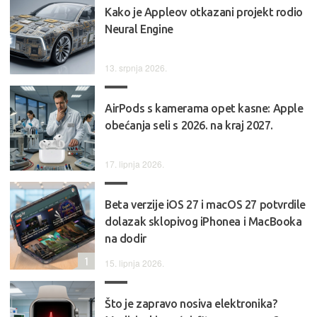
Kako je Appleov otkazani projekt rodio
Neural Engine
13. srpnja 2026.
AirPods s kamerama opet kasne: Apple
obećanja seli s 2026. na kraj 2027.
17. lipnja 2026.
Beta verzije iOS 27 i macOS 27 potvrdile
dolazak sklopivog iPhonea i MacBooka
na dodir
1
15. lipnja 2026.
Što je zapravo nosiva elektronika?