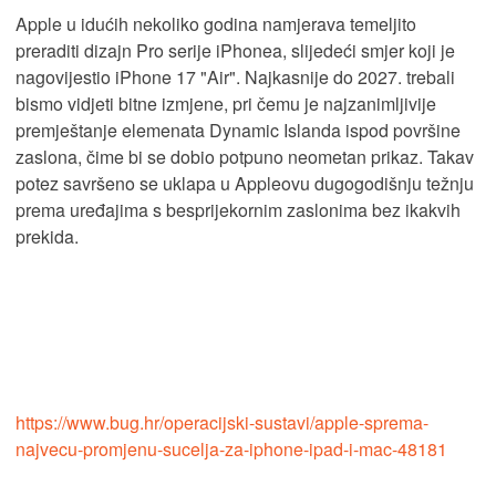
Apple u idućih nekoliko godina namjerava temeljito
preraditi dizajn Pro serije iPhonea, slijedeći smjer koji je
nagovijestio iPhone 17 "Air". Najkasnije do 2027. trebali
bismo vidjeti bitne izmjene, pri čemu je najzanimljivije
premještanje elemenata Dynamic Islanda ispod površine
zaslona, čime bi se dobio potpuno neometan prikaz. Takav
potez savršeno se uklapa u Appleovu dugogodišnju težnju
prema uređajima s besprijekornim zaslonima bez ikakvih
prekida.
https://www.bug.hr/operacijski-sustavi/apple-sprema-
najvecu-promjenu-sucelja-za-iphone-ipad-i-mac-48181