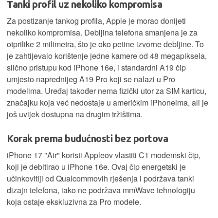
Tanki profil uz nekoliko kompromisa
Za postizanje tankog profila, Apple je morao donijeti
nekoliko kompromisa. Debljina telefona smanjena je za
otprilike 2 milimetra, što je oko petine izvorne debljine. To
je zahtijevalo korištenje jedne kamere od 48 megapiksela,
slično pristupu kod iPhone 16e, i standardni A19 čip
umjesto naprednijeg A19 Pro koji se nalazi u Pro
modelima. Uređaj također nema fizički utor za SIM karticu,
značajku koja već nedostaje u američkim iPhoneima, ali je
još uvijek dostupna na drugim tržištima.
Korak prema budućnosti bez portova
iPhone 17 "Air" koristi Appleov vlastiti C1 modemski čip,
koji je debitirao u iPhone 16e. Ovaj čip energetski je
učinkovitiji od Qualcommovih rješenja i podržava tanki
dizajn telefona, iako ne podržava mmWave tehnologiju
koja ostaje ekskluzivna za Pro modele.