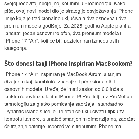
svojoj redovitoj nedjeljnoj kolumni u Bloombergu. Kako
piše, ovaj novi model dio je strategije osvježavanja iPhone
linije koja je tradicionalno uključivala dva osnovna i dva
premium modela godišnje. Za 2025. godinu Apple planira
lansirati jedan osnovni telefon, dva premium modela i
iPhone 17 "Air", koji će biti pozicioniran između ovih
kategorija.
Što donosi tanji iPhone inspiriran MacBookom?
iPhone 17 "Air" inspiriran je MacBook Airom, s tanjim
dizajnom koji kombinira značajke i profesionalnih i
osnovnih modela. Uređaj će imati zaslon od 6,6 inča s
tankim rubovima sličnim iPhone 16 Pro liniji, uz ProMotion
tehnologiju za glatko pomicanje sadržaja i standardno
Dynamic Island sučelje. Telefon će uključivati i tipku za
kontrolu kamere, a unatoč smanjenim dimenzijama, zadržat
će trajanje baterije usporedivo s trenutnim iPhoneima.