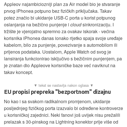
Appleov najambiciozniji plan za Air model bio je stvaranje
prvog iPhonea potpuno bez fizičkih priključaka. Takav
potez značio bi ukidanje USB-C porta u korist potpunog
oslanjanja na bežično punjenje i
cloud
sinkronizaciju. I
tržište je vjerojatno spremno za ovakav iskorak - većina
korisnika iPhonea danas ionako rijetko spaja svoje uređaje
kabelom, bilo za punjenje, povezivanje s automobilom ili
prijenos podataka. Uostalom, Apple Watch od svog je
lansiranja funkcionirao isključivo s bežičnim punjenjem, pa
je znatan dio Appleove korisničke baze već naviknut na
takav koncept.
EU propisi prepreka "bezportnom" dizajnu
No kao i sa svakom radikalnom promjenom, ukidanje
posljednjeg fizičkog porta izazvalo bi određene kontroverze
u korisničkoj zajednici. Neki fanovi još uvijek nisu prežalili
prelazak s 30-pinskog na Lightning konektor prije više od