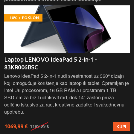
-10% + POKLON
Laptop LENOVO IdeaPad 5 2-in-1 -
83KR006BSC
Lenovo IdeaPad 5 2‑in‑1 nudi svestranost uz 360° dizajn
koji omogućuje korištenje kao laptop ili tablet. Opremljen je
Intel U5 procesorom, 16 GB RAM-a i prostranim 1 TB
SSD‑om za brz i učinkovit rad, dok 14" zaslon pruža
odlično iskustvo za rad, kreativne zadatke i svakodnevnu
upotrebu.
1069,99 €
KUPI
1189,99 €