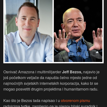
Osnivač Amazona i multimilijarder
Jeff Bezos,
najavio je
još početkom veljače da napušta čelno mjesto jedne od
najmoćnijih svjetskih internetskih korporacija, kako bi se
mogao posvetiti drugim projektima i humanitarnom radu.
Kao što je Bezos tada napisao i u
otvorenom pismu
radnicima tvrtke, zamijenio ga je njegov bliski suradnik i