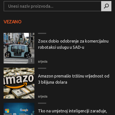
VEZANO
Zoox dobio odobrenje za komercijalnu
robotaksi uslugu u SAD-u
1
srijeda
Amazon premašio tržišnu vrijednost od
3 bilijuna dolara
srijeda
Tko na umjetnoj inteligenciji zarađuje,