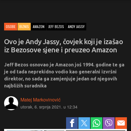
OSOBE
BIZNIS
AMAZON
JEFF BEZOS
ANDY JASSY
Ovo je Andy Jassy, čovjek koji je izašao
iz Bezosove sjene i preuzeo Amazon
Jeff Bezos osnovao je Amazon još 1994. godine te ga
je od tada neprekidno vodio kao generalni izvršni
direktor, no sada ga zamjenjuje jedan od njegovih
najbližih suradnika
Matej Markovinović
utorak, 6. srpnja 2021. u 12:34