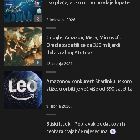
tko plaća, a tko mirno prodaje lopate
8
2. kolovoza 2026.
Google, Amazon, Meta, Microsoft i
Oracle zadužili se za 350 milijardi
dolara zbog AI utrke
5
13. srpnja 2026.
Amazonov konkurent Starlinku uskoro
stiže, u orbiti je već više od 390 satelita
3. srpnja 2026.
Bliski Istok - Popravak podatkovnih
centara trajat će mjesecima