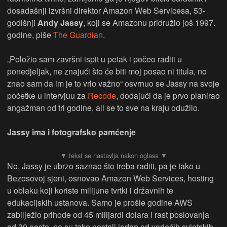
dosadašnji izvršni direktor Amazon Web Servicesa, 53-
godišnji
Andy Jassy
, koji se Amazonu pridružio još 1997.
godine, piše
The Guardian
.
„Položio sam završni ispit u petak i počeo raditi u
ponedjeljak, ne znajući što će biti moj posao ni titula, no
znao sam da im je to vrlo važno“ osvrnuo se Jassy na svoje
početke u intervjuu za
Recode
, dodajući da je prvo planirao
angažman od tri godine, ali se to sve na kraju odužilo.
Jassy ima i fotografsko pamćenje
No, Jassy je ubrzo saznao što treba raditi, pa je tako u
Bezosovoj sjeni, osnovao Amazon Web Services, hosting
u oblaku koji koriste milijune tvrtki i državnih te
edukacijskih ustanova. Samo je prošle godine AWS
zabilježio prihode od 45 milijardi dolara i rast poslovanja
od 30 posto, pa su tako postali jedan od vodećih svjetskih