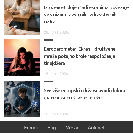
Izloženost dojenčadi ekranima povezuje
se s nizom razvojnih i zdravstvenih
rizika
28. lipnja 2026.
Eurobarometar: Ekrani i društvene
mreže potajno kroje raspoloženje
tinejdžera
18. lipnja 2026.
Sve više europskih država uvodi dobnu
granicu za društvene mreže
16. lipnja 2026.
Forum
Bug
Mreža
Autonet