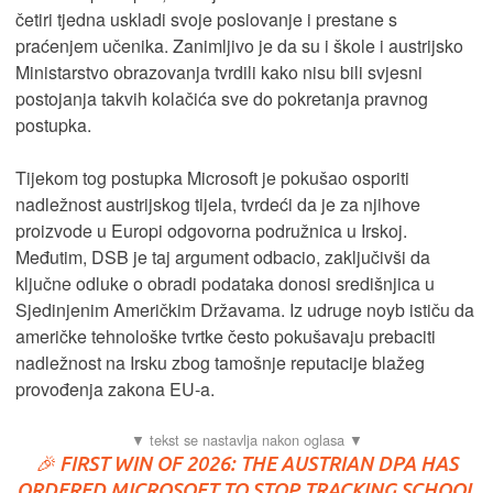
četiri tjedna uskladi svoje poslovanje i prestane s
praćenjem učenika. Zanimljivo je da su i škole i austrijsko
Ministarstvo obrazovanja tvrdili kako nisu bili svjesni
postojanja takvih kolačića sve do pokretanja pravnog
postupka.
Tijekom tog postupka Microsoft je pokušao osporiti
nadležnost austrijskog tijela, tvrdeći da je za njihove
proizvode u Europi odgovorna podružnica u Irskoj.
Međutim, DSB je taj argument odbacio, zaključivši da
ključne odluke o obradi podataka donosi središnjica u
Sjedinjenim Američkim Državama. Iz udruge noyb ističu da
američke tehnološke tvrtke često pokušavaju prebaciti
nadležnost na Irsku zbog tamošnje reputacije blažeg
provođenja zakona EU-a.
🎉 FIRST WIN OF 2026: THE AUSTRIAN DPA HAS
ORDERED MICROSOFT TO STOP TRACKING SCHOOL