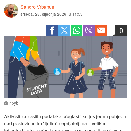
Sandro Vrbanus
srijeda, 28. siječnja 2026. u 11:53
0
noyb
Aktivisti za zaštitu podataka proglasili su još jednu pobjedu
nad poslovično im "ljutim" neprijateljima – velikim
tehnološkim korporacijama. Ovoga puta po njih pozitivna