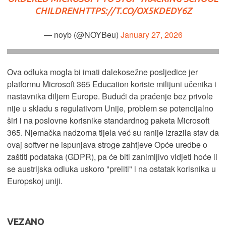
CHILDREN
HTTPS://T.CO/OX5KDEDY6Z
— noyb (@NOYBeu)
January 27, 2026
Ova odluka mogla bi imati dalekosežne posljedice jer
platformu Microsoft 365 Education koriste milijuni učenika i
nastavnika diljem Europe. Budući da praćenje bez privole
nije u skladu s regulativom Unije, problem se potencijalno
širi i na poslovne korisnike standardnog paketa Microsoft
365. Njemačka nadzorna tijela već su ranije izrazila stav da
ovaj softver ne ispunjava stroge zahtjeve Opće uredbe o
zaštiti podataka (GDPR), pa će biti zanimljivo vidjeti hoće li
se austrijska odluka uskoro "preliti" i na ostatak korisnika u
Europskoj uniji.
VEZANO