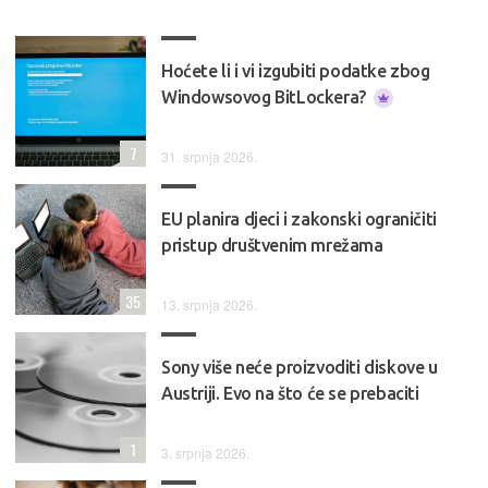
Hoćete li i vi izgubiti podatke zbog
Windowsovog BitLockera?
7
31. srpnja 2026.
EU planira djeci i zakonski ograničiti
pristup društvenim mrežama
35
13. srpnja 2026.
Sony više neće proizvoditi diskove u
Austriji. Evo na što će se prebaciti
1
3. srpnja 2026.