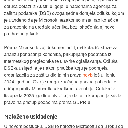
odluka dolazi iz Austrije, gdje je nacionalna agencija za
zaštitu podataka (DSB) ovoga tjedna donijela odluku kojom
je utvrđeno da je Microsoft nezakonito instalirao kolačiće
za praćenje na uređaje učenika, bez ishođenja njihove
prethodne privole.
Prema Microsoftovoj dokumentaciji, ovi kolačići služe za
analizu ponašanja korisnika, prikupljanje podataka iz
internetskog preglednika te u svrhe oglašavanja. Odluka
DSB-a uslijedila je nakon pritužbe koju je podnijela
organizacija za zaštitu digitalnih prava
noyb
još u lipnju
2024. godine. Ovo je druga značajna pravna pobjeda te
udruge protiv Microsofta u kratkom razdoblju. Odluka iz
listopada 2025. godine utvrdila je da je ta kompanija kršila
pravo na pristup podacima prema GDPR-u.
Naloženo usklađenje
U novom postupku, DSB je naložio Microsoftu da u roku od