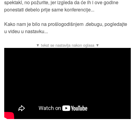
spektakl, no požurite, jer izgleda da će ih i ove godine
ponestati debelo prije same konferencije...
Kako nam je bilo na prošlogodišnjem .debugu, pogledajte
u videu u nastavku...