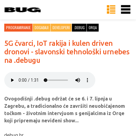
PROGRAMIRANJE
DOGAĐAJI
DEVELOPERI
.DEBUG
ORQA
5G čvarci, IoT rakija i kulen driven
dronovi - slavonski tehnološki urnebes
na .debugu
Ovogodišnji .debug održat će se 6. i 7. lipnja u
Zagrebu, a tradicionalno će završiti neuobičajenom
točkom - životnim intervjuom s genijalcima iz Orqe
koji pripremaju neviđeni show...
debug.hr