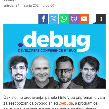
srijeda, 24. travnja 2024. u 06:00
0
Čak stotinu predavanja, panela i intervjua pripremamo vam
za šest pozornica ovogodišnjeg
.debuga
, a program će
završiti točkom koja, prema .debugovoj tradiciji, donosi