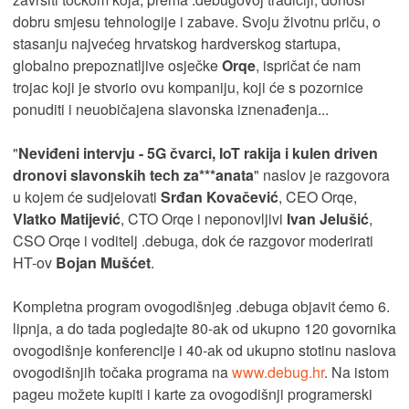
dobru smjesu tehnologije i zabave. Svoju životnu priču, o
stasanju najvećeg hrvatskog hardverskog startupa,
globalno prepoznatljive osječke
Orqe
, ispričat će nam
trojac koji je stvorio ovu kompaniju, koji će s pozornice
ponuditi i neuobičajena slavonska iznenađenja...
"
Neviđeni intervju - 5G čvarci, IoT rakija i kulen driven
dronovi slavonskih tech za***anata
" naslov je razgovora
u kojem će sudjelovati
Srđan Kovačević
, CEO Orqe,
Vlatko Matijević
, CTO Orqe i neponovljivi
Ivan Jelušić
,
CSO Orqe i voditelj .debuga, dok će razgovor moderirati
HT-ov
Bojan Mušćet
.
Kompletna program ovogodišnjeg .debuga objavit ćemo 6.
lipnja, a do tada pogledajte 80-ak od ukupno 120 govornika
ovogodišnje konferencije i 40-ak od ukupno stotinu naslova
ovogodišnjih točaka programa na
www.debug.hr
. Na istom
pageu možete kupiti i karte za ovogodišnji programerski