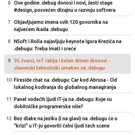
Ove godine .debug donosi i novi, šesti stage
#design, posvećen dizajnu u razvoju softvera
Objavljujemo imena svih 120 govornika na
najvećem ikada .debugu
NSoft i Rolla najavljuju keynote Igora Krezića na
.debugu: Treba imati i sreće
5G čvarci, IoT rakija i kulen driven dronovi -
slavonski tehnološki urnebes na .debugu
Fireside chat na .debugu: Car kod Abrusa - Od
lokalnog kodiranja do globalnog managiranja
Panel vodećih ljudi IT-ja na .debugu: Koje su
dobitničke programerske niše?
Bez dlake na jeziku (i na glavi) na .debugu će o
"krizi" u IT-ju govoriti čelni ljudi tech scene