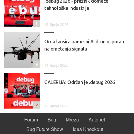
.debug 2026 - praznik domaće
tehnološke industrije
1
15. lipnja 2026.
Orqa lansira pametni AI dron otporan
na ometanja signala
9
14. lipnja 2026.
GALERIJA: Održan je .debug 2026
12. lipnja 2026.
Forum
Bug
Mreža
Autonet
Bug Future Show
Idea Knockout