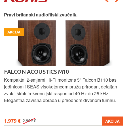
Pravi britanski audiofilski zvučnik.
AKCIJA
FALCON ACOUSTICS M10
Kompaktni 2-smjerni Hi-Fi monitor s 5" Falcon B110 bas
jedinicom i SEAS visokotoncem pruža prirodan, detaljan
zvuk i širok frekvencijski raspon od 40 Hz do 25 kHz.
Elegantna završna obrada u prirodnom drvenom furniru.
1.979 €
AKCIJA
2.999 €