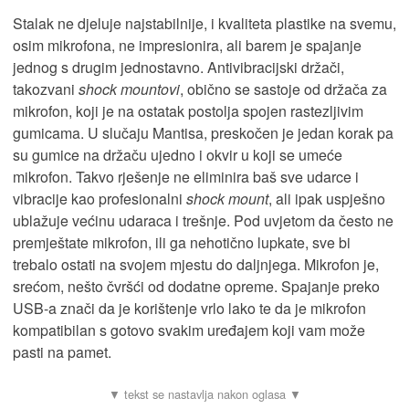
Stalak ne djeluje najstabilnije, i kvaliteta plastike na svemu,
osim mikrofona, ne impresionira, ali barem je spajanje
jednog s drugim jednostavno. Antivibracijski držači,
takozvani
shock mountovi
, obično se sastoje od držača za
mikrofon, koji je na ostatak postolja spojen rastezljivim
gumicama. U slučaju Mantisa, preskočen je jedan korak pa
su gumice na držaču ujedno i okvir u koji se umeće
mikrofon. Takvo rješenje ne eliminira baš sve udarce i
vibracije kao profesionalni
shock mount
, ali ipak uspješno
ublažuje većinu udaraca i trešnje. Pod uvjetom da često ne
premještate mikrofon, ili ga nehotično lupkate, sve bi
trebalo ostati na svojem mjestu do daljnjega. Mikrofon je,
srećom, nešto čvršći od dodatne opreme. Spajanje preko
USB-a znači da je korištenje vrlo lako te da je mikrofon
kompatibilan s gotovo svakim uređajem koji vam može
pasti na pamet.