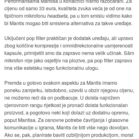
Performansama Mantisa u konačnici nismo razočarani. Za
cijenu od samo 33 eura, kvaliteta zvuka veća je od one na
tipičnom mikrofonu
headseta,
pa u tom smislu vidimo kako
bi Mantis mogao biti smislena alternativa za takve uređaje.
Uključeni pop filter praktičan je dodatak uređaju, ali upravo
zbog količine kompresije i omnidirekcionalne usmjerenosti
kapsule, primijetili smo da zapravo nema velik učinak. Sâm
mikrofon nije jako osjetljiv na plozive, pa pop filter zapravo
ima više estetsku nego funkcionalnu ulogu.
Premda u gotovo svakom aspektu za Mantis imamo
poneku zamjerku, istodobno, uzevši u obzir njegovu cijenu,
ne možemo reći da on podbacuje. U doista najnižem
cjenovnom rangu rijetkost je pronaći doista funkcionalan
proizvod, a pogotovo neki koji dolazi uz dodatnu opremu,
poput Mantisa. Za osnovne potrebe čavrljanja i glasovne
komunikacije u igrama, Mantis će biti više nego dovoljan.
Ako se, pak, planirate baviti ozbiljnijom produkcijom, morat