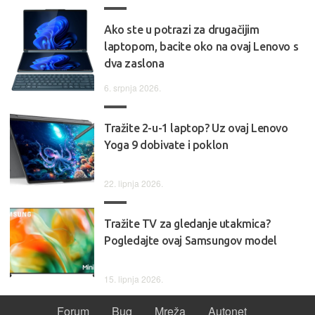
Ako ste u potrazi za drugačijim
laptopom, bacite oko na ovaj Lenovo s
dva zaslona
6. srpnja 2026.
Tražite 2-u-1 laptop? Uz ovaj Lenovo
Yoga 9 dobivate i poklon
22. lipnja 2026.
Tražite TV za gledanje utakmica?
Pogledajte ovaj Samsungov model
15. lipnja 2026.
Forum
Bug
Mreža
Autonet