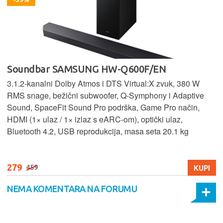
Soundbar SAMSUNG HW-Q600F/EN
3.1.2‑kanalni Dolby Atmos i DTS Virtual:X zvuk, 380 W
RMS snage, bežični subwoofer, Q‑Symphony i Adaptive
Sound, SpaceFit Sound Pro podrška, Game Pro način,
HDMI (1× ulaz / 1× izlaz s eARC‑om), optički ulaz,
Bluetooth 4.2, USB reprodukcija, masa seta 20.1 kg
279
KUPI
459
NEMA KOMENTARA NA FORUMU