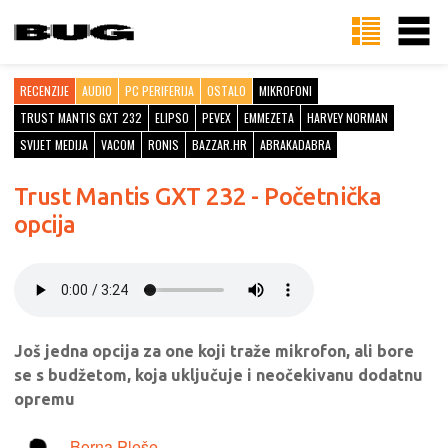
RECENZIJE
AUDIO
PC PERIFERIJA
OSTALO
MIKROFONI
TRUST MANTIS GXT 232
ELIPSO
PEVEX
EMMEZETA
HARVEY NORMAN
SVIJET MEDIJA
VACOM
RONIS
BAZZAR.HR
ABRAKADABRA
Trust Mantis GXT 232 - Početnička
opcija
Još jedna opcija za one koji traže mikrofon, ali bore
se s budžetom, koja uključuje i neočekivanu dodatnu
opremu
Borna Pleše