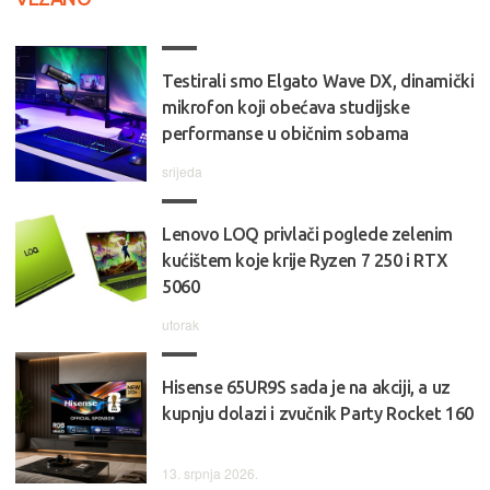
Testirali smo Elgato Wave DX, dinamički
mikrofon koji obećava studijske
performanse u običnim sobama
srijeda
Lenovo LOQ privlači poglede zelenim
kućištem koje krije Ryzen 7 250 i RTX
5060
utorak
Hisense 65UR9S sada je na akciji, a uz
kupnju dolazi i zvučnik Party Rocket 160
13. srpnja 2026.