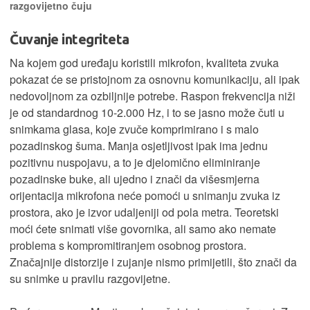
razgovijetno čuju
Čuvanje integriteta
Na kojem god uređaju koristili mikrofon, kvaliteta zvuka
pokazat će se pristojnom za osnovnu komunikaciju, ali ipak
nedovoljnom za ozbiljnije potrebe. Raspon frekvencija niži
je od standardnog 10-2.000 Hz, i to se jasno može čuti u
snimkama glasa, koje zvuče komprimirano i s malo
pozadinskog šuma. Manja osjetljivost ipak ima jednu
pozitivnu nuspojavu, a to je djelomično eliminiranje
pozadinske buke, ali ujedno i znači da višesmjerna
orijentacija mikrofona neće pomoći u snimanju zvuka iz
prostora, ako je izvor udaljeniji od pola metra. Teoretski
moći ćete snimati više govornika, ali samo ako nemate
problema s kompromitiranjem osobnog prostora.
Značajnije distorzije i zujanje nismo primijetili, što znači da
su snimke u pravilu razgovijetne.