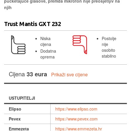
pucketajuće glasove, premda mikrofon nije preosjetljiv na
njih
Trust Mantis GXT 232
Niska
Postolje
cijena
nije
osobito
Dodatna
stabilno
oprema
Cijena
33 eura
Prikaži sve cijene
USTUPITELJI
Elipso
https://www.elipso.com
Pevex
https://www.pevex.com
Emmezeta
https://www.emmezeta.hr