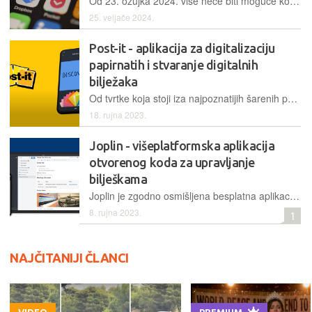
Od 23. ožujka 2024. više neće biti moguće koristiti verzije Evernotea izdane prije v10 na macOS-u, Windowsima i Androidu dok je verzija za iOS već povučena iz upotrebe
25. veljače 2024.
Post-it - aplikacija za digitalizaciju
papirnatih i stvaranje digitalnih
bilježaka
Od tvrtke koja stoji iza najpoznatijih šarenih papirića za jednostavno pisanje bilježaka dolazi i službena aplikacija za pametne telefone koja papirnate bilješke može digitalizirati, ali nudi i mogućnost stvaranja i organiziranja digitalnih bilježaka…
18. rujna 2023.
Joplin - višeplatformska aplikacija
otvorenog koda za upravljanje
bilješkama
Joplin je zgodno osmišljena besplatna aplikacija za upravljanje bilješkama koja omogućava rad s velikim brojem bilježaka organiziranih u bilježnice, a koje mogu biti gotovo sve – od običnog teksta, slika, dokumenata pa sve do audio i video datoteka…
8. rujna 2023.
1
NAJČITANIJI ČLANCI
VIDEO
PREMIUM