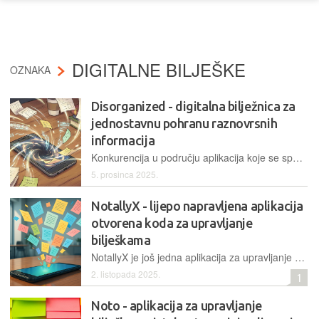
DIGITALNE BILJEŠKE
OZNAKA
Disorganized - digitalna bilježnica za
jednostavnu pohranu raznovrsnih
informacija
Konkurencija u području aplikacija koje se specijaliziraju za stvaranje i organiziranje bilježaka prilično je žestoka, a ovo je još jedna aplikacija koja nastoji privući korisnike. To nastoji postići jednostavnošću i možda nešto manje strukturiranim pristupom…
5. prosinca 2025.
NotallyX - lijepo napravljena aplikacija
otvorena koda za upravljanje
bilješkama
NotallyX je još jedna aplikacija za upravljanje bilješkama koja je najsličnija Googleovom Keepu, a zapravo je riječ o projektu koji se naslanja na Notally te uvodi niz dodatnih mogućnosti čime se nameće kao jedna od najpraktičnijih aplikacija za digitalne bilješke…
2. listopada 2025.
1
Noto - aplikacija za upravljanje