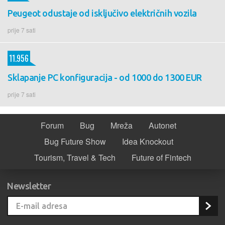
Peugeot odustaje od isključivo električnih vozila
prije 7 sati
11.956
Sklapanje PC konfiguracija - od 1000 do 1300 EUR
prije 7 sati
Forum
Bug
Mreža
Autonet
Bug Future Show
Idea Knockout
Tourism, Travel & Tech
Future of Fintech
Newsletter