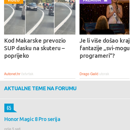
Kod Makarske prevozio
Je li više došao kraj
SUP dasku na skuteru –
fantazije „svi-mogu-
poprijeko
programeri“?
Autonet.hr
četvrtak
Drago Galić
utorak
AKTUALNE TEME NA FORUMU
65
Honor Magic 8 Pro serija
prije 5 sati