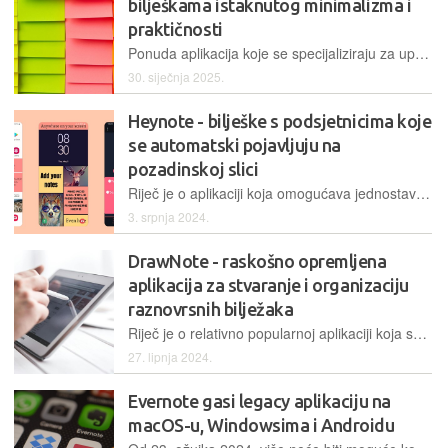
bilješkama istaknutog minimalizma i
praktičnosti
Ponuda aplikacija koje se specijaliziraju za upravljanje bilješkama prilično je izdašan, a Noto je još jedna takva aplikacija otvorena koda koja se pokušava pozicionirati među žestokom konkurencijom nudeći praktične mogućnosti te naglašeni minimalizam…
30. siječnja 2025.
Heynote - bilješke s podsjetnicima koje
se automatski pojavljuju na
pozadinskoj slici
Riječ je o aplikaciji koja omogućava jednostavno stvaranje i upravljanje bilješkama, no čitav koncept čini pomalo drukčijim. Naime, bilješke će se pojaviti na wallpaperu i tako osigurati da ih se uoči na vrijeme…
3. srpnja 2024.
DrawNote - raskošno opremljena
aplikacija za stvaranje i organizaciju
raznovrsnih bilježaka
Riječ je o relativno popularnoj aplikaciji koja se specijalizira za jednostavno stvaranje digitalnih bilježaka u koje je moguće dodavati i raznovrstan sadržaj, ali može poslužiti i kao beskonačna digitalna bijela ploča namijenjena kreativcima…
27. lipnja 2024.
Evernote gasi legacy aplikaciju na
macOS-u, Windowsima i Androidu