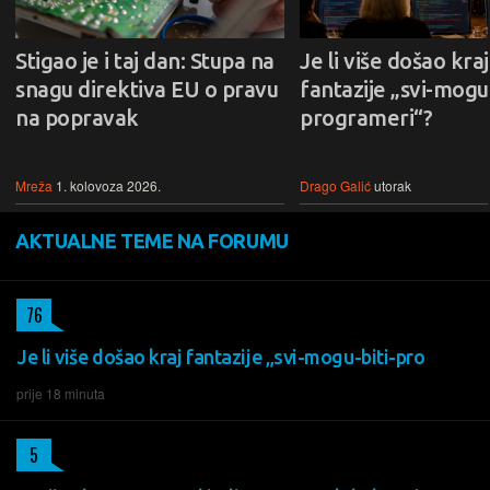
Stigao je i taj dan: Stupa na
Je li više došao kraj
snagu direktiva EU o pravu
fantazije „svi-mogu-
na popravak
programeri“?
Mreža
1. kolovoza 2026.
Drago Galić
utorak
AKTUALNE TEME NA FORUMU
76
Je li više došao kraj fantazije „svi-mogu-biti-pro
prije 18 minuta
5