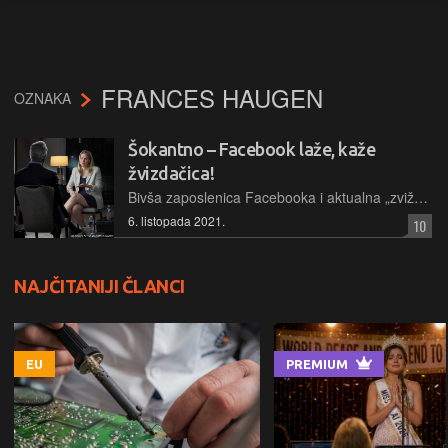
FRANCES HAUGEN
OZNAKA
Šokantno – Facebook laže, kaže
žvizdačica!
Bivša zaposlenica Facebooka i aktualna „zviždačica“ Frances Haugen podnijela je prijavu američkom SEC-u o Facebookovim lažiranim podacima koje daje svojim oglašivačima i ulagačima. Facebook sve niječe
6. listopada 2021.
10
NAJČITANIJI ČLANCI
EU
PREMIUM