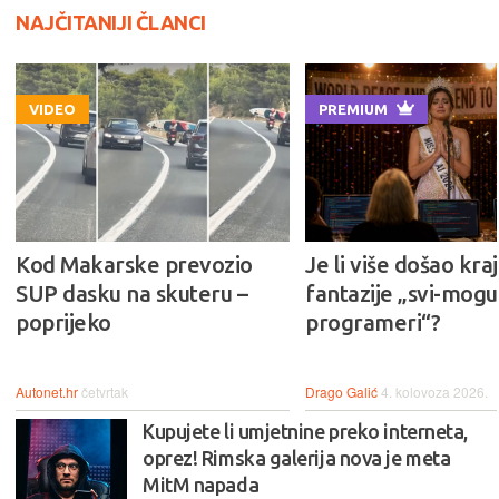
NAJČITANIJI ČLANCI
VIDEO
PREMIUM
Kod Makarske prevozio
Je li više došao kraj
SUP dasku na skuteru –
fantazije „svi-mogu-
poprijeko
programeri“?
Autonet.hr
četvrtak
Drago Galić
4. kolovoza 2026.
Kupujete li umjetnine preko interneta,
oprez! Rimska galerija nova je meta
MitM napada