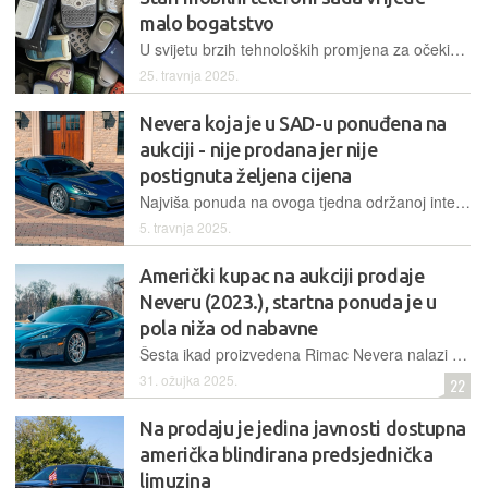
malo bogatstvo
U svijetu brzih tehnoloških promjena za očekivati je da su „jučerašnji“ gadgeti samo zastarjeli relikti, ali ima čudaka koji na stvari ne gledaju tako
25. travnja 2025.
Nevera koja je u SAD-u ponuđena na
aukciji - nije prodana jer nije
postignuta željena cijena
Najviša ponuda na ovoga tjedna održanoj internetskoj dražbi bila je 1,27 milijuna dolara, no time nije postignuta najniža očekivana cijena koju je prodavatelj bio postavio
5. travnja 2025.
Američki kupac na aukciji prodaje
Neveru (2023.), startna ponuda je u
pola niža od nabavne
Šesta ikad proizvedena Rimac Nevera nalazi se u SAD-u, u vlasništvu Triple F Collectiona. Isporučio ju je svojedobno Mate Rimac osobno, a ovi kolekcionari sada je žele prodati na aukciji, startna ponuda je po nižoj početnoj cijeni, tipično za aukcije
31. ožujka 2025.
22
Na prodaju je jedina javnosti dostupna
američka blindirana predsjednička
limuzina