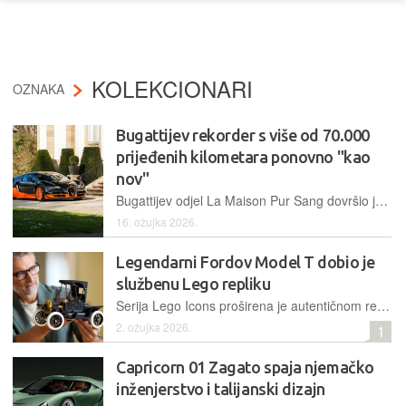
KOLEKCIONARI
OZNAKA
Bugattijev rekorder s više od 70.000
prijeđenih kilometara ponovno "kao
nov"
Bugattijev odjel La Maison Pur Sang dovršio je šestomjesečnu restauraciju unikatnog modela koji je otvorio put svjetskom brzinskom rekordu iz 2010. godine, a do danas je prešao preko 70.000 km
16. ožujka 2026.
Legendarni Fordov Model T dobio je
službenu Lego repliku
Serija Lego Icons proširena je autentičnom replikom Forda Model T iz 1910-ih, donoseći 1.060 detaljnih dijelova koji vjerno reproduciraju estetiku i mehaniku začetnika moderne automobilske industrije
2. ožujka 2026.
1
Capricorn 01 Zagato spaja njemačko
inženjerstvo i talijanski dizajn