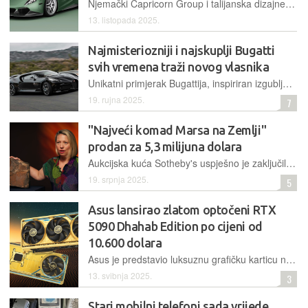
Njemački Capricorn Group i talijanska dizajnerska kuća Zagato udružili su snage u stvaranju hiperautomobila s V8 motorom od 900 KS, ograničenog na samo 19 ekskluzivnih primjeraka
13. listopada 2025.
Najmisteriozniji i najskuplji Bugatti
svih vremena traži novog vlasnika
Unikatni primjerak Bugattija, inspiriran izgubljenim klasikom i zasnovan na modelu Chiron, nakon samo četiri godine od prve isporuke misterioznom kupcu vraća se na tržište kroz diskretnu privatnu prodaju
19. rujna 2025.
7
"Najveći komad Marsa na Zemlji"
prodan za 5,3 milijuna dolara
Aukcijska kuća Sotheby's uspješno je zaključila dražbu marsovskog meteorita, otkrivenoga krajem 2023. godine u Africi. Najveći poznati meteorit porijeklom s Marsa time je postao i najskuplji u povijesti
19. srpnja 2025.
5
Asus lansirao zlatom optočeni RTX
5090 Dhahab Edition po cijeni od
10.600 dolara
Asus je predstavio luksuznu grafičku karticu namijenjenu kolekcionarskom tržištu Bliskog istoka, ROG Astral RTX 5090 Dhahab Edition
13. svibnja 2025.
3
Stari mobilni telefoni sada vrijede