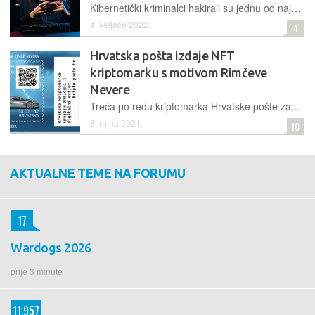
Kibernetički kriminalci hakirali su jednu od najuglednijih talijanskih galerija i njemačkog kolekcionara nagovorili da pošalje 33.000 dolara na lažni račun za slike koje se ne prodaju
4. veljače 2022.
4
Hrvatska pošta izdaje NFT
kriptomarku s motivom Rimčeve
Nevere
Treća po redu kriptomarka Hrvatske pošte zapisana na blockchainu bit će puštena u optjecaj 9. rujna, povodom Dana marke. Digitalni kolekcionari imat će na odabir pet varijanti
8. rujna 2021.
10
AKTUALNE TEME NA FORUMU
17
Wardogs 2026
prije 3 minute
11.957