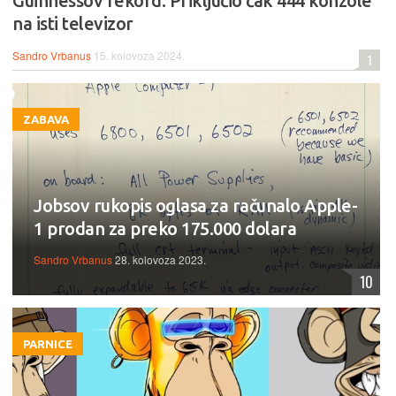
Guinnessov rekord: Priključio čak 444 konzole
na isti televizor
Sandro Vrbanus
15. kolovoza 2024.
1
ZABAVA
Jobsov rukopis oglasa za računalo Apple-
1 prodan za preko 175.000 dolara
Sandro Vrbanus
28. kolovoza 2023.
10
PARNICE