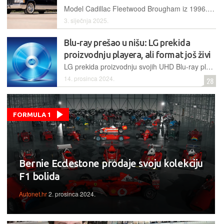
Model Cadillac Fleetwood Brougham iz 1996. godine jedina je američka predsjednička limuzina ikad prodana u privatne ruke, a ovog mjeseca promijenit će vlasnika na ekskluzivnoj aukciji
3. siječnja 2025.
Blu-ray prešao u nišu: LG prekida
proizvodnju playera, ali format još živi
LG prekida proizvodnju svojih UHD Blu-ray playera, pokazujući da fizički mediji gube utrku sa streamingom, no format opstaje u niši zahvaljujući entuzijastima koji cijene njegovu superiornu kvalitetu i studijima koji i dalje izdaju nove filmove...
14. prosinca 2024.
28
FORMULA 1
Bernie Ecclestone prodaje svoju kolekciju
F1 bolida
Autonet.hr
2. prosinca 2024.