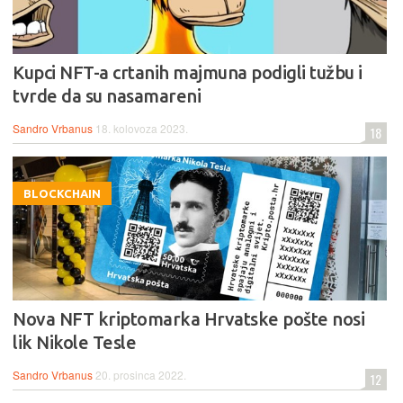
Kupci NFT-a crtanih majmuna podigli tužbu i
tvrde da su nasamareni
Sandro Vrbanus
18. kolovoza 2023.
18
BLOCKCHAIN
Nova NFT kriptomarka Hrvatske pošte nosi
lik Nikole Tesle
Sandro Vrbanus
20. prosinca 2022.
12