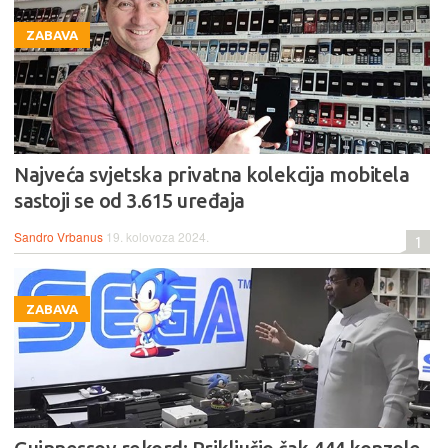
ZABAVA
Najveća svjetska privatna kolekcija mobitela
sastoji se od 3.615 uređaja
Sandro Vrbanus
19. kolovoza 2024.
1
ZABAVA