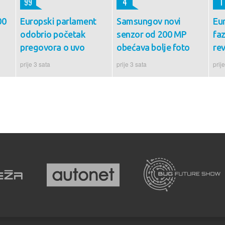
99
4
1
00
Europski parlament
Samsungov novi
Eur
odobrio početak
senzor od 200 MP
fa
pregovora o uvo
obećava bolje foto
rev
prije 3 sata
prije 3 sata
prij