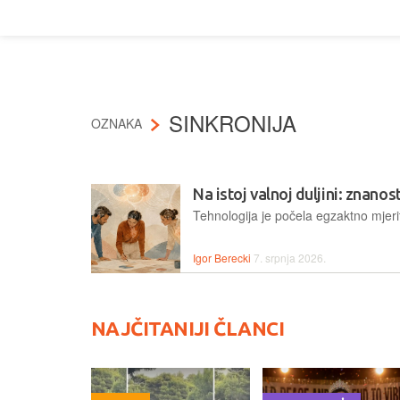
SINKRONIJA
OZNAKA
Na istoj valnoj duljini: znano
Igor Berecki
7. srpnja 2026.
NAJČITANIJI ČLANCI