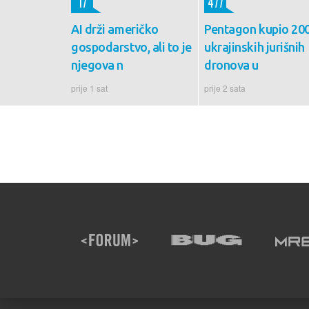
17
477
AI drži američko
Pentagon kupio 20
gospodarstvo, ali to je
ukrajinskih jurišnih
njegova n
dronova u
prije 1 sat
prije 2 sata