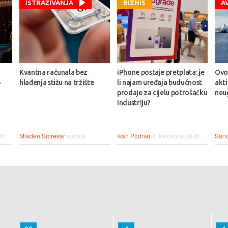
ISTRAŽIVANJA
BIZNIS
A
Kvantna računala bez
iPhone postaje pretplata: je
Ovo 
-
hlađenja stižu na tržište
li najam uređaja budućnost
akt
prodaje za cijelu potrošačku
neu
industriju?
6.
Mladen Smrekar
subota
Ivan Podnar
3. kolovoza 2026.
Sand