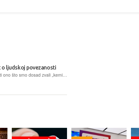
st o ljudskoj povezanosti
Tehnologija je počela egzaktno mjeriti ono što smo dosad zvali „kemija među nama”, „kliknuli smo” ili „dišemo u istom ritmu”