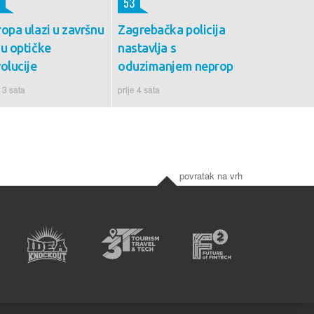
53
opa ulazi u završnu
Zagrebačka policija
zu optičke
nastavlja s
olucije
oduzimanjem neprop
e 3 sata
prije 4 sata
povratak na vrh