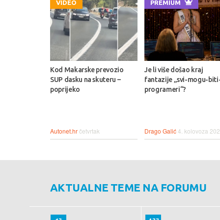
VIDEO
PREMIUM
Kod Makarske prevozio
Je li više došao kraj
SUP dasku na skuteru –
fantazije „svi-mogu-biti
poprijeko
programeri“?
Autonet.hr
četvrtak
Drago Galić
4. kolovoza 202
AKTUALNE TEME NA FORUMU