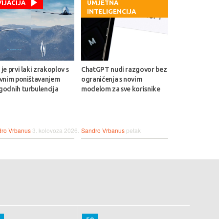
VIJACIJA
UMJETNA
INTELIGENCIJA
je prvi laki zrakoplov s
ChatGPT nudi razgovor bez
ivnim poništavanjem
ograničenja s novim
godnih turbulencija
modelom za sve korisnike
ro Vrbanus
3. kolovoza 2026.
Sandro Vrbanus
petak