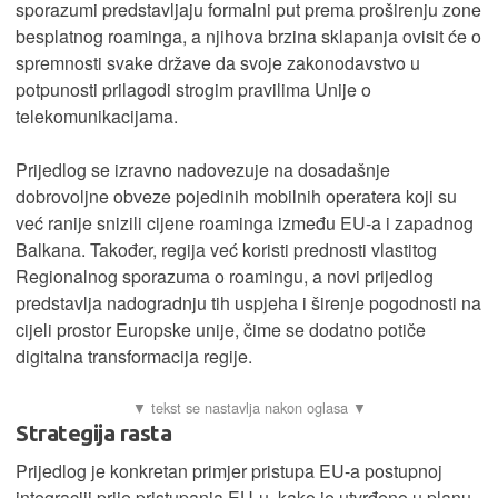
sporazumi predstavljaju formalni put prema proširenju zone
besplatnog roaminga, a njihova brzina sklapanja ovisit će o
spremnosti svake države da svoje zakonodavstvo u
potpunosti prilagodi strogim pravilima Unije o
telekomunikacijama.
Prijedlog se izravno nadovezuje na dosadašnje
dobrovoljne obveze pojedinih mobilnih operatera koji su
već ranije snizili cijene roaminga između EU-a i zapadnog
Balkana. Također, regija već koristi prednosti vlastitog
Regionalnog sporazuma o roamingu, a novi prijedlog
predstavlja nadogradnju tih uspjeha i širenje pogodnosti na
cijeli prostor Europske unije, čime se dodatno potiče
digitalna transformacija regije.
Strategija rasta
Prijedlog je konkretan primjer pristupa EU-a postupnoj
integraciji prije pristupanja EU-u, kako je utvrđeno u planu