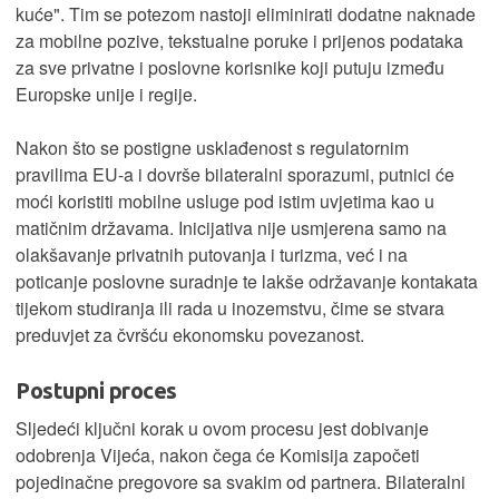
kuće". Tim se potezom nastoji eliminirati dodatne naknade
za mobilne pozive, tekstualne poruke i prijenos podataka
za sve privatne i poslovne korisnike koji putuju između
Europske unije i regije.
Nakon što se postigne usklađenost s regulatornim
pravilima EU-a i dovrše bilateralni sporazumi, putnici će
moći koristiti mobilne usluge pod istim uvjetima kao u
matičnim državama. Inicijativa nije usmjerena samo na
olakšavanje privatnih putovanja i turizma, već i na
poticanje poslovne suradnje te lakše održavanje kontakata
tijekom studiranja ili rada u inozemstvu, čime se stvara
preduvjet za čvršću ekonomsku povezanost.
Postupni proces
Sljedeći ključni korak u ovom procesu jest dobivanje
odobrenja Vijeća, nakon čega će Komisija započeti
pojedinačne pregovore sa svakim od partnera. Bilateralni