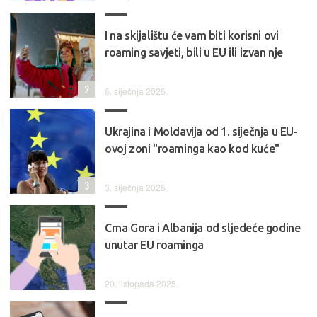
I na skijalištu će vam biti korisni ovi
roaming savjeti, bili u EU ili izvan nje
2
6. siječnja 2026.
Ukrajina i Moldavija od 1. siječnja u EU-
ovoj zoni "roaminga kao kod kuće"
3
3. siječnja 2026.
Crna Gora i Albanija od sljedeće godine
unutar EU roaminga
20. listopada 2025.