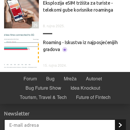
Eksplozija eSIM tržišta za turiste -
telekomi gube korisnike roaminga
26
8. rujna 2025.
Roaming - Iskustva iz najposjećenijih
gradova
15. rujna 2024.
Forum
Bug
Mreža
Autonet
Bug Future Show
Idea Knockout
Tourism, Travel & Tech
Future of Fintech
Newsletter