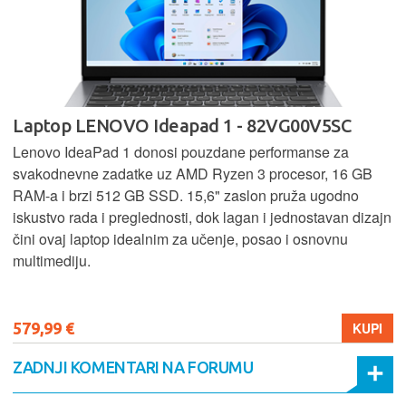
Laptop LENOVO Ideapad 1 - 82VG00V5SC
Lenovo IdeaPad 1 donosi pouzdane performanse za
svakodnevne zadatke uz AMD Ryzen 3 procesor, 16 GB
RAM-a i brzi 512 GB SSD. 15,6" zaslon pruža ugodno
iskustvo rada i preglednosti, dok lagan i jednostavan dizajn
čini ovaj laptop idealnim za učenje, posao i osnovnu
multimediju.
579,99 €
KUPI
ZADNJI KOMENTARI NA FORUMU