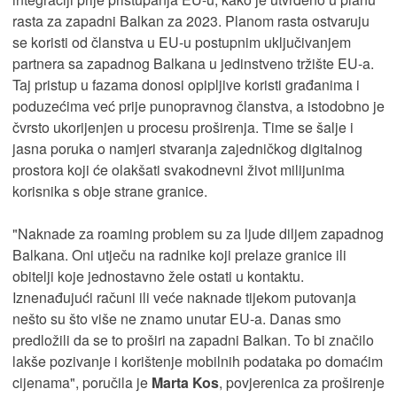
rasta za zapadni Balkan za 2023. Planom rasta ostvaruju
se koristi od članstva u EU-u postupnim uključivanjem
partnera sa zapadnog Balkana u jedinstveno tržište EU-a.
Taj pristup u fazama donosi opipljive koristi građanima i
poduzećima već prije punopravnog članstva, a istodobno je
čvrsto ukorijenjen u procesu proširenja. Time se šalje i
jasna poruka o namjeri stvaranja zajedničkog digitalnog
prostora koji će olakšati svakodnevni život milijunima
korisnika s obje strane granice.
"Naknade za roaming problem su za ljude diljem zapadnog
Balkana. Oni utječu na radnike koji prelaze granice ili
obitelji koje jednostavno žele ostati u kontaktu.
Iznenađujući računi ili veće naknade tijekom putovanja
nešto su što više ne znamo unutar EU-a. Danas smo
predložili da se to proširi na zapadni Balkan. To bi značilo
lakše pozivanje i korištenje mobilnih podataka po domaćim
cijenama", poručila je
Marta Kos
, povjerenica za proširenje