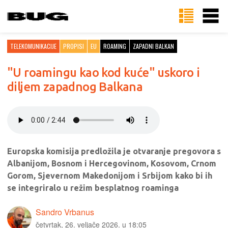
TELEKOMUNIKACIJE
PROPISI
EU
ROAMING
ZAPADNI BALKAN
"U roamingu kao kod kuće" uskoro i
diljem zapadnog Balkana
Europska komisija predložila je otvaranje pregovora s
Albanijom, Bosnom i Hercegovinom, Kosovom, Crnom
Gorom, Sjevernom Makedonijom i Srbijom kako bi ih
se integriralo u režim besplatnog roaminga
Sandro Vrbanus
četvrtak, 26. veljače 2026. u 18:05