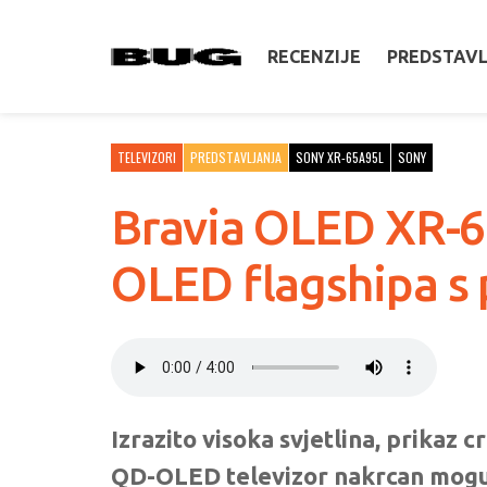
RECENZIJE
PREDSTAV
TELEVIZORI
PREDSTAVLJANJA
SONY XR-65A95L
SONY
Bravia OLED XR-6
OLED flagshipa s
Izrazito visoka svjetlina, prikaz 
QD-OLED televizor nakrcan moguć