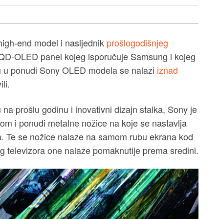
 high-end model i nasljednik
prošlogodišnjeg
isti QD-OLED panel kojeg isporučuje Samsung i kojeg
štu u ponudi Sony OLED modela se nalazi
iznad
li.
na prošlu godinu i inovativni dizajn stalka, Sony je
jom i ponudi metalne nožice na koje se nastavlja
ana. Te se nožice nalaze na samom rubu ekrana kod
g televizora one nalaze pomaknutije prema sredini.