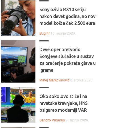
Sony oživio RX10 seriju
nakon devet godina, no novi
model košta čak 2.500 eura
Bug.hr
10. srpnja 2026.
Developer pretvorio
Sonyjeve slušalice u sustav
za praćenje pokreta glave u
igrama
Matej Markovinović
8. srpnja 2026.
Oko sokolovo stiže i na
hrvatske travnjake, HNS
osigurao moderniji VAR
2
Sandro Vrbanus
7. srpnja 2026.