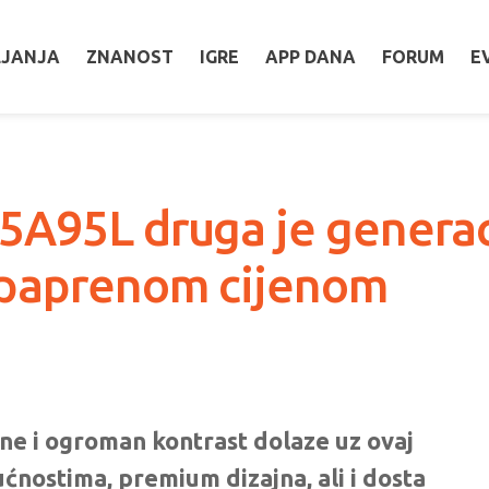
LJANJA
ZNANOST
IGRE
APP DANA
FORUM
E
5A95L druga je genera
 paprenom cijenom
crne i ogroman kontrast dolaze uz ovaj
nostima, premium dizajna, ali i dosta