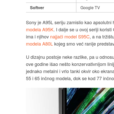
Softver
Google TV
Sony je A95L seriju zamislio kao apsolutni
modela A95K
. I dalje se u ovoj seriji kor
ima i njihov
najjači model S95C
, a na trži
modela A80L
kojeg smo već ranije predstavi
U dizajnu postoje neke razlike, pa u odnosu 
ove godine išao nešto konzervativnijom lini
jednako metalni i vrlo tanki okvir oko ekr
55 i 65 inčnog modela, dok se kod 77 inčno