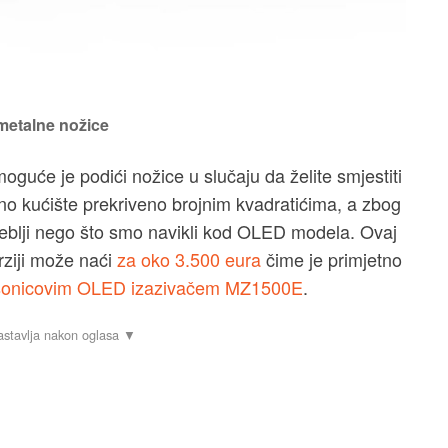
 metalne nožice
uće je podići nožice u slučaju da želite smjestiti
no kućište prekriveno brojnim kvadratićima, a zbog
 deblji nego što smo navikli kod OLED modela. Ovaj
rziji može naći
za oko 3.500 eura
čime je primjetno
onicovim OLED izazivačem MZ1500E
.