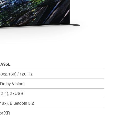
5A95L
0x2.160) / 120 Hz
Dolby Vision)
 2.1), 2xUSB
ax), Bluetooth 5.2
sor XR