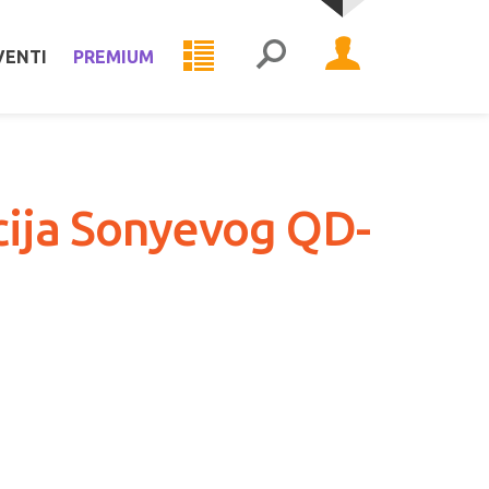
VENTI
PREMIUM
cija Sonyevog QD-