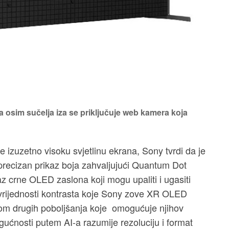
 a osim sučelja iza se priključuje web kamera koja
izuzetno visoku svjetlinu ekrana, Sony tvrdi da je
to precizan prikaz boja zahvaljujući Quantum Dot
 crne OLED zaslona koji mogu upaliti i ugasiti
 vrijednosti kontrasta koje Sony zove XR OLED
izom drugih poboljšanja koje omogućuje njihov
ućnosti putem AI-a razumije rezoluciju i format