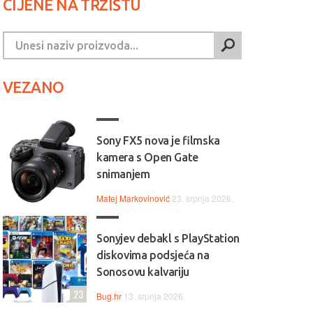
CIJENE NA TRŽIŠTU
VEZANO
Sony FX5 nova je filmska
kamera s Open Gate
snimanjem
Matej Markovinović
23. srpnja 2026.
Sonyjev debakl s PlayStation
diskovima podsjeća na
Sonosovu kalvariju
23
Bug.hr
13. srpnja 2026.