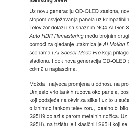
Samsung S99H
Uz novu generaciju QD-OLED zaslona, novi
stopom osvježavanja panela uz kompatibil
Televizor dolazi i sa snažnim NQ4 AI Gen
među brojnim drugi
Auto HDR Remastering
pomoći za gledanje utakmica je
AI Motion 
scenama i
koja prilag
AI Soccer Mode Pro
stadionu. I dok nova generacija QD-OLED pa
cd/m2 u naglascima.
Možda i najveća promjena u odnosu na proš
Umjesto vrlo tankih rubova oko panela, pos
koji podsjeća na okvir za slike i uz to u su
o iznimno tankom televizoru, idealno bi bilo
S95H9 dolazi s parom metalnih nožica. Uz S
S95H), na tržištu je i klasičniji S95H koji se