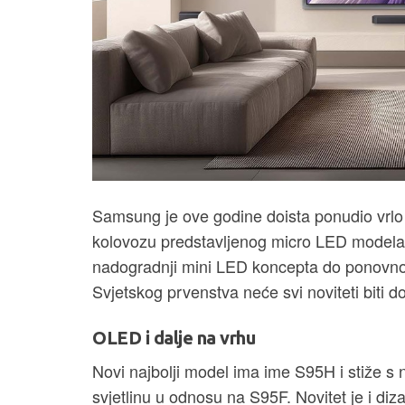
Samsung je ove godine doista ponudio vrlo 
kolovozu predstavljenog micro LED modela,
nadogradnji mini LED koncepta do ponovno 
Svjetskog prvenstva neće svi noviteti biti d
OLED i dalje na vrhu
Novi najbolji model ima ime S95H i stiže
svjetlinu u odnosu na S95F. Novitet je i di