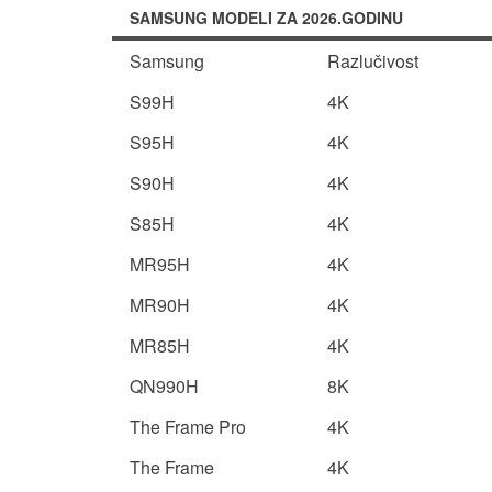
SAMSUNG MODELI ZA 2026.GODINU
Samsung
Razlučivost
S99H
4K
S95H
4K
S90H
4K
S85H
4K
MR95H
4K
MR90H
4K
MR85H
4K
QN990H
8K
The Frame Pro
4K
The Frame
4K