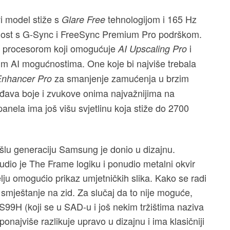
 model stiže s
tehnologijom i 165 Hz
Glare Free
nost s G-Sync i FreeSync Premium Pro podrškom.
 3 procesorom koji omogućuje
i
AI Upscaling Pro
m AI mogućnostima. One koje bi najviše trebala
za smanjenje zamućenja u brzim
Enhancer Pro
ođava boje i zvukove onima najvažnijima na
nela ima još višu svjetlinu koja stiže do 2700
lu generaciju Samsung je donio u dizajnu.
udio je The Frame logiku i ponudio metalni okvir
čelju omogućio prikaz umjetničkih slika. Kako se radi
 smještanje na zid. Za slučaj da to nije moguće,
99H (koji se u SAD-u i još nekim tržištima naziva
 ponajviše razlikuje upravo u dizajnu i ima klasičniji