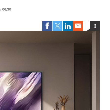
 u 06:30
0