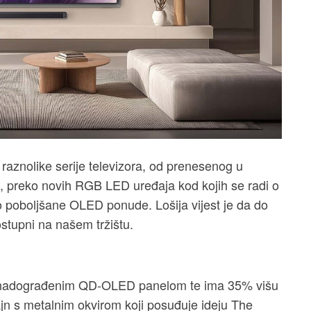
raznolike serije televizora, od prenesenog u
 preko novih RGB LED uređaja kod kojih se radi o
poboljšane OLED ponude. Lošija vijest je da do
ostupni na našem tržištu.
 s nadograđenim QD-OLED panelom te ima 35% višu
zajn s metalnim okvirom koji posuđuje ideju The