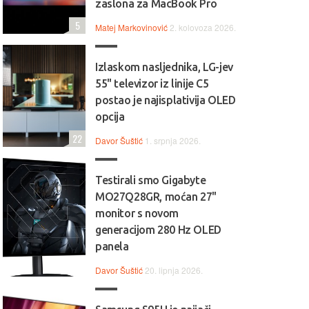
zaslona za MacBook Pro
5
Matej Markovinović
2. kolovoza 2026.
Izlaskom nasljednika, LG-jev
55" televizor iz linije C5
postao je najisplativija OLED
opcija
22
Davor Šuštić
1. srpnja 2026.
Testirali smo Gigabyte
MO27Q28GR, moćan 27"
monitor s novom
generacijom 280 Hz OLED
panela
Davor Šuštić
20. lipnja 2026.