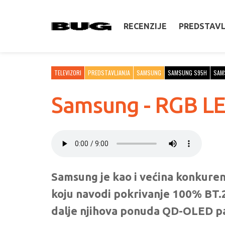
RECENZIJE
PREDSTAV
TELEVIZORI
PREDSTAVLJANJA
SAMSUNG
SAMSUNG S95H
SAM
Samsung - RGB L
Samsung je kao i većina konkure
koju navodi pokrivanje 100% BT.20
dalje njihova ponuda QD-OLED pa