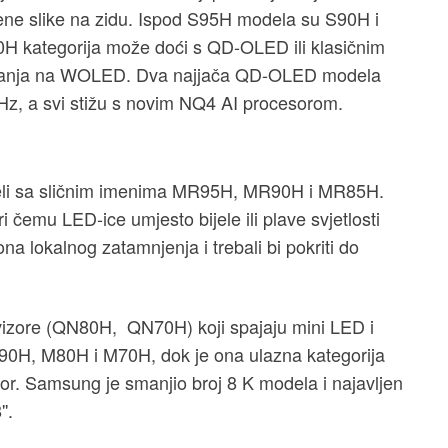
rene slike na zidu. Ispod S95H modela su S90H i
0H kategorija može doći s QD-OLED ili klasičnim
lanja na WOLED. Dva najjača QD-OLED modela
 Hz, a svi stižu s novim NQ4 AI procesorom.
li sa sličnim imenima MR95H, MR90H i MR85H.
 čemu LED-ice umjesto bijele ili plave svjetlosti
na lokalnog zatamnjenja i trebali bi pokriti do
zore (QN80H, QN70H) koji spajaju mini LED i
90H, M80H i M70H, dok je ona ulazna kategorija
or. Samsung je smanjio broj 8 K modela i najavljen
'.