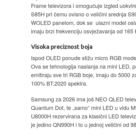
Frame televizora i omogućuje izgled uokvi
S85H pri čemu ovisno o veličini srednja S9
WOLED panelom, dok se ulazni model os
imaju brzi frekvenciju osvježavanja od 165
Visoka preciznost boja
Ispod OLED ponude stižu micro RGB mode
Ova se tehnologija naslanja na mini LED, pri
emitiraju sve tri RGB boje, imaju do 5000 zo
100% BT.2020 spektra.
Samsung za 2026 ima još NEO QLED televi
Quantum Dot, te „samo“ mini LED u vidu M
U8000H rezervirana za klasični LED televiz
je jedino QN990H i to u jednoj veličini od 98'