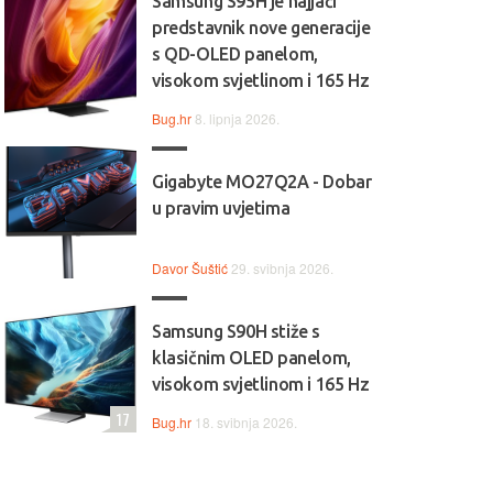
Samsung S95H je najjači
predstavnik nove generacije
s QD-OLED panelom,
visokom svjetlinom i 165 Hz
Bug.hr
8. lipnja 2026.
Gigabyte MO27Q2A - Dobar
u pravim uvjetima
Davor Šuštić
29. svibnja 2026.
Samsung S90H stiže s
klasičnim OLED panelom,
visokom svjetlinom i 165 Hz
17
Bug.hr
18. svibnja 2026.