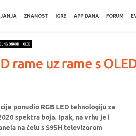
LJANJA
ZNANOST
IGRE
APP DANA
FORUM
E
SUNG QN80H
OLED
ED rame uz rame s OLE
ncije ponudio RGB LED tehnologiju za
20 spektra boja. Ipak, na vrhu je i
nela na čelu s S95H televizorom