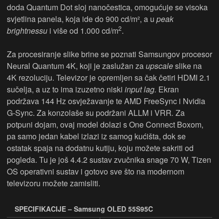
doda Quantum Dot sloj nanočestica, omogućuje se visoka
svjetlina panela, koja ide do 900 cd/m², a u
peak
2
brightnessu
i više od 1.000 cd/m
.
Za procesiranje slike brine se poznati Samsungov procesor
Neural Quantum 4K, koji je zaslužan za
upscale
slike na
4K rezoluciju. Televizor je opremljen sa čak četiri HDMI 2.1
sučelja, a uz to ima izuzetno niski
input lag.
Ekran
podržava 144 Hz osvježavanje te AMD FreeSync i Nvidia
G-Sync. Za konzolaše su podržani ALLM
i VRR
.
Za
potpuni dojam, ovaj model dolazi s One Connect Boxom,
pa samo jedan kabel izlazi iz samog kućišta, dok se
ostatak spaja na dodatnu kutiju, koju možete sakriti od
pogleda. Tu je još 4.4.2 sustav zvučnika snage 70 W, Tizen
OS operativni sustav i gotovo sve što na modernom
televizoru možete zamisliti.
SPECIFIKACIJE – Samsung OLED 55S95C