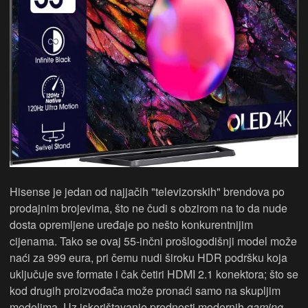
Hisense je jedan od najjačih "televizorskih" brendova po
prodajnim brojevima, što ne čudi s obzirom na to da nude
dosta opremljene uređaje po nešto konkurentnijim
cijenama. Tako se ovaj 55-inčni prošlogodišnji model može
naći za 999 eura, pri čemu nudi široku HDR podršku koja
uključuje sve formate i čak četiri HDMI 2.1 konektora; što se
kod drugih proizvođača može pronaći samo na skupljim
modelima. Uz iskorištavanje prednosti modernih
gaming