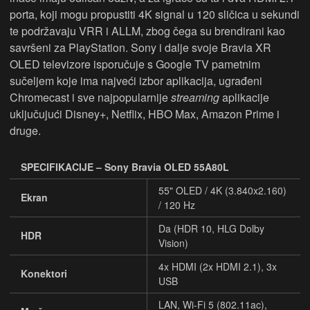
porta, koji mogu propustiti 4K signal u 120 sličica u sekundi
te podržavaju VRR i ALLM, zbog čega su brendirani kao
savršeni za PlayStation. Sony i dalje svoje Bravia XR
OLED televizore isporučuje s Google TV pametnim
sučeljem koje ima najveći izbor aplikacija, ugrađeni
Chromecast i sve najpopularnije
streaming
aplikacije
uključujući Disney+, Netflix, HBO Max, Amazon Prime i
druge.
SPECIFIKACIJE – Sony Bravia OLED 55A80L
55" OLED / 4K (3.840x2.160)
Ekran
/ 120 Hz
Da (HDR 10, HLG Dolby
HDR
Vision)
4x HDMI (2x HDMI 2.1), 3x
Konektori
USB
LAN, Wi-Fi 5 (802.11ac),