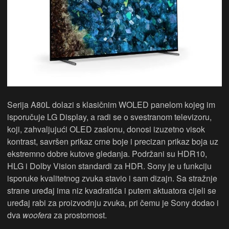
Serija A80L dolazi s klasičnim WOLED panelom kojeg im
isporučuje LG Display, a radi se o svestranom televizoru,
koji, zahvaljujući OLED zaslonu, donosi izuzetno visok
kontrast, savršen prikaz crne boje i precizan prikaz boja uz
ekstremno dobre kutove gledanja. Podržani su HDR10,
HLG i Dolby Vision standardi za HDR. Sony je u funkciju
isporuke kvalitetnog zvuka stavio i sam dizajn. Sa stražnje
strane uređaj ima niz kvadratića i putem aktuatora cijeli se
uređaj rabi za proizvodnju zvuka, pri čemu je Sony dodao i
dva
woofera
za prostornost.