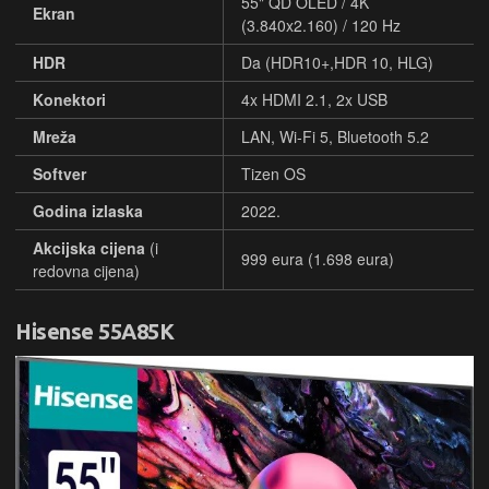
55" QD OLED / 4K
Ekran
(3.840x2.160) / 120 Hz
HDR
Da (HDR10+,HDR 10, HLG)
Konektori
4x HDMI 2.1, 2x USB
Mreža
LAN, Wi-Fi 5, Bluetooth 5.2
Softver
Tizen OS
Godina izlaska
2022.
Akcijska cijena
(i
999 eura (1.698 eura)
redovna cijena)
Hisense 55A85K