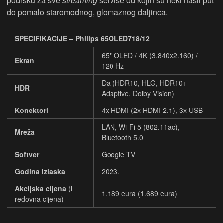
podršku za sve
streaming
servise od kojih su neki našli put
do pomalo staromodnog, glomaznog daljinca.
SPECIFIKACIJE – Philips 65OLED718/12
65" OLED / 4K (3.840x2.160) /
Ekran
120 Hz
Da (HDR10, HLG, HDR10+
HDR
Adaptive, Dolby Vision)
Konektori
4x HDMI (2x HDMI 2.1), 3x USB
LAN, Wi-Fi 5 (802.11ac),
Mreža
Bluetooth 5.0
Softver
Google TV
Godina izlaska
2023.
Akcijska cijena
(i
1.189 eura (1.689 eura)
redovna cijena)