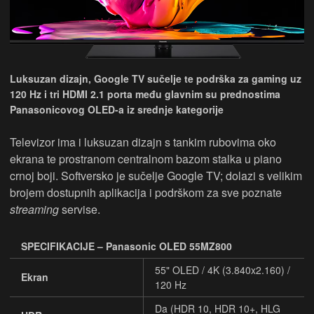
Luksuzan dizajn, Google TV sučelje te podrška za gaming uz
120 Hz i tri HDMI 2.1 porta među glavnim su prednostima
Panasonicovog OLED-a iz srednje kategorije
Televizor ima i luksuzan dizajn s tankim rubovima oko
ekrana te prostranom centralnom bazom stalka u piano
crnoj boji. Softversko je sučelje Google TV; dolazi s velikim
brojem dostupnih aplikacija i podrškom za sve poznate
streaming
servise.
SPECIFIKACIJE – Panasonic OLED 55MZ800
55" OLED / 4K (3.840x2.160) /
Ekran
120 Hz
Da (HDR 10, HDR 10+, HLG