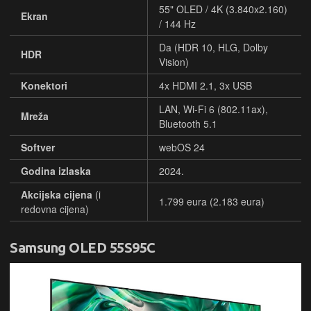
55" OLED / 4K (3.840x2.160)
Ekran
/ 144 Hz
Da (HDR 10, HLG, Dolby
HDR
Vision)
Konektori
4x HDMI 2.1, 3x USB
LAN, Wi-Fi 6 (802.11ax),
Mreža
Bluetooth 5.1
Softver
webOS 24
Godina izlaska
2024.
Akcijska cijena
(i
1.799 eura (2.183 eura)
redovna cijena)
Samsung OLED 55S95C