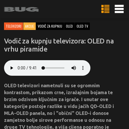
TELEVIZORI
AKCIJE
VODIČ ZA KUPNJU
OLED
OLED TV
Vodič za kupnju televizora: OLED na
vrhu piramide
OLED televizori nametnuli su se ogromnim
kontrastom, prikazom crne, izražajnim bojama te
brzim odzivom ključnim za igrače. I unutar ove
kategorije postoje razlike u vidu jačih QD-OLED i
MLA-OLED panela, no i "obični" OLED-i donose
zamjetno bolje sirove performanse u odnosu na
druge TV tehnologije, a viša cijena popratno je