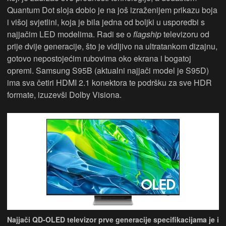
Quantum Dot sloja dobio je na još izraženijem prikazu boja
i višoj svjetlini, koja je bila jedna od boljki u usporedbi s
najjačim LED modelima. Radi se o
flagship
televizoru od
prije dvije generacije, što je vidljivo na ultratankom dizajnu,
gotovo nepostojećim rubovima oko ekrana i bogatoj
opremi. Samsung S95B (aktualni najjači model je S95D)
ima sva četiri HDMI 2.1 konektora te podršku za sve HDR
formate, izuzevši Dolby Visiona.
Najjači QD-OLED televizor prve generacije specifikacijama je i