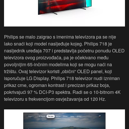
Philips se malo zaigrao s imenima televizora pa se nije
lako snaći koji model nasljeđuje kojeg. Philips 718 je
nasljednik uređaja 707 i predstavlja početnu ponudu OLED
televizora ovog proizvođača, pa je očekivano među
povoljnijim 65-inčnim modelima koji se mogu naći na
tržištu. Ovaj televizor koristi „obični“ OLED panel, koji
isporučuje LG Display. Philips 718 televizor nudi izniman
prikaz crne, ogroman kontrast i precizan prikaz boja,
pokrivajući 97 % DCI-P3 spektra. Radi se o 10-bitnom 4K
televizoru s frekvencijom osvježavanja od 120 Hz.