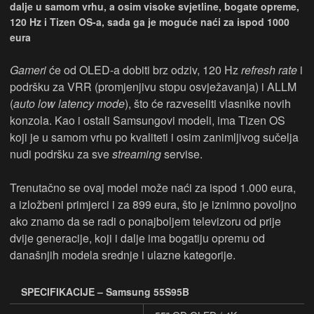
dalje u samom vrhu, a osim visoke svjetline, bogate opreme,
120 Hz i Tizen OS-a, sada ga je moguće naći za ispod 1000
eura
Gameri
će od OLED-a dobiti brz odziv, 120 Hz
refresh rate
i
podršku za VRR (promjenjivu stopu osvježavanja) i ALLM
(
auto low latency mode
), što će razveseliti vlasnike novih
konzola. Kao i ostali Samsungovi modeli, ima Tizen OS
koji je u samom vrhu po kvaliteti i osim zanimljivog sučelja
nudi podršku za sve
streaming
servise.
Trenutačno se ovaj model može naći za ispod 1.000 eura,
a izložbeni primjerci i za 899 eura, što je iznimno povoljno
ako znamo da se radi o ponajboljem televizoru od prije
dvije generacije, koji i dalje ima bogatiju opremu od
današnjih modela srednje i ulazne kategorije.
SPECIFIKACIJE – Samsung 55S95B