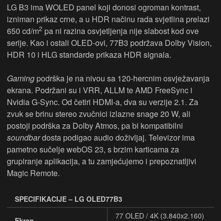
LG B3 ima WOLED panel koji donosi ogroman kontrast,
izniman prikaz crne, a u HDR načinu rada svjetlina prelazi
2
650 cd/m
pa ni razina osvjetljenja nije slabost kod ove
serije. Kao i ostali OLED-ovi, 77B3 podržava Dolby Vision,
HDR 10 i HLG standarde prikaza HDR signala.
Gaming
podrška je na nivou sa 120-hercnim osvježavanja
ekrana. Podržani su i VRR, ALLM te AMD FreeSync i
Nvidia G-Sync. Od četiri HDMI-a, dva su verzije 2.1. Za
zvuk se brinu stereo zvučnici izlazne snage 20 W, ali
postoji podrška za Dolby Atmos, pa bi kompatibilni
soundbar
dosta podigao audio doživljaj. Televizor ima
pametno sučelje webOS 23, s brzim karticama za
grupiranje aplikacija, a tu zamjećujemo i prepoznatljivi
Magic Remote.
SPECIFIKACIJE – LG OLED77B3
77 OLED / 4K (3.840x2.160)
Ekran