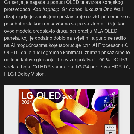
G4 serija je najjača u ponudi OLED televizora korejskog
proizvođača. Kao
flaghsip
, G4 donosi luksuzni One Wall
dizajn, gdje je zamišljeno postavljanje na zid, pri čemu se s
posebnim stalkom on savršeno stapa sa zidom. LG je kod
ovog modela predstavio drugu generaciju MLA OLED
panela, koji je dodatno dobio na svjetlini, a puno se radilo
na AI mogućnostima koje isporučuje α11 AI Processor 4K.
OLED i dalje nudi ogroman kontrast i izniman prikaz crne te
odlične kutove gledanja. Televizor pokriva i 100 % DCI-P3
spektra boja. Od HDR standarda, LG G4 podržava HDR 10,
HLG i Dolby Vision.