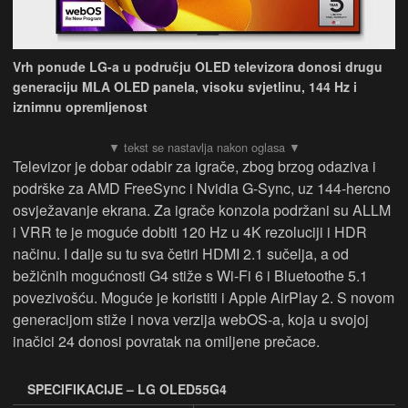
Vrh ponude LG-a u području OLED televizora donosi drugu
generaciju MLA OLED panela, visoku svjetlinu, 144 Hz i
iznimnu opremljenost
Televizor je dobar odabir za igrače, zbog brzog odaziva i
podrške za AMD FreeSync i Nvidia G-Sync, uz 144-hercno
osvježavanje ekrana. Za igrače konzola podržani su ALLM
i VRR te je moguće dobiti 120 Hz u 4K rezoluciji i HDR
načinu. I dalje su tu sva četiri HDMI 2.1 sučelja, a od
bežičnih mogućnosti G4 stiže s Wi-Fi 6 i Bluetoothe 5.1
povezivošću. Moguće je koristiti i Apple AirPlay 2. S novom
generacijom stiže i nova verzija webOS-a, koja u svojoj
inačici 24 donosi povratak na omiljene prečace.
SPECIFIKACIJE – LG OLED55G4