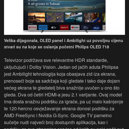
Velika dijagonala, OLED panel i Ambilight uz povoljnu cijenu
stvari su na koje se oslanja početni Philips OLED 718
Televizor podržava sve relevantne HDR standarde,
uključujući i Dolby Vision. Jedan od jačih aduta Philipsa
jest Ambilight tehnologija koja obasjava zid iza ekrana,
prenoseći boje sa sadržaja koji gledate i tako daje dojam
većeg ekrana te gledatelj biva snažnije uvučen u ono što
gleda. Dva od četiri HDMI-a jesu 2.1 varijante. Ovaj model
ima dosta snažnu podršku za igrače, pa uz malo kašnjenje
te 120-hercno osvježavanje ekrana donosi podršku za
AMD FreeSync i Nvidia G-Sync. Google TV pametno
sučelje nudi najveći broj dostupnih aplikacija, kao i