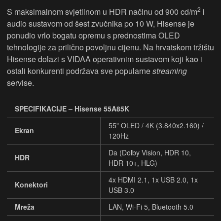
2
S maksimalnom svjetlinom u HDR načinu od 900 cd/m
i
audio sustavom od šest zvučnika po 10 W, Hisense je
ponudio vrlo bogatu opremu s prednostima OLED
tehnologije za prilično povoljnu cijenu. Na hrvatskom tržištu
Hisense dolazi s VIDAA operativnim sustavom koji kao i
ostali konkurenti podržava sve popularne
streaming
servise.
SPECIFIKACIJE – Hisense 55A85K
55" OLED / 4K (3.840x2.160) /
Ekran
120Hz
Da (Dolby Vision, HDR 10,
HDR
HDR 10+, HLG)
4x HDMI 2.1, 1x USB 2.0, 1x
Konektori
USB 3.0
Mreža
LAN, Wi-Fi 5, Bluetooth 5.0