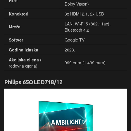
HDR
Dolby Vision)
Konektori
3x HDMI 2.1, 2x USB
LAN, Wi-Fi 5 (802.11ac),
Mreža
Bluetooth 4.2
Softver
Google TV
Godina izlaska
2023.
Akcijska cijena
(i
999 eura (1.499 eura)
redovna cijena)
Philips 65OLED718/12