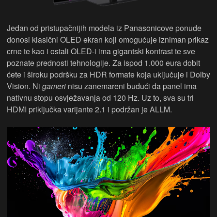
Jedan od pristupačnijih modela iz Panasonicove ponude
donosi klasični OLED ekran koji omogućuje izniman prikaz
crne te kao i ostali OLED-i ima gigantski kontrast te sve
poznate prednosti tehnologije. Za ispod 1.000 eura dobit
ćete i široku podršku za HDR formate koja uključuje i Dolby
Vision. Ni
gameri
nisu zanemareni budući da panel ima
nativnu stopu osvježavanja od 120 Hz. Uz to, sva su tri
HDMI priključka varijante 2.1 i podržan je ALLM.