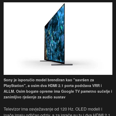
Sony je isporučio model brendiran kao "savršen za
PlayStation", a osim dva HDMI 2.1 porta podržava VRR i
ALLM. Osim bogate opreme ima Google TV pametno sučelje i
zanimljivo rješenje za audio sustav
Televizor ima osvježavanje od 120 Hz. OLED modeli i
inače imaju odličan odziv, a za igrače su tu i dva HDMI 2.1