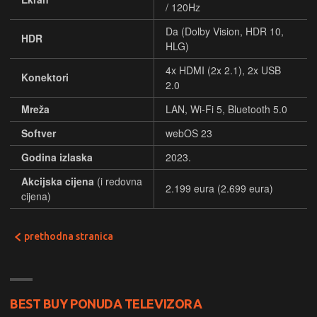
/ 120Hz
Da (Dolby Vision, HDR 10,
HDR
HLG)
4x HDMI (2x 2.1), 2x USB
Konektori
2.0
Mreža
LAN, Wi-Fi 5, Bluetooth 5.0
Softver
webOS 23
Godina izlaska
2023.
Akcijska cijena
(i redovna
2.199 eura (2.699 eura)
cijena)
prethodna stranica
BEST BUY PONUDA TELEVIZORA