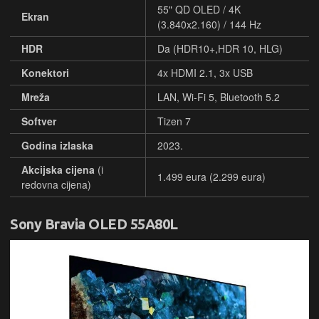
55" QD OLED / 4K
Ekran
(3.840x2.160) / 144 Hz
HDR
Da (HDR10+,HDR 10, HLG)
Konektori
4x HDMI 2.1, 3x USB
Mreža
LAN, Wi-Fi 5, Bluetooth 5.2
Softver
Tizen 7
Godina izlaska
2023.
Akcijska cijena
(i
1.499 eura (2.299 eura)
redovna cijena)
Sony Bravia OLED 55A80L