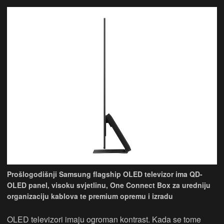
Prošlogodišnji Samsung flagship OLED televizor ima QD-
OLED panel, visoku svjetlinu, One Connect Box za uredniju
organizaciju kablova te premium opremu i izradu
OLED televizori imaju ogroman kontrast. Kada se tome