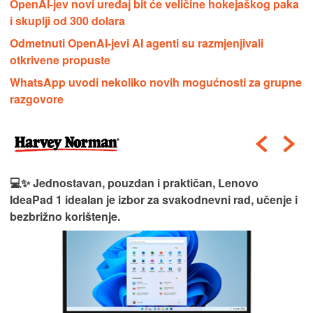
OpenAI-jev novi uređaj bit će veličine hokejaškog paka
i skuplji od 300 dolara
Odmetnuti OpenAI-jevi AI agenti su razmjenjivali
otkrivene propuste
WhatsApp uvodi nekoliko novih mogućnosti za grupne
razgovore
💻✨ Jednostavan, pouzdan i praktičan, Lenovo
IdeaPad 1 idealan je izbor za svakodnevni rad, učenje i
bezbrižno korištenje.