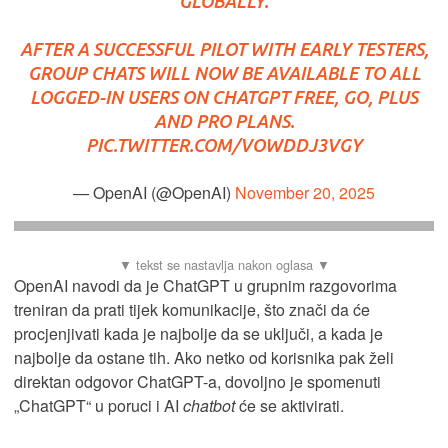
GLOBALLY.
AFTER A SUCCESSFUL PILOT WITH EARLY TESTERS,
GROUP CHATS WILL NOW BE AVAILABLE TO ALL
LOGGED-IN USERS ON CHATGPT FREE, GO, PLUS
AND PRO PLANS.
PIC.TWITTER.COM/VOWDDJ3VGY
— OpenAI (@OpenAI)
November 20, 2025
OpenAI navodi da je ChatGPT u grupnim razgovorima
treniran da prati tijek komunikacije, što znači da će
procjenjivati kada je najbolje da se uključi, a kada je
najbolje da ostane tih. Ako netko od korisnika pak želi
direktan odgovor ChatGPT-a, dovoljno je spomenuti
„ChatGPT“ u poruci i AI
chatbot
će se aktivirati.