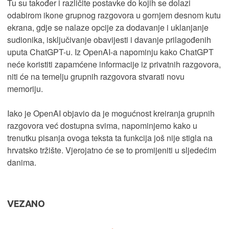
Tu su također i različite postavke do kojih se dolazi
odabirom ikone grupnog razgovora u gornjem desnom kutu
ekrana, gdje se nalaze opcije za dodavanje i uklanjanje
sudionika, isključivanje obavijesti i davanje prilagođenih
uputa ChatGPT-u. Iz OpenAI-a napominju kako ChatGPT
neće koristiti zapamćene informacije iz privatnih razgovora,
niti će na temelju grupnih razgovora stvarati novu
memoriju.
Iako je OpenAI objavio da je mogućnost kreiranja grupnih
razgovora već dostupna svima, napominjemo kako u
trenutku pisanja ovoga teksta ta funkcija još nije stigla na
hrvatsko tržište. Vjerojatno će se to promijeniti u sljedećim
danima.
VEZANO