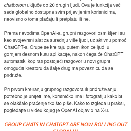
chatbotom
uključe do 20 drugih ljudi. Ova je funkcija već
sada globalno dostupna svim prijavljenim korisnicima,
neovisno o tome plaćaju li pretplatu ili ne.
Prema navodima OpenAI-a, grupni razgovori osmišljeni su
kao svojevrsni alat za suradnju više ljudi, uz aktivnu pomoć
ChatGPT-a. Grupe se kreiraju putem ikonice ljudi u
gornjem desnom kutu aplikacije, nakon čega će ChatGPT
automatski kopirati postojeći razgovor u novi grupni i
omogućiti kreatoru da šalje drugima poveznicu da se
pridruže.
Pri prvom kreiranju grupnog razgovora ili pridruživanju,
potrebno je unijeti ime, korisničko ime i fotografiju kako bi
se olakšalo praćenje tko što piše. Kako to izgleda u praksi,
pogledajte u videu kojeg je OpenAI objavio na X-u.
GROUP CHATS IN CHATGPT ARE NOW ROLLING OUT