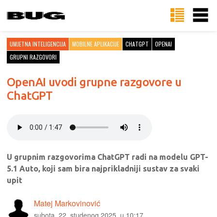
UMJETNA INTELIGENCIJA
MOBILNE APLIKACIJE
CHATGPT
OPENAI
GRUPNI RAZGOVORI
OpenAI uvodi grupne razgovore u
ChatGPT
U grupnim razgovorima ChatGPT radi na modelu GPT-
5.1 Auto, koji sam bira najprikladniji sustav za svaki
upit
Matej Markovinović
subota, 22. studenog 2025. u 10:17