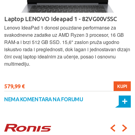
Laptop LENOVO Ideapad 1 - 82VG00V5SC
Lenovo IdeaPad 1 donosi pouzdane performanse za
svakodnevne zadatke uz AMD Ryzen 3 procesor, 16 GB
RAM-a i brzi 512 GB SSD. 15,6" zaslon pruža ugodno
iskustvo rada i preglednosti, dok lagan i jednostavan dizajn
čini ovaj laptop idealnim za učenje, posao i osnovnu
multimediju.
579,99 €
KUPI
NEMA KOMENTARA NA FORUMU