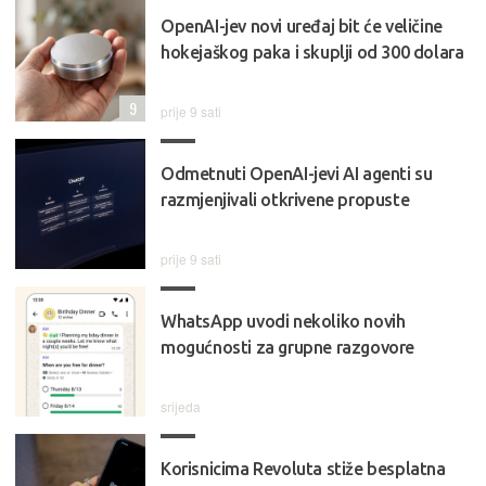
OpenAI-jev novi uređaj bit će veličine
hokejaškog paka i skuplji od 300 dolara
9
prije 9 sati
Odmetnuti OpenAI-jevi AI agenti su
razmjenjivali otkrivene propuste
prije 9 sati
WhatsApp uvodi nekoliko novih
mogućnosti za grupne razgovore
srijeda
Korisnicima Revoluta stiže besplatna