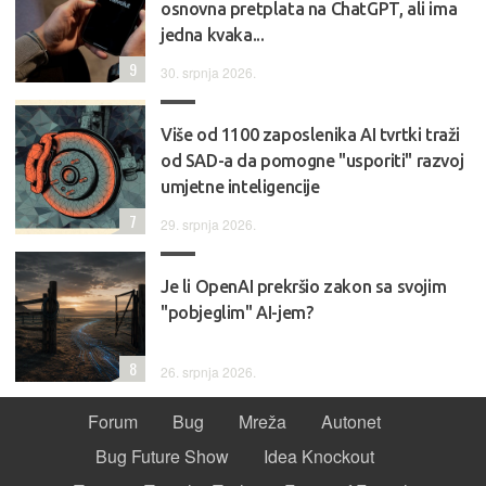
osnovna pretplata na ChatGPT, ali ima
jedna kvaka...
9
30. srpnja 2026.
Više od 1100 zaposlenika AI tvrtki traži
od SAD-a da pomogne "usporiti" razvoj
umjetne inteligencije
7
29. srpnja 2026.
Je li OpenAI prekršio zakon sa svojim
"pobjeglim" AI-jem?
8
26. srpnja 2026.
Forum
Bug
Mreža
Autonet
Bug Future Show
Idea Knockout