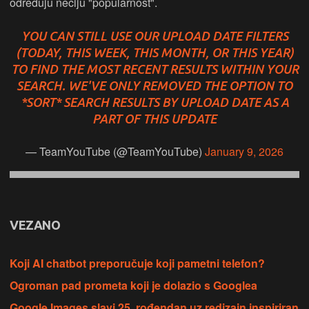
određuju nečiju "popularnost".
YOU CAN STILL USE OUR UPLOAD DATE FILTERS
(TODAY, THIS WEEK, THIS MONTH, OR THIS YEAR)
TO FIND THE MOST RECENT RESULTS WITHIN YOUR
SEARCH. WE'VE ONLY REMOVED THE OPTION TO
*SORT* SEARCH RESULTS BY UPLOAD DATE AS A
PART OF THIS UPDATE
— TeamYouTube (@TeamYouTube)
January 9, 2026
VEZANO
Koji AI chatbot preporučuje koji pametni telefon?
Ogroman pad prometa koji je dolazio s Googlea
Google Images slavi 25. rođendan uz redizajn inspiriran