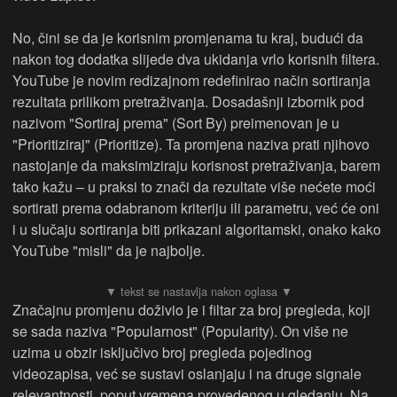
No, čini se da je korisnim promjenama tu kraj, budući da
nakon tog dodatka slijede dva ukidanja vrlo korisnih filtera.
YouTube je novim redizajnom redefinirao način sortiranja
rezultata prilikom pretraživanja. Dosadašnji izbornik pod
nazivom "Sortiraj prema" (Sort By) preimenovan je u
"Prioritiziraj" (Prioritize). Ta promjena naziva prati njihovo
nastojanje da maksimiziraju korisnost pretraživanja, barem
tako kažu – u praksi to znači da rezultate više nećete moći
sortirati prema odabranom kriteriju ili parametru, već će oni
i u slučaju sortiranja biti prikazani algoritamski, onako kako
YouTube "misli" da je najbolje.
Značajnu promjenu doživio je i filtar za broj pregleda, koji
se sada naziva "Popularnost" (Popularity). On više ne
uzima u obzir isključivo broj pregleda pojedinog
videozapisa, već se sustavi oslanjaju i na druge signale
relevantnosti, poput vremena provedenog u gledanju. Na