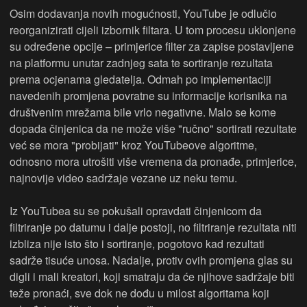
Osim dodavanja novih mogućnosti, YouTube je odlučio
reorganizirati cijeli izbornik filtara. U tom procesu uklonjene
su određene opcije – primjerice filter za zapise postavljene
na platformu unutar zadnjeg sata te sortiranje rezultata
prema ocjenama gledatelja. Odmah po implementaciji
navedenih promjena povratne su informacije korisnika na
društvenim mrežama bile vrlo negativne. Malo se kome
dopada činjenica da ne može više "ručno" sortirati rezultate
već se mora "probijati" kroz YouTubeove algoritme,
odnosno mora utrošiti više vremena da pronađe, primjerice,
najnovije video sadržaje vezane uz neku temu.
Iz YouTubea su se pokušali opravdati činjenicom da
filtriranje po datumu i dalje postoji, no filtriranje rezultata niti
izbliza nije isto što i sortiranje, pogotovo kad rezultati
sadrže tisuće unosa. Nadalje, protiv ovih promjena glas su
digli i mali kreatori, koji smatraju da će njihove sadržaje biti
teže pronaći, sve dok ne dođu u milost algoritama koji