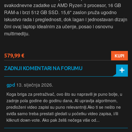
svakodnevne zadatke uz AMD Ryzen 3 procesor, 16 GB
RAM-a i brzi 512 GB SSD. 15,6" zaslon pruža ugodno
iskustvo rada i preglednosti, dok lagan i jednostavan dizajn
čini ovaj laptop idealnim za učenje, posao i osnovnu
multimediju.
579,99 €
KUPI
ZADNJI KOMENTARI NA FORUMU
13. siječnja 2026.
gpd
Koga briga za pretraživač, ovo što su napravili je puno bolje, u
zadnje pola godine do godinu dana, AI upravlja algoritmom,
predloženi video zapisi su puno relevantniji.Ako ti se nešto ne
sviđa samo treba prestati gledati u početku video zapisa, i/ili
kliknuti down-vote. Ako pak želiš nečega više od...