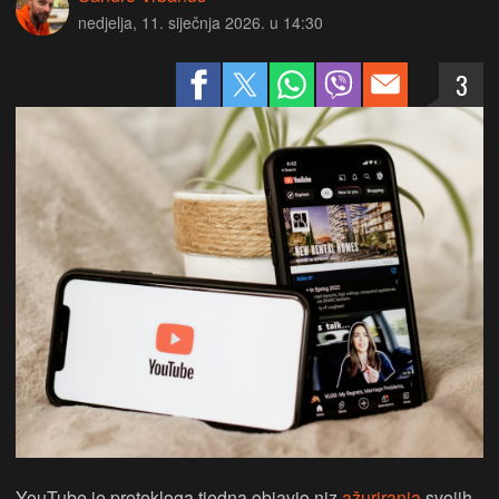
nedjelja, 11. siječnja 2026. u 14:30
3
YouTube je protekloga tjedna objavio niz
ažuriranja
svojih