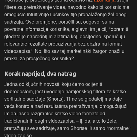
filtera za pretraživanje videa, navodno kako bi korisnicima
omogućio intuitivnije i učinkovitije pronalaženje željenog
sadržaja. Ove promjene, poručili su, odgovor su na
povratne informacije korisnika, a glavni im je cilj "opremiti
gledatelje naprednijim alatima koji dosljedno isporučuju
relevantne rezultate pretraživanja bez obzira na format
videozapisa". No, što sav taj marketinški žargon znači u
praksi, za prosječnog korisnika?
Korak naprijed, dva natrag
Jedna od ključnih novosti, koju ćemo ocijeniti
dobrodošlom, jest uvođenje namjenskog filtera za kratke
vertikalne sadržaje (Shorts). Time se gledateljima daje
veća kontrola nad rezultatima pretraživanja, omogućujući
im da jasno razgraniče kratke video formate od
tradicionalnih dugih videozapisa – tj. da, ako to žele,
pretražuju sve sadržaje, samo Shortse ili samo "normalne"
video zapise.