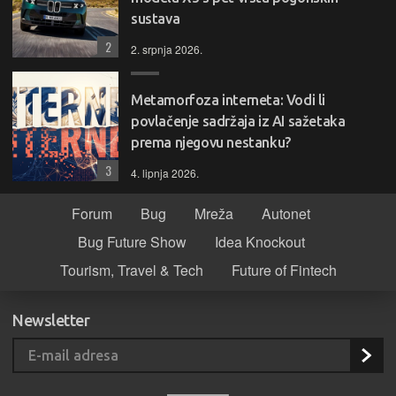
sustava
2
2. srpnja 2026.
Metamorfoza interneta: Vodi li
povlačenje sadržaja iz AI sažetaka
prema njegovu nestanku?
3
4. lipnja 2026.
Forum
Bug
Mreža
Autonet
Bug Future Show
Idea Knockout
Tourism, Travel & Tech
Future of Fintech
Newsletter