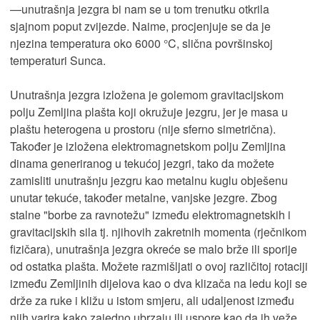
—unutrašnja jezgra bi nam se u tom trenutku otkrila
sjajnom poput zvijezde. Naime, procjenjuje se da je
njezina temperatura oko 6000 °C, slična površinskoj
temperaturi Sunca.
Unutrašnja jezgra izložena je golemom gravitacijskom
polju Zemljina plašta koji okružuje jezgru, jer je masa u
plaštu heterogena u prostoru (nije sferno simetrična).
Također je izložena elektromagnetskom polju Zemljina
dinama generiranog u tekućoj jezgri, tako da možete
zamisliti unutrašnju jezgru kao metalnu kuglu obješenu
unutar tekuće, također metalne, vanjske jezgre. Zbog
stalne "borbe za ravnotežu" između elektromagnetskih i
gravitacijskih sila tj. njihovih zakretnih momenta (rječnikom
fizičara), unutrašnja jezgra okreće se malo brže ili sporije
od ostatka plašta. Možete razmišljati o ovoj različitoj rotaciji
između Zemljinih dijelova kao o dva klizača na ledu koji se
drže za ruke i kližu u istom smjeru, ali udaljenost između
njih varira kako zajedno ubrzaju ili uspore kao da ih veže