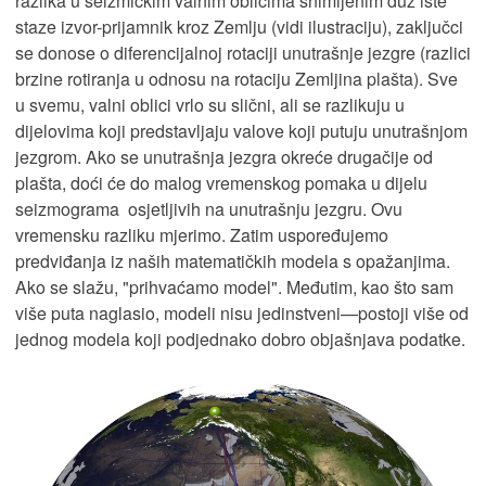
razlika u seizmičkim valnim oblicima snimljenim duž iste
staze izvor-prijamnik kroz Zemlju (vidi ilustraciju), zaključci
se donose o diferencijalnoj rotaciji unutrašnje jezgre (razlici
brzine rotiranja u odnosu na rotaciju Zemljina plašta). Sve
u svemu, valni oblici vrlo su slični, ali se razlikuju u
dijelovima koji predstavljaju valove koji putuju unutrašnjom
jezgrom. Ako se unutrašnja jezgra okreće drugačije od
plašta, doći će do malog vremenskog pomaka u dijelu
seizmograma osjetljivih na unutrašnju jezgru. Ovu
vremensku razliku mjerimo. Zatim uspoređujemo
predviđanja iz naših matematičkih modela s opažanjima.
Ako se slažu, "prihvaćamo model". Međutim, kao što sam
više puta naglasio, modeli nisu jedinstveni—postoji više od
jednog modela koji podjednako dobro objašnjava podatke.