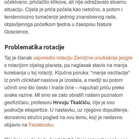
očekivano, privlačilo klikove, ali nije odražavalo stvarnu
situaciju. Cijela je priča počela kao netočno, a potom i
tendenciozno tumačenje jednog znanstvenog rada,
objavljenoga početkom tjedna u časopisu Nature
Goscience.
Problematika rotacije
Taj je članak
usporedio rotaciju Zemljine unutrašnje jezgre
s rotacijom cijelog planeta, pa naglasak stavio na manja
kolebanja u toj rotaciji. Ključna poruka: "manje oscilacije"
iz prvih
clickbait
naslova je izostala, a mediji su potom
učinili ono što često i inače čine – napuhali priču preko
svake razine. Mi smo se zato obratili našem poznatom
geofizičaru, profesoru
Hrvoju Tkalčiću
, čije je ovo
područje ekspertize. U nastavku, uz njegovo dopuštenje,
donosimo stručni pogled na ovu temu, koji je nedavno
objavio na
Facebooku
.