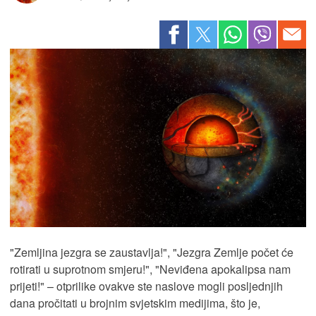
"Zemljina jezgra se zaustavlja!", "Jezgra Zemlje počet će
rotirati u suprotnom smjeru!", "Neviđena apokalipsa nam
prijeti!" – otprilike ovakve ste naslove mogli posljednjih
dana pročitati u brojnim svjetskim medijima, što je,