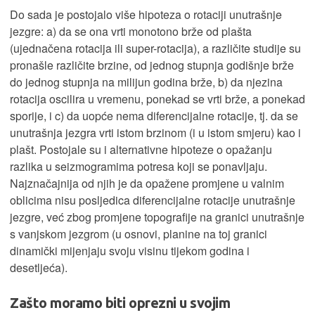
Do sada je postojalo više hipoteza o rotaciji unutrašnje
jezgre: a) da se ona vrti monotono brže od plašta
(ujednačena rotacija ili super-rotacija), a različite studije su
pronašle različite brzine, od jednog stupnja godišnje brže
do jednog stupnja na milijun godina brže, b) da njezina
rotacija oscilira u vremenu, ponekad se vrti brže, a ponekad
sporije, i c) da uopće nema diferencijalne rotacije, tj. da se
unutrašnja jezgra vrti istom brzinom (i u istom smjeru) kao i
plašt. Postojale su i alternativne hipoteze o opažanju
razlika u seizmogramima potresa koji se ponavljaju.
Najznačajnija od njih je da opažene promjene u valnim
oblicima nisu posljedica diferencijalne rotacije unutrašnje
jezgre, već zbog promjene topografije na granici unutrašnje
s vanjskom jezgrom (u osnovi, planine na toj granici
dinamički mijenjaju svoju visinu tijekom godina i
desetljeća).
Zašto moramo biti oprezni u svojim