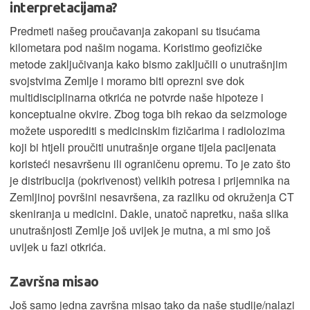
interpretacijama?
Predmeti našeg proučavanja zakopani su tisućama
kilometara pod našim nogama. Koristimo geofizičke
metode zaključivanja kako bismo zaključili o unutrašnjim
svojstvima Zemlje i moramo biti oprezni sve dok
multidisciplinarna otkrića ne potvrde naše hipoteze i
konceptualne okvire. Zbog toga bih rekao da seizmologe
možete usporediti s medicinskim fizičarima i radiolozima
koji bi htjeli proučiti unutrašnje organe tijela pacijenata
koristeći nesavršenu ili ograničenu opremu. To je zato što
je distribucija (pokrivenost) velikih potresa i prijemnika na
Zemljinoj površini nesavršena, za razliku od okruženja CT
skeniranja u medicini. Dakle, unatoč napretku, naša slika
unutrašnjosti Zemlje još uvijek je mutna, a mi smo još
uvijek u fazi otkrića.
Završna misao
Još samo jedna završna misao tako da naše studije/nalazi