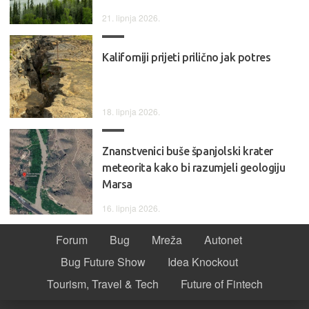
21. lipnja 2026.
Kaliforniji prijeti prilično jak potres
18. lipnja 2026.
Znanstvenici buše španjolski krater
meteorita kako bi razumjeli geologiju
Marsa
16. lipnja 2026.
Forum
Bug
Mreža
Autonet
Bug Future Show
Idea Knockout
Tourism, Travel & Tech
Future of Fintech