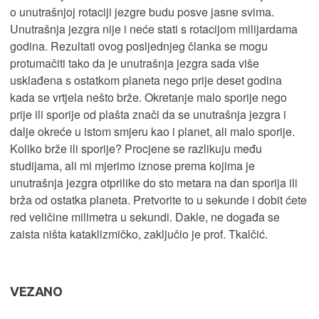
o unutrašnjoj rotaciji jezgre budu posve jasne svima.
Unutrašnja jezgra nije i neće stati s rotacijom milijardama
godina. Rezultati ovog posljednjeg članka se mogu
protumačiti tako da je unutrašnja jezgra sada više
usklađena s ostatkom planeta nego prije deset godina
kada se vrtjela nešto brže. Okretanje malo sporije nego
prije ili sporije od plašta znači da se unutrašnja jezgra i
dalje okreće u istom smjeru kao i planet, ali malo sporije.
Koliko brže ili sporije? Procjene se razlikuju među
studijama, ali mi mjerimo iznose prema kojima je
unutrašnja jezgra otprilike do sto metara na dan sporija ili
brža od ostatka planeta. Pretvorite to u sekunde i dobit ćete
red veličine milimetra u sekundi. Dakle, ne događa se
zaista ništa kataklizmičko, zaključio je prof. Tkalčić.
VEZANO