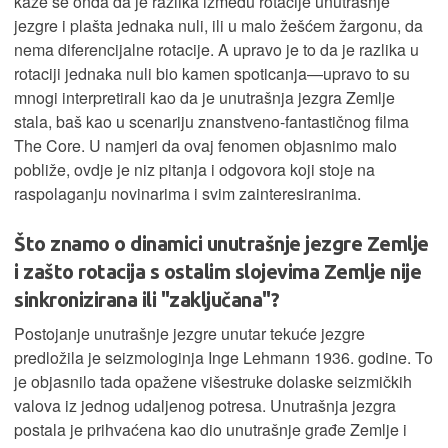
kaže se onda da je razlika između rotacije unutrašnje
jezgre i plašta jednaka nuli, ili u malo žešćem žargonu, da
nema diferencijalne rotacije. A upravo je to da je razlika u
rotaciji jednaka nuli bio kamen spoticanja—upravo to su
mnogi interpretirali kao da je unutrašnja jezgra Zemlje
stala, baš kao u scenariju znanstveno-fantastičnog filma
The Core. U namjeri da ovaj fenomen objasnimo malo
pobliže, ovdje je niz pitanja i odgovora koji stoje na
raspolaganju novinarima i svim zainteresiranima.
Što znamo o dinamici unutrašnje jezgre Zemlje
i zašto rotacija s ostalim slojevima Zemlje nije
sinkronizirana ili "zaključana"?
Postojanje unutrašnje jezgre unutar tekuće jezgre
predložila je seizmologinja Inge Lehmann 1936. godine. To
je objasnilo tada opažene višestruke dolaske seizmičkih
valova iz jednog udaljenog potresa. Unutrašnja jezgra
postala je prihvaćena kao dio unutrašnje građe Zemlje i