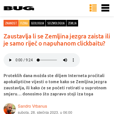
ZNANOST
FIZIKA
GEOLOGIJA
SEIZMOLOGIJA
ZEMLJA
Zaustavlja li se Zemljina jezgra zaista ili
je samo riječ o napuhanom clickbaitu?
Proteklih dana možda ste diljem Interneta pročitali
apokaliptične vijesti o tome kako se Zemljina jezgra
zaustavlja, ili kako će se početi rotirati u suprotnom
smjeru… donosimo što zapravo stoji iza toga
Sandro Vrbanus
subota, 28. siječnja 2023. u 06:00