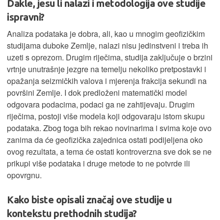
Dakle, jesu li nalazi i metodologija ove studije
ispravni?
Analiza podataka je dobra, ali, kao u mnogim geofizičkim
studijama duboke Zemlje, nalazi nisu jedinstveni i treba ih
uzeti s oprezom. Drugim riječima, studija zaključuje o brzini
vrtnje unutrašnje jezgre na temelju nekoliko pretpostavki i
opažanja seizmičkih valova i mjerenja frakcija sekundi na
površini Zemlje. I dok predloženi matematički model
odgovara podacima, podaci ga ne zahtijevaju. Drugim
riječima, postoji više modela koji odgovaraju istom skupu
podataka. Zbog toga bih rekao novinarima i svima koje ovo
zanima da će geofizička zajednica ostati podijeljena oko
ovog rezultata, a tema će ostati kontroverzna sve dok se ne
prikupi više podataka i druge metode to ne potvrde ili
opovrgnu.
Kako biste opisali značaj ove studije u
kontekstu prethodnih studija?