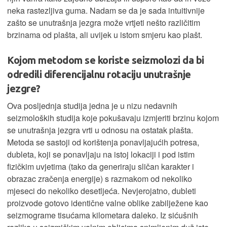
neka rastezljiva guma. Nadam se da je sada intuitivnije
zašto se unutrašnja jezgra može vrtjeti nešto različitim
brzinama od plašta, ali uvijek u istom smjeru kao plašt.
Kojom metodom se koriste seizmolozi da bi
odredili diferencijalnu rotaciju unutrašnje
jezgre?
Ova posljednja studija jedna je u nizu nedavnih
seizmoloških studija koje pokušavaju izmjeriti brzinu kojom
se unutrašnja jezgra vrti u odnosu na ostatak plašta.
Metoda se sastoji od korištenja ponavljajućih potresa,
dubleta, koji se ponavljaju na istoj lokaciji i pod istim
fizičkim uvjetima (tako da generiraju sličan karakter i
obrazac zračenja energije) s razmakom od nekoliko
mjeseci do nekoliko desetljeća. Nevjerojatno, dubleti
proizvode gotovo identične valne oblike zabilježene kao
seizmograme tisućama kilometara daleko. Iz sićušnih