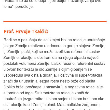
"Nadam se da će to doprinijeti boljem razumijevanju ove
teme", poručio je.
Prof. Hrvoje Tkalčić:
Radi se o pokušaju da se izmjeri brzina rotacije unutrašnje
jezgre Zemlje relativno u odnosu na gornje slojeve Zemlje,
tj. Zemljin plašt, koji se može uzeti kao referentni sustav
Zemljine rotacije, s obzirom da na njega otpada najveći
postotak volumena Zemlje. Laički rečeno, referentni sustav
u ovom kontekstu je dio Zemlje s čijim gibanjem se
uspoređuju sva ostala gibanja. Pozitivna ili super-rotacija
znači da unutrašnja jezgra rotira nešto brže od plašta
(koliko brže, pročitajte u nastavku), a negativna rotacija je
suprotno od toga. Sinkronizirana rotacija znači da
unutrašnja jezgra rotira u istom smjeru i istom brzinom oko
osi rotacije kao i Zemljin plašt. Matematičkim žargonom,