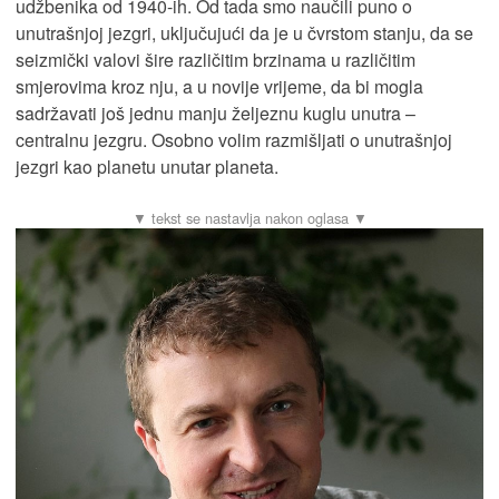
udžbenika od 1940-ih. Od tada smo naučili puno o
unutrašnjoj jezgri, uključujući da je u čvrstom stanju, da se
seizmički valovi šire različitim brzinama u različitim
smjerovima kroz nju, a u novije vrijeme, da bi mogla
sadržavati još jednu manju željeznu kuglu unutra –
centralnu jezgru. Osobno volim razmišljati o unutrašnjoj
jezgri kao planetu unutar planeta.