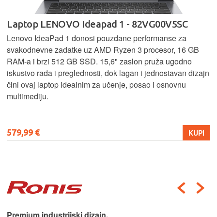
Laptop LENOVO Ideapad 1 - 82VG00V5SC
Lenovo IdeaPad 1 donosi pouzdane performanse za
svakodnevne zadatke uz AMD Ryzen 3 procesor, 16 GB
RAM-a i brzi 512 GB SSD. 15,6" zaslon pruža ugodno
iskustvo rada i preglednosti, dok lagan i jednostavan dizajn
čini ovaj laptop idealnim za učenje, posao i osnovnu
multimediju.
579,99 €
KUPI
Premium industrijski dizajn.