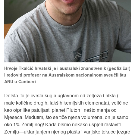
Hrvoje Tkalčić hrvatski je i australski znanstvenik (geofizičar)
i redoviti profesor na Australskom nacionalnom sveučilištu
ANU u Canberri
Doista, to je čvrsta kugla uglavnom od željeza i nikla (i
male količine drugih, lakših kemijskih elemenata), veličine
kao otprilike patuljasti planet Pluton i nešto manja od
Mjeseca. Međutim, što se tiče njena volumena, on je samo
oko 1% Zemljinog! Kada bismo nekako uspjeli rastaviti
Zemlju—uklanjanjem njenog plašta i vanjske tekuće jezgre