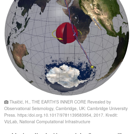
Tkalčić, H., THE EARTH'S INNER CORE Revealed by
Observational Seismology, Cambridge, UK: Cambridge University
Press. https:/doi.org.10.1017/9781139583954, 2017. Kredit:
VizLab, National Computational Infrastructure